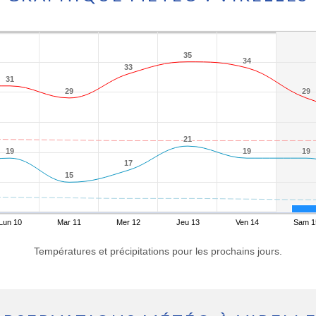
35
35
34
34
33
33
31
31
29
29
29
29
21
21
19
19
19
19
19
19
17
17
15
15
Lun 10
Mar 11
Mer 12
Jeu 13
Ven 14
Sam 1
Températures et précipitations pour les prochains jours.