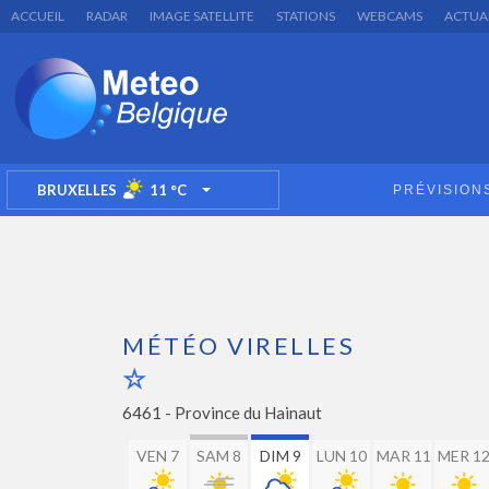
ACCUEIL
RADAR
IMAGE SATELLITE
STATIONS
WEBCAMS
ACTUA
BRUXELLES
11
°C
PRÉVISION
TOGGLE DROPDOWN
MÉTÉO VIRELLES
6461 -
Province du Hainaut
VEN 7
SAM 8
DIM 9
LUN 10
MAR 11
MER 1