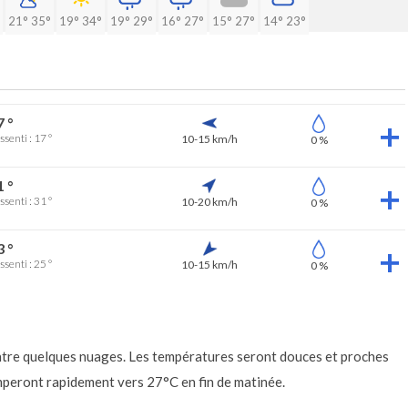
21°
35°
19°
34°
19°
29°
16°
27°
15°
27°
14°
23°
7 °
ssenti : 17 °
10-15 km/h
0 %
1 °
ssenti : 31 °
10-20 km/h
0 %
3 °
ssenti : 25 °
10-15 km/h
0 %
entre quelques nuages. Les températures seront douces et proches
imperont rapidement vers 27°C en fin de matinée.