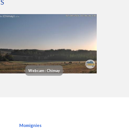
ES
Webcam : Chimay
Momignies