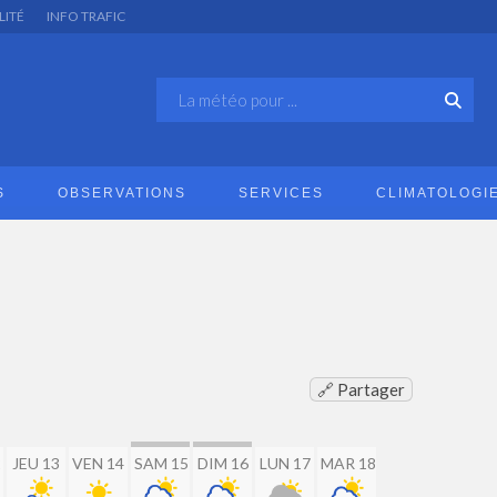
LITÉ
INFO TRAFIC
S
OBSERVATIONS
SERVICES
CLIMATOLOGI
🔗 Partager
2
JEU 13
VEN 14
SAM 15
DIM 16
LUN 17
MAR 18