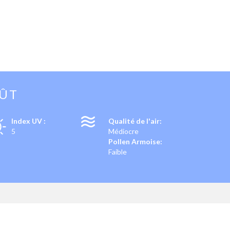
OÛT
Index UV :
Qualité de l'air:
5
Médiocre
Pollen Armoise:
Faible