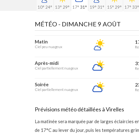
10°
24°
13°
29°
17°
31°
19°
31°
15°
29°
17°
33°
MÉTÉO -
DIMANCHE 9 AOÛT
Matin
1
Ciel peu nuageux
Re
Après-midi
3
Ciel partiellement nuageux
Re
Soirée
2
Ciel partiellement nuageux
Re
Prévisions météo détaillées à Virelles
La matinée sera marquée par de larges éclaircies 
de 17°C au lever du jour, puis les températures gr