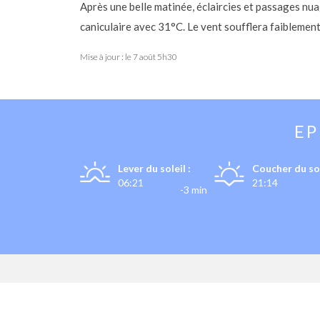
Après une belle matinée, éclaircies et passages nuag
caniculaire avec 31°C. Le vent soufflera faiblemen
Mise à jour : le
7 août 5h30
E
Lever du soleil :
Coucher du sol
06:21
21:14
-3 min