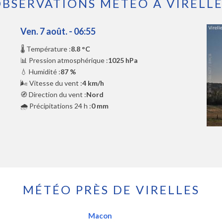
BSERVATIONS MÉTÉO À VIRELL
Ven. 7 août. - 06:55
🌡️ Température :
8.8 °C
📊 Pression atmosphérique :
1025 hPa
💧 Humidité :
87 %
🌬️ Vitesse du vent :
4 km/h
🧭 Direction du vent :
Nord
🌧️ Précipitations 24 h :
0 mm
MÉTÉO PRÈS DE VIRELLES
Macon