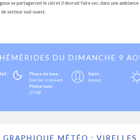
eux se partageront le ciel et il devrait faire sec, dans une ambiance
t de secteur sud-ouest.
PHÉMÉRIDES DU
DIMANCHE 9 A
eil :
Phase de lune :
Saint :
Dernier croissant
Amour
Pleine lune :
27/08
GRAPHIQUE MÉTÉO : VIRELLES