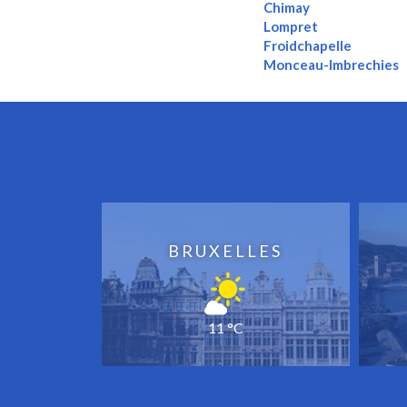
Chimay
Lompret
Froidchapelle
Monceau-Imbrechies
BRUXELLES
11 °C