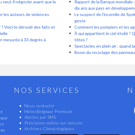
 veut-il négocier avant que la
Rapport de la Banque mondiale : 
dix ans aux pays en développem
ier les auteurs de violences
Le suspect de l'incendie de Spok
geste
? Voici le déroulé des faits et
Comment 
ielle
À qui appartient le ciel étoilé ?
er mesurée à 33 degrés à
têtes ?
Spectacles en plein air : quand l
Boom du recyclage des panneau
NOS SERVICES
N
Nous contacter
MeteoBelgique Premium
et
Alertes par SMS
ique
Prévisions météo sur mesure
les
Archives Climatologiques
eau