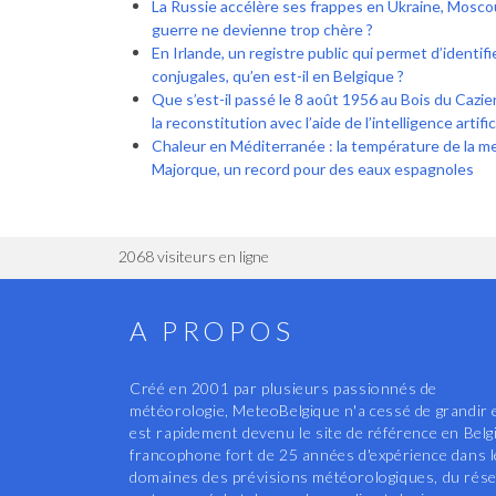
La Russie accélère ses frappes en Ukraine, Moscou
guerre ne devienne trop chère ?
En Irlande, un registre public qui permet d’identif
conjugales, qu’en est-il en Belgique ?
Que s’est-il passé le 8 août 1956 au Bois du Cazier 
la reconstitution avec l’aide de l’intelligence artific
Chaleur en Méditerranée : la température de la m
Majorque, un record pour des eaux espagnoles
2068 visiteurs en ligne
A PROPOS
Créé en 2001 par plusieurs passionnés de
météorologie, MeteoBelgique n'a cessé de grandir 
est rapidement devenu le site de référence en Belg
francophone fort de 25 années d'expérience dans 
domaines des prévisions météorologiques, du rés