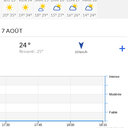
20°
35°
19°
34°
18°
29°
15°
27°
16°
26°
14°
24°
 7 AOÛT
24 °
Ressenti : 25°
20 km/h
Intense
Modérée
Faible
17:30
17:45
18:00
18:15