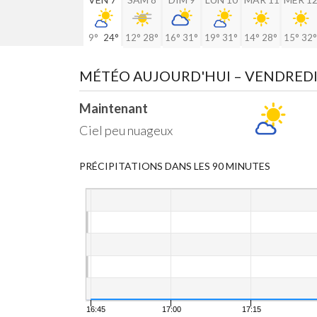
9°
24°
12°
28°
16°
31°
19°
31°
14°
28°
15°
32°
MÉTÉO AUJOURD'HUI
– VENDREDI
Maintenant
Ciel peu nuageux
PRÉCIPITATIONS DANS LES 90 MINUTES
16:45
17:00
17:15