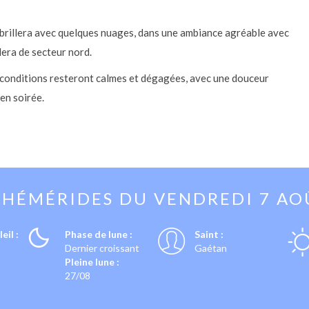
l brillera avec quelques nuages, dans une ambiance agréable avec
lera de secteur nord.
es conditions resteront calmes et dégagées, avec une douceur
en soirée.
PHÉMÉRIDES DU
VENDREDI 7 AO
eil :
Phase de lune :
Saint :
Dernier croissant
Gaétan
Pleine lune :
27/08