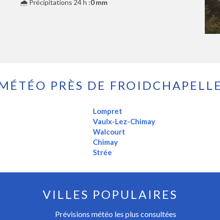
🌧️ Précipitations 24 h :
0 mm
MÉTÉO PRÈS DE FROIDCHAPELL
Lompret
Vaulx-Lez-Chimay
Walcourt
Chimay
Strée
VILLES POPULAIRES
Prévisions météo les plus consultées