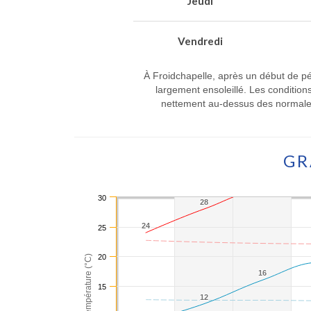
Jeudi
Vendredi
À Froidchapelle, après un début de pé
largement ensoleillé. Les conditio
nettement au-dessus des normales 
GR
30
28
28
24
24
25
20
Température (°C)
16
16
15
12
12