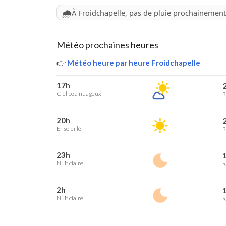
🌧️
À Froidchapelle, pas de pluie prochainement
Météo prochaines heures
👉
Météo heure par heure Froidchapelle
17h
2
Ciel peu nuageux
R
20h
2
Ensoleillé
R
23h
1
Nuit claire
R
2h
1
Nuit claire
R