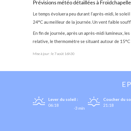
Prévisions météo détaillées à Froidchapelle
Le temps évoluera peu durant l’après-midi, le solei
24°C au meilleur de la journée. Un vent faible souff
En fin de journée, après un après-midi lumineux, l
relative, le thermomètre se situant autour de 15°C 
Mise à jour : le
7 août 16h30
E
Lever du soleil :
Coucher du sol
06:18
21:18
-3 min