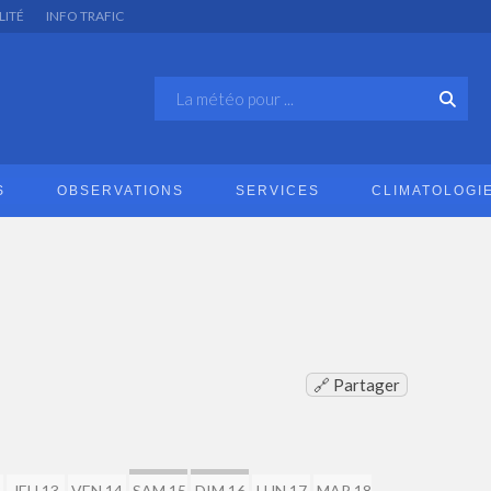
LITÉ
INFO TRAFIC
S
OBSERVATIONS
SERVICES
CLIMATOLOGI
🔗 Partager
2
JEU 13
VEN 14
SAM 15
DIM 16
LUN 17
MAR 18