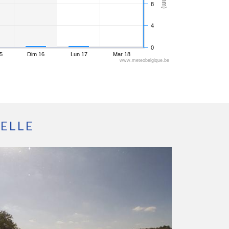
8
4
0
5
Dim 16
Lun 17
Mar 18
www.meteobelgique.be
ELLE