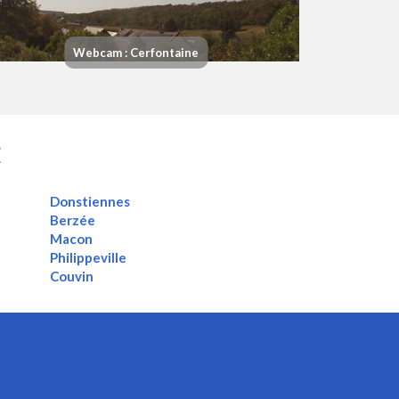
Webcam : Cerfontaine
E
Donstiennes
Berzée
Macon
Philippeville
Couvin