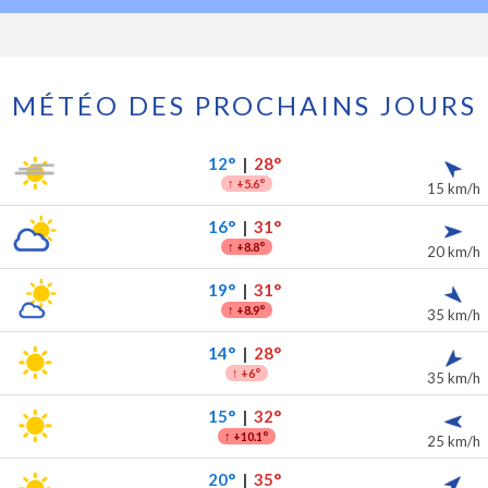
MÉTÉO DES PROCHAINS JOURS
les 7 prochains jours
ipitations
12°
|
28°
↑
+5.6°
15 km/h
16°
|
31°
↑
+8.8°
20 km/h
19°
|
31°
↑
+8.9°
35 km/h
14°
|
28°
↑
+6°
35 km/h
15°
|
32°
↑
+10.1°
25 km/h
20°
|
35°