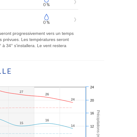
0 %
0 %
olueront progressivement vers un temps
ns prévues. Les températures seront
 34° s'installera. Le vent restera
LLE
24
27
27
26
26
24
24
20
Précipitations (mm)
16
16
16
15
15
14
14
12