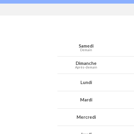
Prévisions météo à Froidchapelle pour 
Jour
Météo
Températures
Vent
Préc
Samedi
Demain
Dimanche
Après-demain
Lundi
Mardi
Mercredi