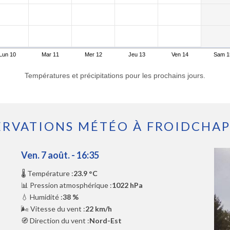
Lun 10
Mar 11
Mer 12
Jeu 13
Ven 14
Sam 1
Températures et précipitations pour les prochains jours.
ERVATIONS MÉTÉO À FROIDCHAP
Ven. 7 août. - 16:35
🌡️ Température :
23.9 °C
📊 Pression atmosphérique :
1022 hPa
💧 Humidité :
38 %
🌬️ Vitesse du vent :
22 km/h
🧭 Direction du vent :
Nord-Est