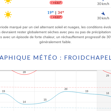
↑
+13.1°
30 km/h
19°
|
34°
↑
+12.1°
30 km/h
riode marqué par un ciel alternant soleil et nuages, les conditions év
ns devraient rester globalement sèches avec peu ou pas de précipitatio
avec un épisode de forte chaleur, un réchauffement progressif de 30° à
généralement faible.
APHIQUE MÉTÉO : FROIDCHAPE
28
28
29
29
20
20
19
19
19
19
18
18
15
15
14
14