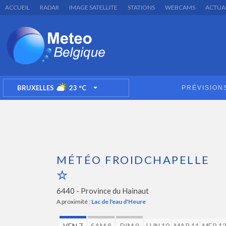
ACCUEIL
RADAR
IMAGE SATELLITE
STATIONS
WEBCAMS
ACTUA
BRUXELLES
23
°C
PRÉVISION
TOGGLE DROPDOWN
MÉTÉO FROIDCHAPELLE
6440 -
Province du Hainaut
A proximité :
Lac de l'eau d'Heure
VEN 7
SAM 8
DIM 9
LUN 10
MAR 11
MER 1