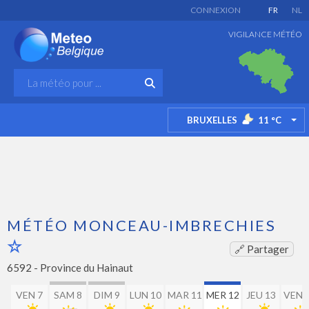
CONNEXION
FR
NL
VIGILANCE MÉTÉO
BRUXELLES
11
°C
TO
MÉTÉO MONCEAU-IMBRECHIES
🔗 Partager
6592 -
Province du Hainaut
VEN 7
SAM 8
DIM 9
LUN 10
MAR 11
MER 12
JEU 13
VEN 