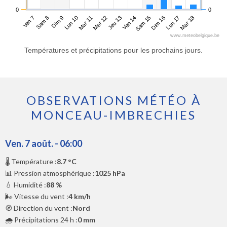
0
0
Ven 7
Lun 10
Jeu 13
Dim 16
Dim 9
Mer 12
Sam 15
Mar 18
Sam 8
Mar 11
Ven 14
Lun 17
www.meteobelgique.be
Températures et précipitations pour les prochains jours.
OBSERVATIONS MÉTÉO À
MONCEAU-IMBRECHIES
Ven. 7 août. - 06:00
🌡️ Température :
8.7 °C
📊 Pression atmosphérique :
1025 hPa
💧 Humidité :
88 %
🌬️ Vitesse du vent :
4 km/h
🧭 Direction du vent :
Nord
🌧️ Précipitations 24 h :
0 mm