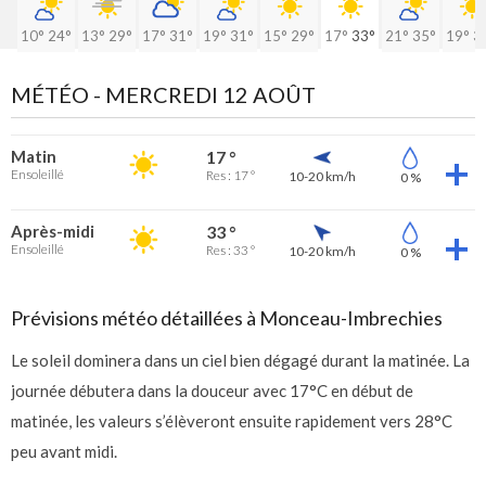
10°
24°
13°
29°
17°
31°
19°
31°
15°
29°
17°
33°
21°
35°
19°
3
MÉTÉO -
MERCREDI 12 AOÛT
Matin
17 °
Ensoleillé
Res : 17 °
10-20 km/h
0 %
Après-midi
33 °
Ensoleillé
Res : 33 °
10-20 km/h
0 %
Prévisions météo détaillées à Monceau-Imbrechies
Le soleil dominera dans un ciel bien dégagé durant la matinée. La
journée débutera dans la douceur avec 17°C en début de
matinée, les valeurs s’élèveront ensuite rapidement vers 28°C
peu avant midi.