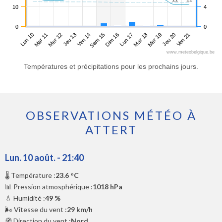
10
4
0
0
Lun 10
Jeu 13
Dim 16
Mer 19
Mer 12
Sam 15
Mar 18
Ven 21
Mar 11
Ven 14
Lun 17
Jeu 20
www.meteobelgique.be
Températures et précipitations pour les prochains jours.
OBSERVATIONS MÉTÉO À
ATTERT
Lun. 10 août. - 21:40
🌡️ Température :
23.6 °C
📊 Pression atmosphérique :
1018 hPa
💧 Humidité :
49 %
🌬️ Vitesse du vent :
29 km/h
🧭 Direction du vent :
Nord