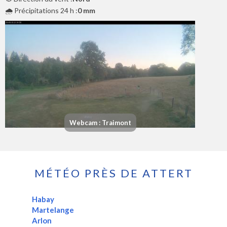
🌧️ Précipitations 24 h :
0 mm
Webcam : Traimont
MÉTÉO PRÈS DE ATTERT
Habay
Martelange
Arlon