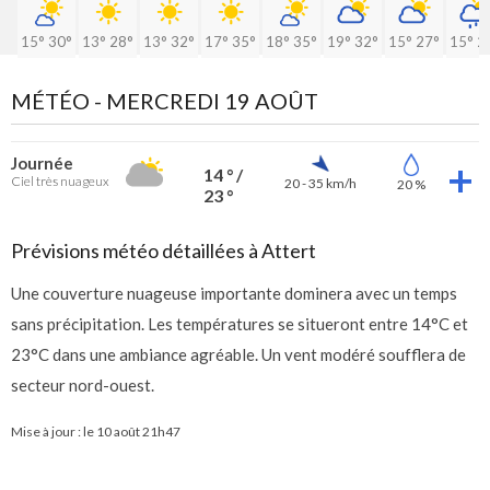
15°
30°
13°
28°
13°
32°
17°
35°
18°
35°
19°
32°
15°
27°
15°
2
MÉTÉO -
MERCREDI 19 AOÛT
Journée
14 ° /
Ciel très nuageux
20 - 35 km/h
20 %
23 °
Prévisions météo détaillées à Attert
Une couverture nuageuse importante dominera avec un temps
sans précipitation. Les températures se situeront entre 14°C et
23°C dans une ambiance agréable. Un vent modéré soufflera de
secteur nord-ouest.
Mise à jour : le
10 août 21h47