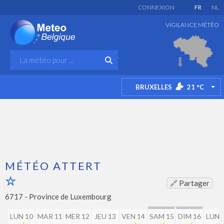
CONNEXION
FR
NL
VIGILANCE MÉTÉO
BRUXELLES
21
°C
TO
MÉTÉO ATTERT
🔗 Partager
6717 -
Province de Luxembourg
LUN 10
MAR 11
MER 12
JEU 13
VEN 14
SAM 15
DIM 16
LUN 