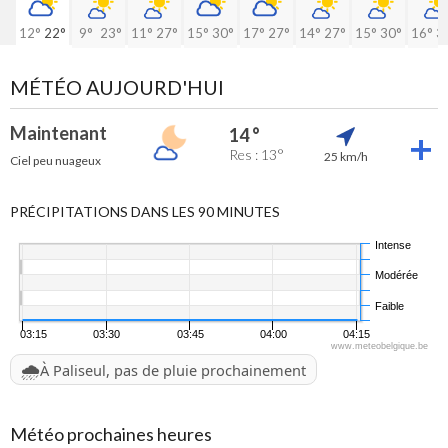
12°
22°
9°
23°
11°
27°
15°
30°
17°
27°
14°
27°
15°
30°
16°
3
MÉTÉO AUJOURD'HUI
Maintenant
14 °
Res : 13°
25 km/h
Ciel peu nuageux
PRÉCIPITATIONS DANS LES 90 MINUTES
Intense
Modérée
Faible
03:15
03:30
03:45
04:00
04:15
www.meteobelgique.be
🌧️
À Paliseul, pas de pluie prochainement
Météo prochaines heures