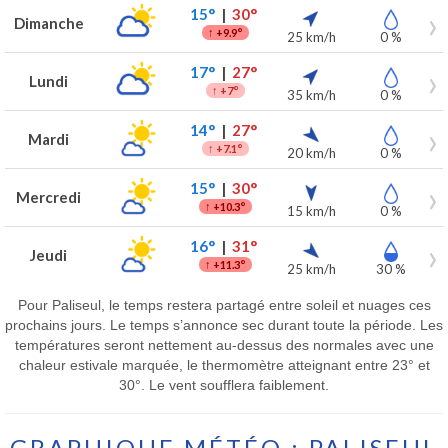
15°
|
30°
Dimanche
↑
+9.9°
25 km/h
0 %
17°
|
27°
Lundi
↑
+7°
35 km/h
0 %
14°
|
27°
Mardi
↑
+7.1°
20 km/h
0 %
15°
|
30°
Mercredi
↑
+10.3°
15 km/h
0 %
16°
|
31°
Jeudi
↑
+11.3°
25 km/h
30 %
Pour Paliseul, le temps restera partagé entre soleil et nuages ces
prochains jours. Le temps s’annonce sec durant toute la période. Les
températures seront nettement au-dessus des normales avec une
chaleur estivale marquée, le thermomètre atteignant entre 23° et
30°. Le vent soufflera faiblement.
GRAPHIQUE MÉTÉO : PALISEUL