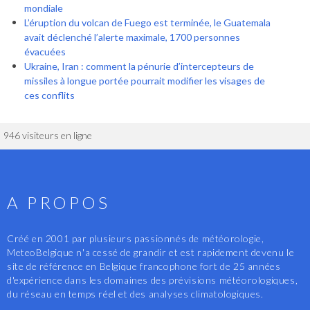
mondiale
L’éruption du volcan de Fuego est terminée, le Guatemala
avait déclenché l’alerte maximale, 1700 personnes
évacuées
Ukraine, Iran : comment la pénurie d’intercepteurs de
missiles à longue portée pourrait modifier les visages de
ces conflits
946 visiteurs en ligne
A PROPOS
Créé en 2001 par plusieurs passionnés de météorologie,
MeteoBelgique n'a cessé de grandir et est rapidement devenu le
site de référence en Belgique francophone fort de 25 années
d'expérience dans les domaines des prévisions météorologiques,
du réseau en temps réel et des analyses climatologiques.