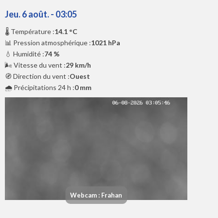
Jeu. 6 août. - 03:05
🌡️ Température :
14.1 °C
📊 Pression atmosphérique :
1021 hPa
💧 Humidité :
74 %
🌬️ Vitesse du vent :
29 km/h
🧭 Direction du vent :
Ouest
🌧️ Précipitations 24 h :
0 mm
Webcam : Frahan