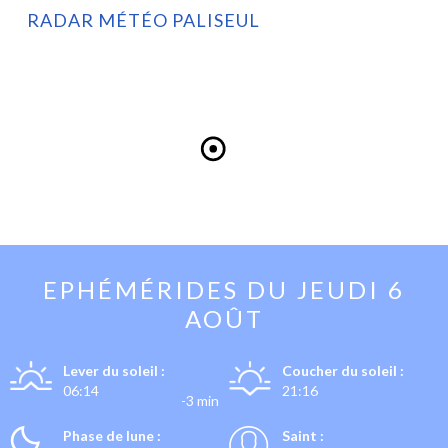
RADAR MÉTÉO PALISEUL
EPHÉMÉRIDES DU
JEUDI 6
AOÛT
Lever du soleil :
Coucher du soleil :
06:14
21:16
-3 min
Phase de lune :
Saint :