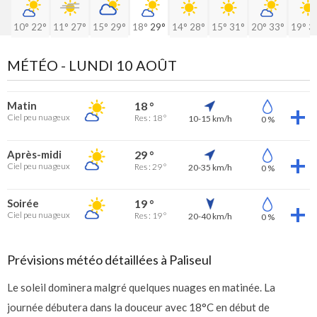
10°
22°
11°
27°
15°
29°
18°
29°
14°
28°
15°
31°
20°
33°
19°
3
MÉTÉO -
LUNDI 10 AOÛT
Matin
18 °
Ciel peu nuageux
Res : 18 °
10-15 km/h
0 %
Après-midi
29 °
Ciel peu nuageux
Res : 29 °
20-35 km/h
0 %
Soirée
19 °
Ciel peu nuageux
Res : 19 °
20-40 km/h
0 %
Prévisions météo détaillées à Paliseul
Le soleil dominera malgré quelques nuages en matinée. La
journée débutera dans la douceur avec 18°C en début de