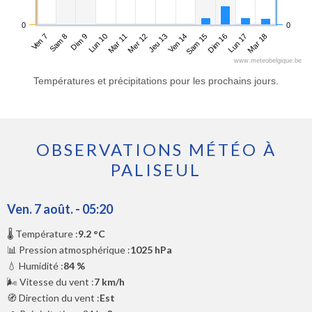
0
0
Ven 7
Lun 10
Jeu 13
Dim 16
Dim 9
Mer 12
Sam 15
Mar 18
Sam 8
Mar 11
Ven 14
Lun 17
www.meteobelgique.be
Températures et précipitations pour les prochains jours.
OBSERVATIONS MÉTÉO À
PALISEUL
Ven. 7 août. - 05:20
🌡️ Température :
9.2 °C
📊 Pression atmosphérique :
1025 hPa
💧 Humidité :
84 %
🌬️ Vitesse du vent :
7 km/h
🧭 Direction du vent :
Est