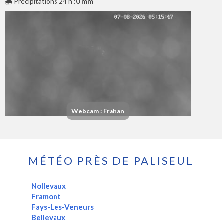
🌧️ Précipitations 24 h :
0 mm
Webcam : Frahan
MÉTÉO PRÈS DE PALISEUL
Nollevaux
Framont
Fays-Les-Veneurs
Bellevaux