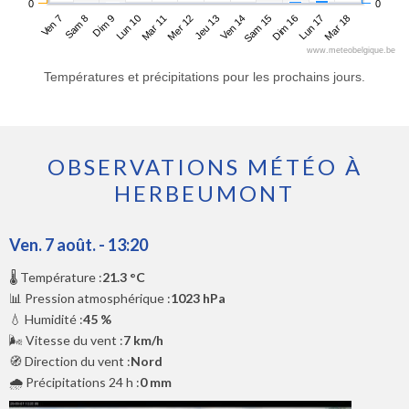
0
0
Ven 7
Lun 10
Jeu 13
Dim 16
Dim 9
Mer 12
Sam 15
Mar 18
Sam 8
Mar 11
Ven 14
Lun 17
www.meteobelgique.be
Températures et précipitations pour les prochains jours.
OBSERVATIONS MÉTÉO À
HERBEUMONT
Ven. 7 août. - 13:20
🌡️ Température :
21.3 °C
📊 Pression atmosphérique :
1023 hPa
💧 Humidité :
45 %
🌬️ Vitesse du vent :
7 km/h
🧭 Direction du vent :
Nord
🌧️ Précipitations 24 h :
0 mm