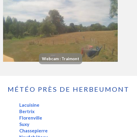
Webcam : Traimont
MÉTÉO PRÈS DE HERBEUMONT
Lacuisine
Bertrix
Florenville
Suxy
Chassepierre