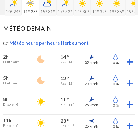
10°
24°
11°
28°
15°
31°
17°
32°
14°
30°
14°
32°
19°
35°
19°
3
MÉTÉO DEMAIN
👉
Météo heure par heure Herbeumont
2h
14 °
Nuit claire
Res : 14 °
25 km/h
0 %
5h
12 °
Nuit claire
Res : 12 °
25 km/h
0 %
8h
11 °
Ensoleillé
Res : 11 °
25 km/h
0 %
11h
23 °
Ensoleillé
Res : 26 °
25 km/h
0 %