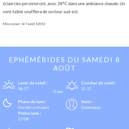
éclaircies persisteront, avec 28°C dans une ambiance chaude. Un
vent faible soufflera de secteur sud-est.
Mise à jour : le
7 août 12h52
EPHÉMÉRIDES DU
SAMEDI 8
AOÛT
Lever du soleil :
Coucher du soleil :
06:17
21:11
-3 min
Phase de lune :
Saint :
Dernier croissant
Dominique
Pleine lune :
27/08