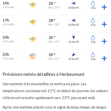
14h
26 °
Ciel voilé
Res : 26 °
20 km/h
0 %
17h
28 °
Ciel voilé
Res : 28 °
20 km/h
0 %
20h
25 °
Ciel voilé
Res : 26 °
15 km/h
0 %
23h
20 °
Ciel voilé
Res : 25 °
15 km/h
0 %
Prévisions météo détaillées à Herbeumont
Une matinée très ensoleillée se mettra en place. Les
températures avoisineront 11°C en début de journée, les valeurs
s’élèveront ensuite rapidement vers 23°C peu avant midi.
Après une matinée placée sous le signe du beau temps, de larges