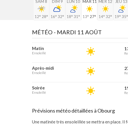
SAM 8
DIM 9
LUN 10
MAR 11
MER 12
JEU 13
12°
28°
16°
32°
18°
31°
13°
27°
14°
32°
19°
35°
MÉTÉO -
MARDI 11 AOÛT
Matin
1
Ensoleillé
Re
Après-midi
2
Ensoleillé
Re
Soirée
1
Ensoleillé
Re
Prévisions météo détaillées à Obourg
Une matinée très ensoleillée se mettra en place. Il