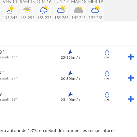
VEN 14
SAM 15
DIM 16
LUN 17
MAR 18
MER 19
19°
34°
16°
29°
15°
27°
15°
26°
14°
24°
13°
23°
3 °
ssenti : 11 °
25-35 km/h
0 %
7 °
ssenti : 27 °
20-30 km/h
0 %
9 °
ssenti : 19 °
25-40 km/h
0 %
 fera autour de 13°C en début de matinée, les températures