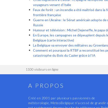
voyageurs venant d’Italie
Feux de forêt : un incendie a été maîtrisé dans la 
frontière française
Guerre en Ukraine : le Sénat américain adopte de 
Russie
Humour et télévision : Michel Dejeneffe, le papa 
En Europe, les campagnes se dépeuplent depuis l
Belgique (carte interactive)
La Belgique va envoyer des militaires au Groenlan
Comment et pourquoi la RTBF a reconstitué les p
catastrophe du Bois du Cazier grâce à l’IA
1100 visiteurs en ligne
A PROPOS
Créé en 2001 par plusieurs passionnés de
météorologie, MeteoBelgique n'a cessé de grandir 
est rapidement devenu le site de référence en Belg