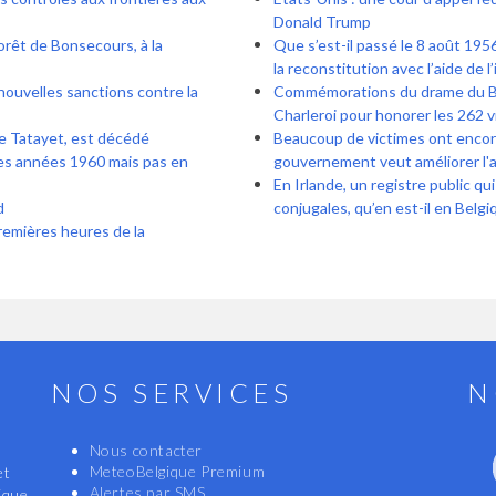
Donald Trump
forêt de Bonsecours, à la
Que s’est-il passé le 8 août 1956
la reconstitution avec l’aide de l’
nouvelles sanctions contre la
Commémorations du drame du Bois
Charleroi pour honorer les 262 v
de Tatayet, est décédé
Beaucoup de victimes ont encore 
es années 1960 mais pas en
gouvernement veut améliorer l'
En Irlande, un registre public qu
d
conjugales, qu’en est-il en Belgi
remières heures de la
NOS SERVICES
N
Nous contacter
MeteoBelgique Premium
et
Alertes par SMS
ique