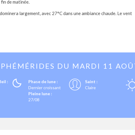
 fin de matinée.
il dominera largement, avec 27°C dans une ambiance chaude. Le vent
EPHÉMÉRIDES DU
MARDI 11 AOÛ
eil :
Phase de lune :
Saint :
Dernier croissant
Claire
Pleine lune :
27/08