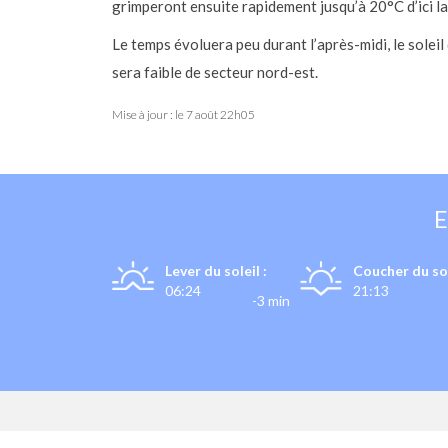
grimperont ensuite rapidement jusqu’à 20°C d’ici la
Le temps évoluera peu durant l’après-midi, le sole
sera faible de secteur nord-est.
Mise à jour : le
7 août 22h05
Lever du soleil :
Coucher du sol
06:24
21:13
-3 min