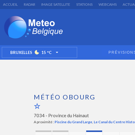
ACCUEIL
RADAR
IMAGE SATELLITE
STATIONS
WEBCAMS
ACTUA
BRUXELLES
15
°C
PRÉVISION
TOGGLE DROPDOWN
MÉTÉO OBOURG
7034 -
Province du Hainaut
A proximité :
Piscine du Grand Large
,
Le Canal du Centre Hist