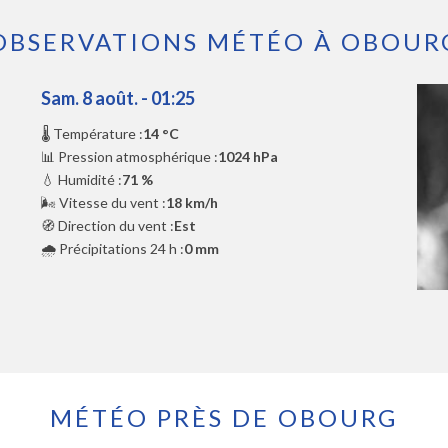
OBSERVATIONS MÉTÉO À OBOUR
Sam. 8 août. - 01:25
🌡️ Température :
14 °C
📊 Pression atmosphérique :
1024 hPa
💧 Humidité :
71 %
🌬️ Vitesse du vent :
18 km/h
🧭 Direction du vent :
Est
🌧️ Précipitations 24 h :
0 mm
MÉTÉO PRÈS DE OBOURG