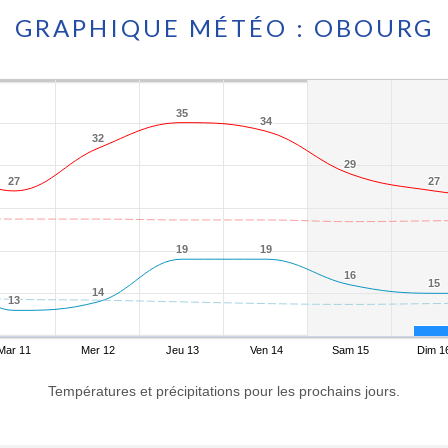
GRAPHIQUE MÉTÉO : OBOURG
35
35
34
34
32
32
29
29
27
27
27
27
19
19
19
19
16
16
15
15
14
14
13
13
Mar 11
Mer 12
Jeu 13
Ven 14
Sam 15
Dim 1
Températures et précipitations pour les prochains jours.