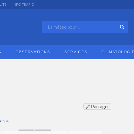
LITÉ
INFO TRAFIC
S
OBSERVATIONS
SERVICES
CLIMATOLOGI
🔗 Partager
orique