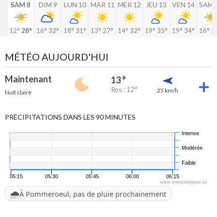
SAM 8
DIM 9
LUN 10
MAR 11
MER 12
JEU 13
VEN 14
SAM 
12°
28°
16°
32°
18°
31°
13°
27°
14°
32°
19°
35°
19°
34°
16°
2
MÉTÉO AUJOURD'HUI
Maintenant
13 °
Res : 12°
25 km/h
Nuit claire
PRÉCIPITATIONS DANS LES 90 MINUTES
Intense
Modérée
Faible
05:15
05:30
05:45
06:00
06:15
www.meteobelgique.be
🌧️
À Pommeroeul, pas de pluie prochainement