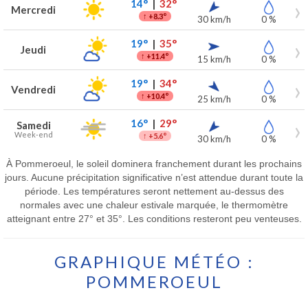
14°
|
32°
Mercredi
↑
+8.3°
30 km/h
0 %
19°
|
35°
Jeudi
↑
+11.4°
15 km/h
0 %
19°
|
34°
Vendredi
↑
+10.4°
25 km/h
0 %
16°
|
29°
Samedi
Week-end
↑
+5.6°
30 km/h
0 %
À Pommeroeul, le soleil dominera franchement durant les prochains
jours. Aucune précipitation significative n’est attendue durant toute la
période. Les températures seront nettement au-dessus des
normales avec une chaleur estivale marquée, le thermomètre
atteignant entre 27° et 35°. Les conditions resteront peu venteuses.
GRAPHIQUE MÉTÉO :
POMMEROEUL