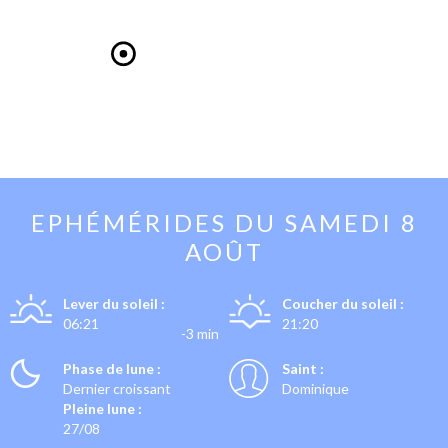
EPHÉMÉRIDES DU
SAMEDI 8
AOÛT
Lever du soleil :
Coucher du soleil :
06:21
21:20
-3 min
Phase de lune :
Saint :
Dernier croissant
Dominique
Pleine lune :
27/08