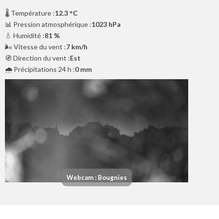
🌡️ Température :
12.3 °C
📊 Pression atmosphérique :
1023 hPa
💧 Humidité :
81 %
🌬️ Vitesse du vent :
7 km/h
🧭 Direction du vent :
Est
🌧️ Précipitations 24 h :
0 mm
Webcam : Bougnies