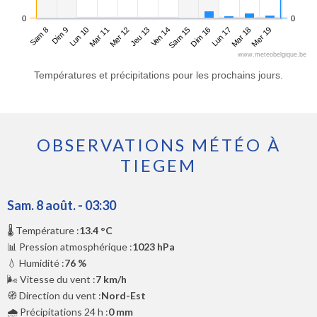
0
0
Sam 8
Mar 11
Ven 14
Lun 17
Lun 10
Jeu 13
Dim 16
Mer 19
Dim 9
Mer 12
Sam 15
Mar 18
www.meteobelgique.be
Températures et précipitations pour les prochains jours.
OBSERVATIONS MÉTÉO À
TIEGEM
Sam. 8 août. - 03:30
🌡️ Température :
13.4 °C
📊 Pression atmosphérique :
1023 hPa
💧 Humidité :
76 %
🌬️ Vitesse du vent :
7 km/h
🧭 Direction du vent :
Nord-Est
🌧️ Précipitations 24 h :
0 mm