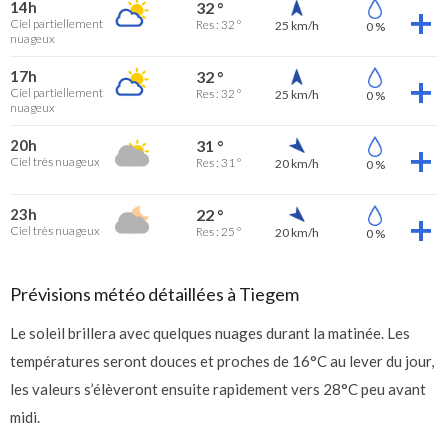
14h
32 °
Ciel partiellement
Res : 32 °
25 km/h
0 %
nuageux
17h
32 °
Ciel partiellement
Res : 32 °
25 km/h
0 %
nuageux
20h
31 °
Ciel très nuageux
Res : 31 °
20 km/h
0 %
23h
22 °
Ciel très nuageux
Res : 25 °
20 km/h
0 %
Prévisions météo détaillées à Tiegem
Le soleil brillera avec quelques nuages durant la matinée. Les
températures seront douces et proches de 16°C au lever du jour,
les valeurs s’élèveront ensuite rapidement vers 28°C peu avant
midi.