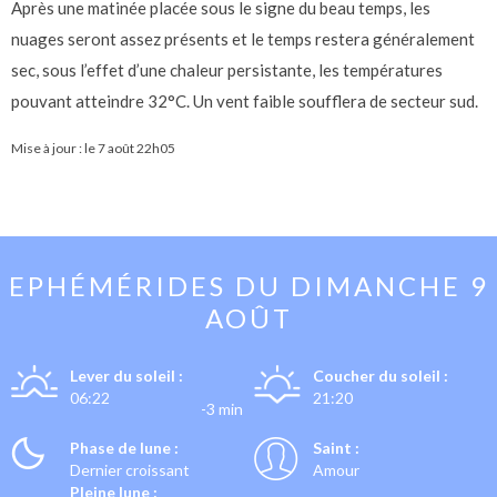
Après une matinée placée sous le signe du beau temps, les
nuages seront assez présents et le temps restera généralement
sec, sous l’effet d’une chaleur persistante, les températures
pouvant atteindre 32°C. Un vent faible soufflera de secteur sud.
Mise à jour : le
7 août 22h05
EPHÉMÉRIDES DU
DIMANCHE 9
AOÛT
Lever du soleil :
Coucher du soleil :
06:22
21:20
-3 min
Phase de lune :
Saint :
Dernier croissant
Amour
Pleine lune :