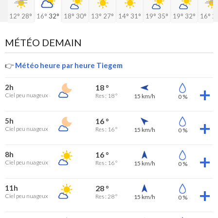
12°
28°
16°
32°
18°
30°
13°
27°
14°
31°
19°
35°
19°
32°
16°
2
MÉTÉO DEMAIN
👉
Météo heure par heure Tiegem
2h
18 °
Ciel peu nuageux
Res : 18 °
15 km/h
0 %
5h
16 °
Ciel peu nuageux
Res : 16 °
15 km/h
0 %
8h
16 °
Ciel peu nuageux
Res : 16 °
15 km/h
0 %
11h
28 °
Ciel peu nuageux
Res : 28 °
15 km/h
0 %