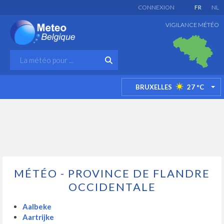
CONNEXION
FR
NL
VIGILANCE MÉTÉO
BRUXELLES
27
°C
TO
MÉTÉO - PROVINCE DE FLANDRE
OCCIDENTALE
Aalbeke
Aartrijke