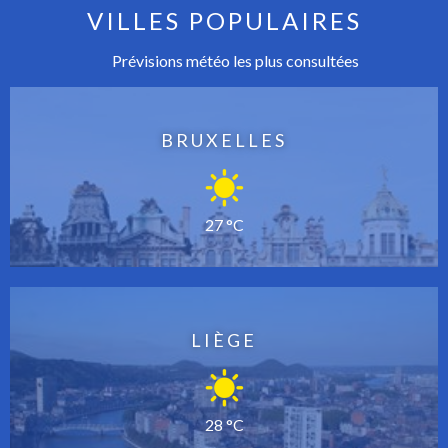
VILLES POPULAIRES
Prévisions météo les plus consultées
BRUXELLES
27 °C
LIÈGE
28 °C