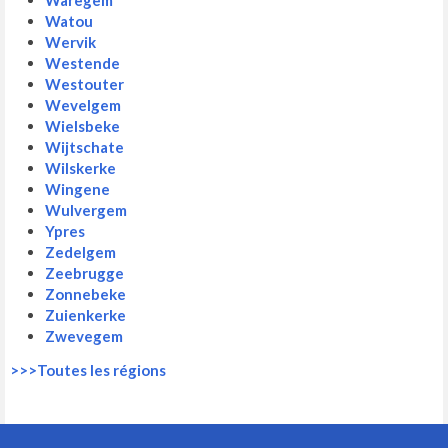
Waregem
Watou
Wervik
Westende
Westouter
Wevelgem
Wielsbeke
Wijtschate
Wilskerke
Wingene
Wulvergem
Ypres
Zedelgem
Zeebrugge
Zonnebeke
Zuienkerke
Zwevegem
>>>Toutes les régions