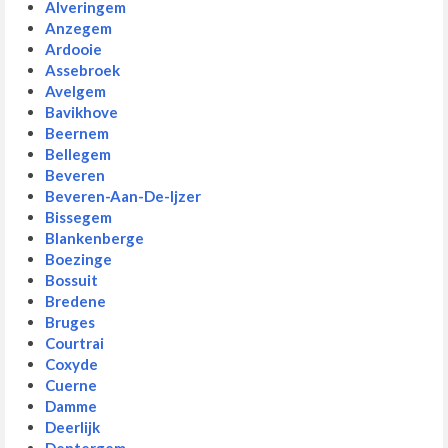
Alveringem
Anzegem
Ardooie
Assebroek
Avelgem
Bavikhove
Beernem
Bellegem
Beveren
Beveren-Aan-De-Ijzer
Bissegem
Blankenberge
Boezinge
Bossuit
Bredene
Bruges
Courtrai
Coxyde
Cuerne
Damme
Deerlijk