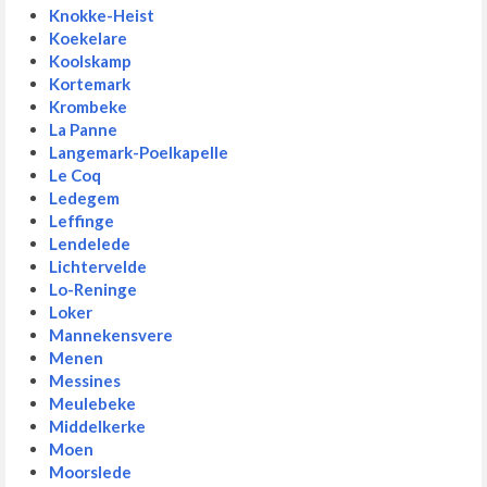
Knokke-Heist
Koekelare
Koolskamp
Kortemark
Krombeke
La Panne
Langemark-Poelkapelle
Le Coq
Ledegem
Leffinge
Lendelede
Lichtervelde
Lo-Reninge
Loker
Mannekensvere
Menen
Messines
Meulebeke
Middelkerke
Moen
Moorslede