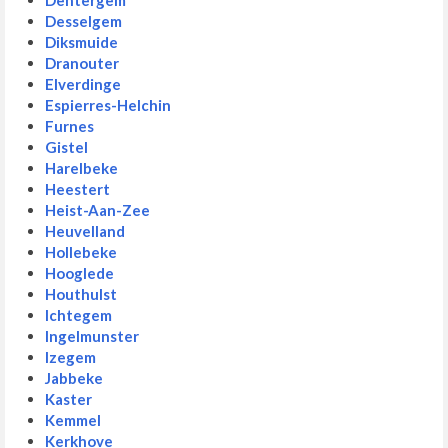
Dentergem
Desselgem
Diksmuide
Dranouter
Elverdinge
Espierres-Helchin
Furnes
Gistel
Harelbeke
Heestert
Heist-Aan-Zee
Heuvelland
Hollebeke
Hooglede
Houthulst
Ichtegem
Ingelmunster
Izegem
Jabbeke
Kaster
Kemmel
Kerkhove