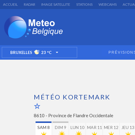
ACCUEIL
RADAR
IMAGE SATELLITE
STATIONS
WEBCAMS
ACTUA
BRUXELLES
23
°C
PRÉVISION
TOGGLE DROPDOWN
MÉTÉO KORTEMARK
8610 -
Province de Flandre Occidentale
SAM 8
DIM 9
LUN 10
MAR 11
MER 12
JEU 13