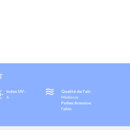
T
Index UV :
Qualité de l'air:
6
Médiocre
Pollen Armoise:
Faible