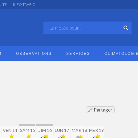
LITÉ
INFO TRAFIC
S
OBSERVATIONS
SERVICES
CLIMATOLOGI
🔗 Partager
VEN 14
SAM 15
DIM 16
LUN 17
MAR 18
MER 19