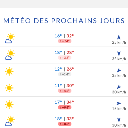
MÉTÉO DES PROCHAINS JOURS
 7 prochains jours
ipitations
16°
|
32°
↑
+7.4°
25 km/h
18°
|
28°
↑
+3.3°
35 km/h
12°
|
26°
↑
+1.4°
35 km/h
11°
|
30°
↑
+5.6°
30 km/h
17°
|
34°
↑
+9.6°
15 km/h
18°
|
33°
↑
+8.6°
30 km/h