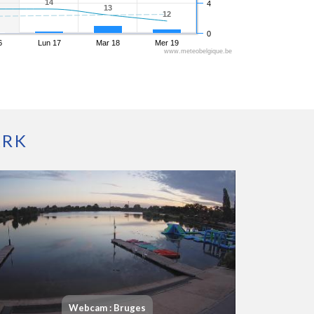
14
14
4
13
13
12
12
0
6
Lun 17
Mar 18
Mer 19
www.meteobelgique.be
ARK
Webcam : Bruges