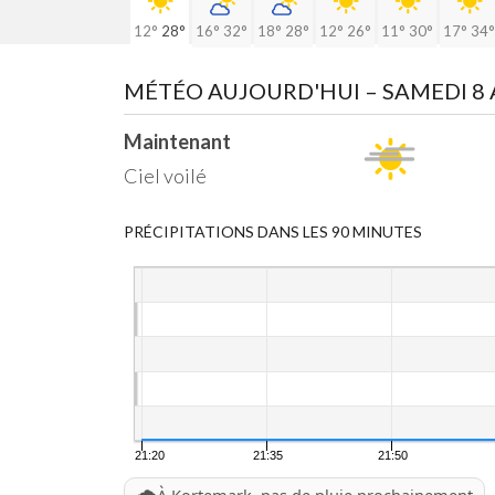
12°
28°
16°
32°
18°
28°
12°
26°
11°
30°
17°
34°
MÉTÉO AUJOURD'HUI
– SAMEDI 8
Maintenant
Ciel voilé
PRÉCIPITATIONS DANS LES 90 MINUTES
21:20
21:35
21:50
🌧️