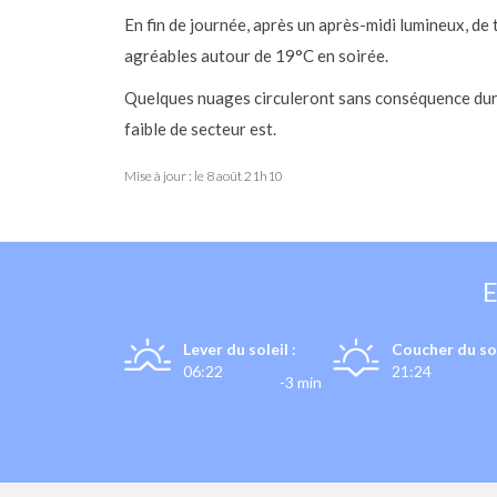
En fin de journée, après un après-midi lumineux, de
agréables autour de 19°C en soirée.
Quelques nuages circuleront sans conséquence dura
faible de secteur est.
Mise à jour : le
8 août 21h10
Lever du soleil :
Coucher du sol
06:22
21:24
-3 min