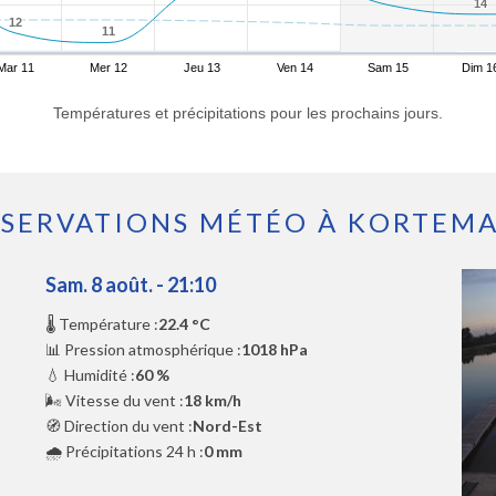
14
14
12
12
11
11
Mar 11
Mer 12
Jeu 13
Ven 14
Sam 15
Dim 1
Températures et précipitations pour les prochains jours.
SERVATIONS MÉTÉO À KORTEM
Sam. 8 août. - 21:10
🌡️ Température :
22.4 °C
📊 Pression atmosphérique :
1018 hPa
💧 Humidité :
60 %
🌬️ Vitesse du vent :
18 km/h
🧭 Direction du vent :
Nord-Est
🌧️ Précipitations 24 h :
0 mm