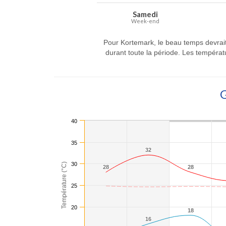
Samedi
Week-end
Pour Kortemark, le beau temps devrai
durant toute la période. Les températ
40
35
32
32
30
Température (°C)
28
28
28
28
25
20
18
18
16
16