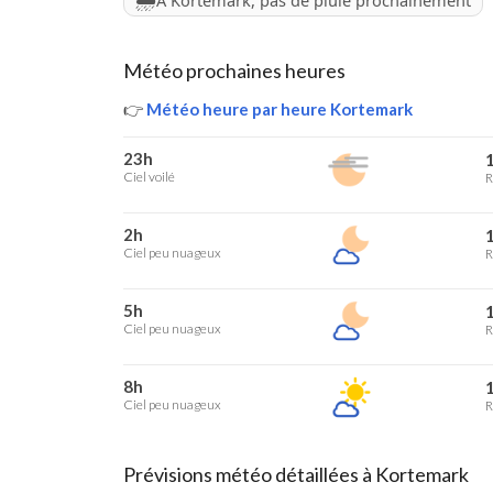
À Kortemark, pas de pluie prochainement
Météo prochaines heures
👉
Météo heure par heure Kortemark
23h
1
Ciel voilé
R
2h
1
Ciel peu nuageux
R
5h
1
Ciel peu nuageux
R
8h
1
Ciel peu nuageux
R
Prévisions météo détaillées à Kortemark