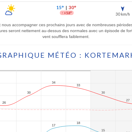
15°
|
30°
↑
+5.8°
30 km/h
t nous accompagner ces prochains jours avec de nombreuses périodes
ures seront nettement au-dessus des normales avec un épisode de forte
vent soufflera faiblement.
GRAPHIQUE MÉTÉO : KORTEMAR
34
34
33
33
30
30
30
30
27
27
26
26
18
18
17
17
15
15