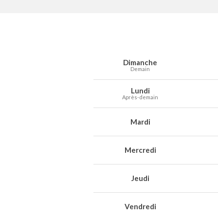
Prévisions météo à Kortemark pour les
Jour
Météo
Températures
Vent
Préc
Dimanche
Demain
Lundi
Après-demain
Mardi
Mercredi
Jeudi
Vendredi