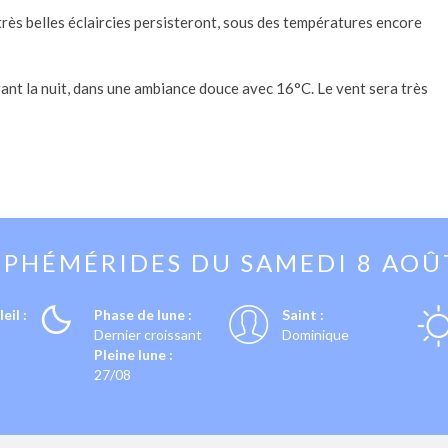
 très belles éclaircies persisteront, sous des températures encore
nt la nuit, dans une ambiance douce avec 16°C. Le vent sera très
EPHÉMÉRIDES DU
SAMEDI 8 AOÛ
eil :
Phase de lune :
Saint :
Dernier croissant
Dominique
Pleine lune :
27/08