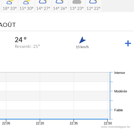
18°
33°
15°
30°
14°
27°
14°
26°
13°
23°
12°
22°
 AOÛT
24 °
Ressenti : 25°
15 km/h
Intense
Modérée
Faible
22:05
22:20
22:35
22:50
www.meteobelgique.be