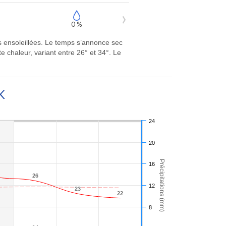
0 %
 ensoleillées. Le temps s’annonce sec
 chaleur, variant entre 26° et 34°. Le
K
24
20
Précipitations (mm)
16
26
26
12
23
23
22
22
8