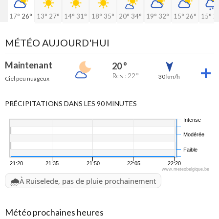
17°
26°
13°
27°
14°
31°
18°
35°
20°
34°
19°
32°
15°
26°
15°
2
MÉTÉO AUJOURD'HUI
Maintenant
20 °
Res : 22°
30 km/h
Ciel peu nuageux
PRÉCIPITATIONS DANS LES 90 MINUTES
Intense
Modérée
Faible
21:20
21:35
21:50
22:05
22:20
www.meteobelgique.be
🌧️
À Ruiselede, pas de pluie prochainement
Météo prochaines heures