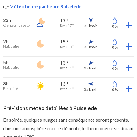
👉
Météo heure par heure Ruiselede
23h
17 °
Ciel peu nuageux
Res : 17 °
30 km/h
0 %
2h
15 °
Nuit claire
Res : 15 °
30 km/h
0 %
5h
13 °
Nuit claire
Res : 11 °
35 km/h
0 %
8h
13 °
Ensoleillé
Res : 11 °
35 km/h
0 %
Prévisions météo détaillées à Ruiselede
En soirée, quelques nuages sans conséquence seront présents,
dans une atmosphère encore clémente, le thermomètre se situant