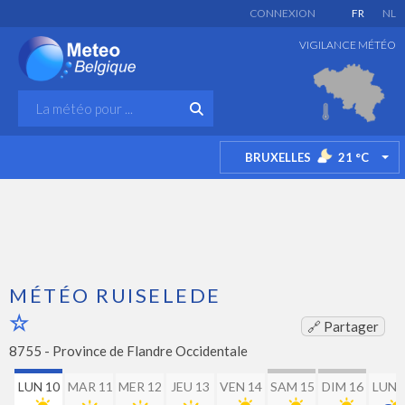
CONNEXION
FR
NL
VIGILANCE MÉTÉO
BRUXELLES
21
°C
TO
MÉTÉO RUISELEDE
🔗 Partager
8755 -
Province de Flandre Occidentale
LUN 10
MAR 11
MER 12
JEU 13
VEN 14
SAM 15
DIM 16
LUN 