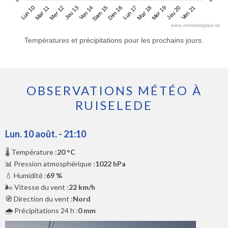
Lun 10
Jeu 13
Dim 16
Mer 19
Mer 12
Sam 15
Mar 18
Ven 21
Mar 11
Ven 14
Lun 17
Jeu 20
www.meteobelgique.be
Températures et précipitations pour les prochains jours.
OBSERVATIONS MÉTÉO À
RUISELEDE
Lun. 10 août. - 21:10
🌡️ Température :
20 °C
📊 Pression atmosphérique :
1022 hPa
💧 Humidité :
69 %
🌬️ Vitesse du vent :
22 km/h
🧭 Direction du vent :
Nord
🌧️ Précipitations 24 h :
0 mm