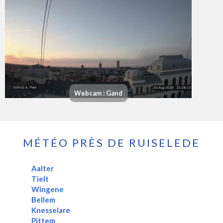
Webcam : Gand
MÉTÉO PRÈS DE RUISELEDE
Aalter
Tielt
Wingene
Bellem
Knesselare
Pittem