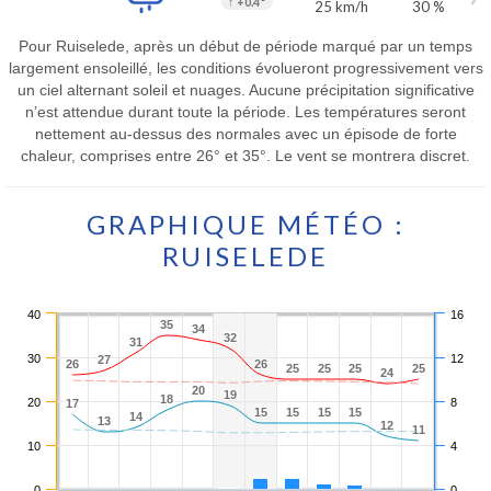
↑
+0.4°
25 km/h
30 %
Pour Ruiselede, après un début de période marqué par un temps
largement ensoleillé, les conditions évolueront progressivement vers
un ciel alternant soleil et nuages. Aucune précipitation significative
n’est attendue durant toute la période. Les températures seront
nettement au-dessus des normales avec un épisode de forte
chaleur, comprises entre 26° et 35°. Le vent se montrera discret.
GRAPHIQUE MÉTÉO :
RUISELEDE
40
16
35
35
34
34
32
32
31
31
30
12
27
27
26
26
26
26
25
25
25
25
25
25
25
25
24
24
20
20
19
19
18
18
20
8
17
17
15
15
15
15
15
15
15
15
14
14
13
13
12
12
11
11
10
4
0
0