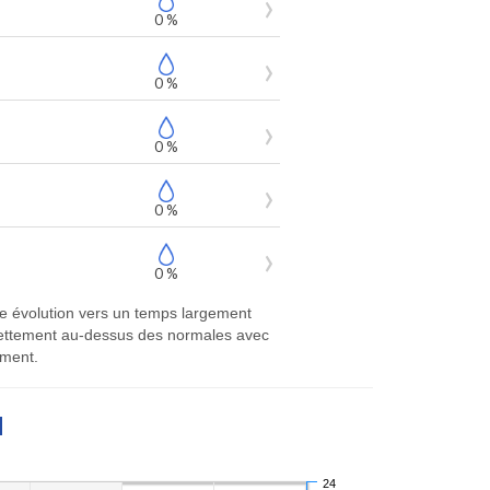
0 %
0 %
0 %
0 %
0 %
ne évolution vers un temps largement
t nettement au-dessus des normales avec
ement.
M
24