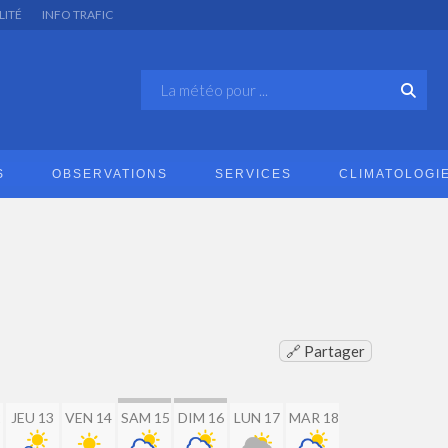
LITÉ
INFO TRAFIC
S
OBSERVATIONS
SERVICES
CLIMATOLOGI
🔗 Partager
2
JEU 13
VEN 14
SAM 15
DIM 16
LUN 17
MAR 18