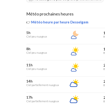
Météo prochaines heures
👉
Météo heure par heure Desselgem
5h
1
Ciel peu nuageux
R
8h
1
Ciel peu nuageux
R
11h
2
Ciel peu nuageux
R
14h
2
Ciel partiellement nuageux
R
17h
2
Ciel partiellement nuageux
R