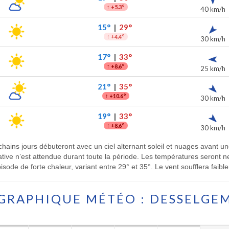
↑
+5.3°
40 km/h
15°
|
29°
↑
+4.4°
30 km/h
17°
|
33°
↑
+8.6°
25 km/h
21°
|
35°
↑
+10.6°
30 km/h
19°
|
33°
↑
+8.6°
30 km/h
chains jours débuteront avec un ciel alternant soleil et nuages avant u
ficative n’est attendue durant toute la période. Les températures seron
isode de forte chaleur, variant entre 29° et 35°. Le vent soufflera faibl
GRAPHIQUE MÉTÉO : DESSELGE