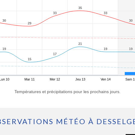
35
35
33
33
33
33
30
30
30
30
29
29
21
21
19
19
19
19
19
19
17
17
15
15
Lun 10
Mar 11
Mer 12
Jeu 13
Ven 14
Sam 1
Températures et précipitations pour les prochains jours.
BSERVATIONS MÉTÉO À DESSELG