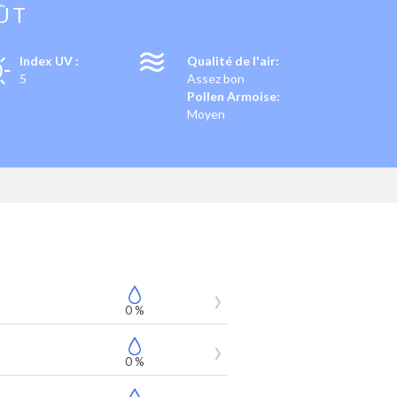
ÛT
Index UV :
Qualité de l'air:
5
Assez bon
Pollen Armoise:
Moyen
0 %
0 %