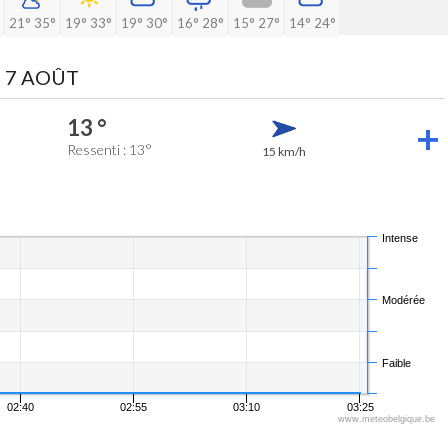
21°
35°
19°
33°
19°
30°
16°
28°
15°
27°
14°
24°
 7 AOÛT
13 °
Ressenti : 13°
15 km/h
Intense
Modérée
Faible
02:40
02:55
03:10
03:25
www.meteobelgique.be