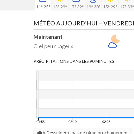
11°
25°
13°
29°
17°
32°
19°
30°
15°
29°
17°
33°
MÉTÉO AUJOURD'HUI
– VENDREDI
Maintenant
Ciel peu nuageux
PRÉCIPITATIONS DANS LES 90 MINUTES
01:55
02:10
02:25
🌧️
À Desselgem, pas de pluie prochainement