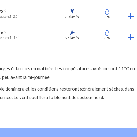
3 °
essenti : 25 °
30 km/h
0 %
6 °
essenti : 16 °
25 km/h
0 %
arges éclaircies en matinée. Les températures avoisineront 11°C en
 peu avant la mi-journée.
ble dominera et les conditions resteront généralement sèches, dans
urnée. Le vent soufflera faiblement de secteur nord.