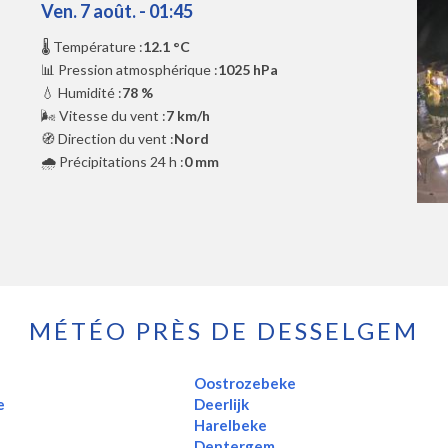
Ven. 7 août. - 01:45
🌡️ Température :
12.1 °C
📊 Pression atmosphérique :
1025 hPa
💧 Humidité :
78 %
🌬️ Vitesse du vent :
7 km/h
🧭 Direction du vent :
Nord
🌧️ Précipitations 24 h :
0 mm
MÉTÉO PRÈS DE DESSELGEM
Oostrozebeke
e
Deerlijk
Harelbeke
Dentergem