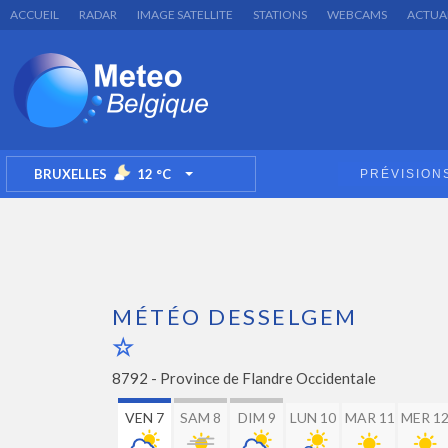
ACCUEIL
RADAR
IMAGE SATELLITE
STATIONS
WEBCAMS
ACTUA
BRUXELLES
12
°C
PRÉVISION
TOGGLE DROPDOWN
MÉTÉO DESSELGEM
8792 -
Province de Flandre Occidentale
VEN 7
SAM 8
DIM 9
LUN 10
MAR 11
MER 1