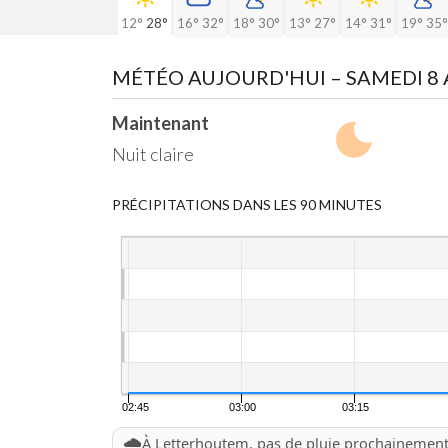
12°
28°
16°
32°
18°
30°
13°
27°
14°
31°
19°
35°
MÉTÉO AUJOURD'HUI
– SAMEDI 8
Maintenant
Nuit claire
PRÉCIPITATIONS DANS LES 90 MINUTES
02:45
03:00
03:15
🌧️
À Letterhoutem, pas de pluie prochainemen