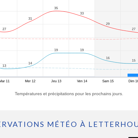
35
35
33
33
31
31
29
29
27
27
27
27
19
19
19
19
16
16
15
15
14
14
13
13
Mar 11
Mer 12
Jeu 13
Ven 14
Sam 15
Dim 1
Températures et précipitations pour les prochains jours.
ERVATIONS MÉTÉO À LETTERHO