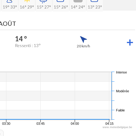
19°
33°
16°
29°
15°
27°
15°
26°
14°
24°
13°
23°
 AOÛT
14 °
Ressenti : 13°
20 km/h
Intense
Modérée
Faible
03:30
03:45
04:00
04:15
www.meteobelgique.be
t