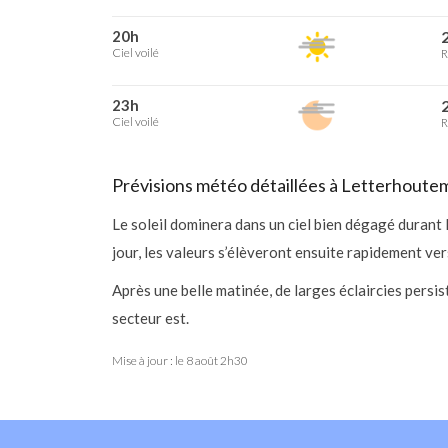
20h
2
Ciel voilé
R
23h
2
Ciel voilé
R
Prévisions météo détaillées à Letterhoute
Le soleil dominera dans un ciel bien dégagé durant
jour, les valeurs s’élèveront ensuite rapidement ve
Après une belle matinée, de larges éclaircies persi
secteur est.
Mise à jour : le
8 août 2h30