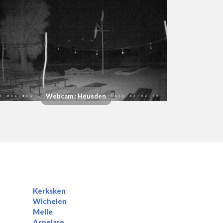
Webcam : Heusden
M
Kerksken
Wichelen
Melle
Aspelare