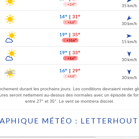
↑
+2.4°
35 km/h
14°
|
31°
↑
+6.6°
30 km/h
19°
|
35°
↑
+10.6°
15 km/h
19°
|
33°
↑
+8.6°
30 km/h
16°
|
29°
↑
+4.8°
30 km/h
anchement durant les prochains jours. Les conditions devraient rester
tures seront nettement au-dessus des normales avec un épisode de fort
entre 27° et 35°. Le vent se montrera discret.
APHIQUE MÉTÉO : LETTERHOU