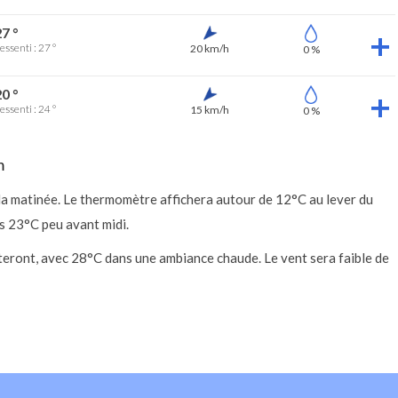
7 °
essenti : 27 °
20 km/h
0 %
0 °
essenti : 24 °
15 km/h
0 %
m
 la matinée. Le thermomètre affichera autour de 12°C au lever du
rs 23°C peu avant midi.
steront, avec 28°C dans une ambiance chaude. Le vent sera faible de