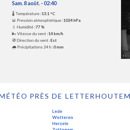
Sam. 8 août. - 02:40
🌡️ Température :
13.1 °C
📊 Pression atmosphérique :
1024 hPa
💧 Humidité :
77 %
🌬️ Vitesse du vent :
14 km/h
🧭 Direction du vent :
Est
🌧️ Précipitations 24 h :
0 mm
MÉTÉO PRÈS DE LETTERHOUTE
Lede
Wetteren
Herzele
Zottegem