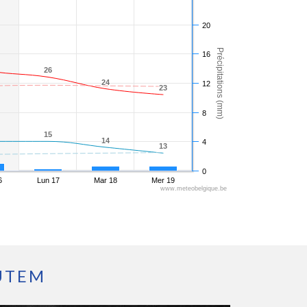
20
Précipitations (mm)
16
26
26
24
24
12
23
23
8
15
15
14
14
4
13
13
0
6
Lun 17
Mar 18
Mer 19
www.meteobelgique.be
UTEM