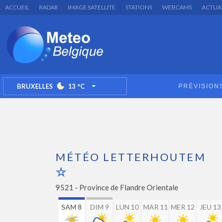
ACCUEIL
RADAR
IMAGE SATELLITE
STATIONS
WEBCAMS
ACTUA
BRUXELLES
13
°C
PRÉVISION
TOGGLE DROPDOWN
MÉTÉO LETTERHOUTEM
9521 -
Province de Flandre Orientale
SAM 8
DIM 9
LUN 10
MAR 11
MER 12
JEU 13