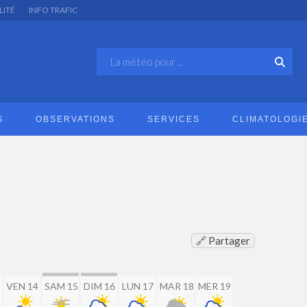
LITÉ
INFO TRAFIC
S
OBSERVATIONS
SERVICES
CLIMATOLOGI
🔗 Partager
VEN 14
SAM 15
DIM 16
LUN 17
MAR 18
MER 19