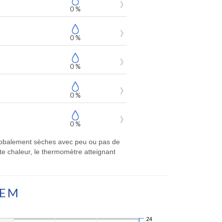
0 %
0 %
0 %
0 %
0 %
 globalement sèches avec peu ou pas de
e chaleur, le thermomètre atteignant
TEM
24