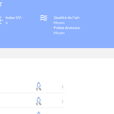
T
Index UV :
Qualité de l'air:
6
Moyen
Pollen Armoise:
Moyen
0 %
0 %