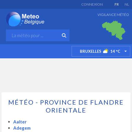
CONNEXION
FR
NL
VIGILANCE MÉTÉO
BRUXELLES
14
°C
TO
MÉTÉO - PROVINCE DE FLANDRE
ORIENTALE
Aalter
Adegem