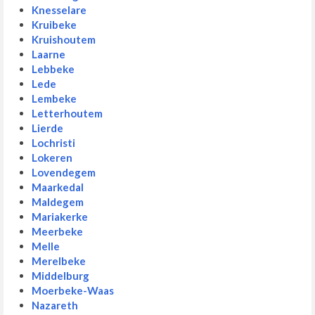
Knesselare
Kruibeke
Kruishoutem
Laarne
Lebbeke
Lede
Lembeke
Letterhoutem
Lierde
Lochristi
Lokeren
Lovendegem
Maarkedal
Maldegem
Mariakerke
Meerbeke
Melle
Merelbeke
Middelburg
Moerbeke-Waas
Nazareth