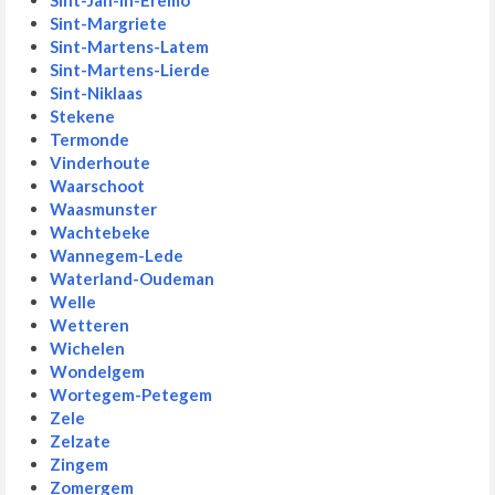
Sint-Jan-In-Eremo
Sint-Margriete
Sint-Martens-Latem
Sint-Martens-Lierde
Sint-Niklaas
Stekene
Termonde
Vinderhoute
Waarschoot
Waasmunster
Wachtebeke
Wannegem-Lede
Waterland-Oudeman
Welle
Wetteren
Wichelen
Wondelgem
Wortegem-Petegem
Zele
Zelzate
Zingem
Zomergem