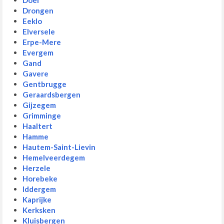
Doel
Drongen
Eeklo
Elversele
Erpe-Mere
Evergem
Gand
Gavere
Gentbrugge
Geraardsbergen
Gijzegem
Grimminge
Haaltert
Hamme
Hautem-Saint-Lievin
Hemelveerdegem
Herzele
Horebeke
Iddergem
Kaprijke
Kerksken
Kluisbergen