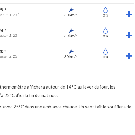
5 °
essenti : 25 °
30 km/h
0 %
4 °
essenti : 25 °
30 km/h
0 %
0 °
essenti : 23 °
30 km/h
0 %
 thermomètre affichera autour de 14°C au lever du jour, les
22°C d’ici la fin de matinée.
ux, avec 25°C dans une ambiance chaude. Un vent faible soufflera de