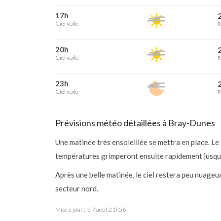
17h
2
Ciel voilé
R
20h
2
Ciel voilé
R
23h
2
Ciel voilé
R
Prévisions météo détaillées à Bray-Dunes
Une matinée très ensoleillée se mettra en place. Le
températures grimperont ensuite rapidement jusqu’à 
Après une belle matinée, le ciel restera peu nuage
secteur nord.
Mise à jour : le
7 août 21h56