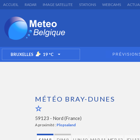
ACCUEIL
RADAR
IMAGE SATELLITE
STATIONS
WEBCAMS
ACTUA
BRUXELLES
19
°C
PRÉVISION
TOGGLE DROPDOWN
MÉTÉO BRAY-DUNES
59123 -
Nord (France)
A proximité :
Plopsaland
SAM 8
DIM 9
LUN 10
MAR 11
MER 12
JEU 13