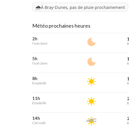
🌧️
À Bray-Dunes, pas de pluie prochainement
Météo prochaines heures
2h
1
Nuit claire
R
5h
1
Nuit claire
R
8h
1
Ensoleillé
R
11h
2
Ensoleillé
R
14h
2
Ciel voilé
R