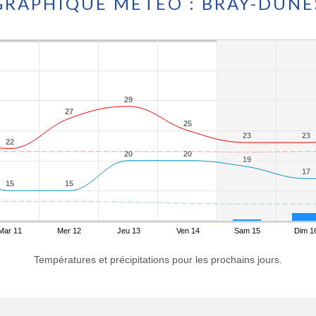
GRAPHIQUE MÉTÉO : BRAY-DUNE
29
29
27
27
25
25
23
23
23
23
22
22
20
20
20
20
19
19
17
17
15
15
15
15
Mar 11
Mer 12
Jeu 13
Ven 14
Sam 15
Dim 1
Températures et précipitations pour les prochains jours.