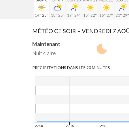
14°
25°
18°
25°
19°
24°
15°
22°
15°
27°
20°
29°
MÉTÉO CE SOIR
– VENDREDI 7 AO
Maintenant
Nuit claire
PRÉCIPITATIONS DANS LES 90 MINUTES
22:00
22:15
22:30