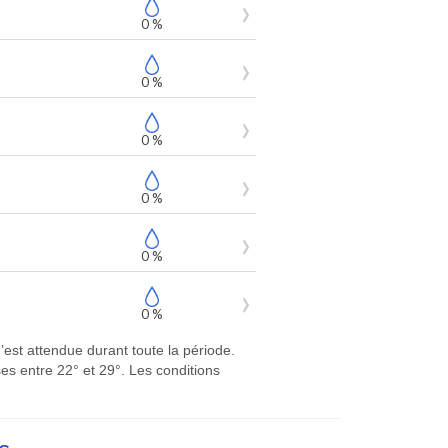
0 %
0 %
0 %
0 %
0 %
0 %
’est attendue durant toute la période.
s entre 22° et 29°. Les conditions