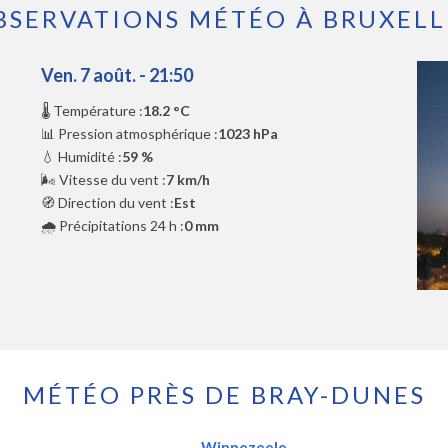
BSERVATIONS MÉTÉO À BRUXELL
Ven. 7 août. - 21:50
🌡️ Température :
18.2 °C
📊 Pression atmosphérique :
1023 hPa
💧 Humidité :
59 %
🌬️ Vitesse du vent :
7 km/h
🧭 Direction du vent :
Est
🌧️ Précipitations 24 h :
0 mm
MÉTÉO PRÈS DE BRAY-DUNES
Winnezeele