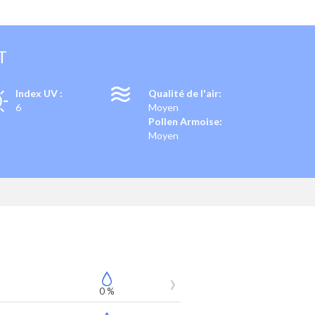
T
Index UV :
Qualité de l'air:
6
Moyen
Pollen Armoise:
Moyen
0 %