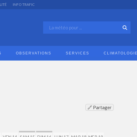
LITÉ
INFO TRAFIC
S
OBSERVATIONS
SERVICES
CLIMATOLOGI
🔗 Partager
VEN 14
SAM 15
DIM 16
LUN 17
MAR 18
MER 19