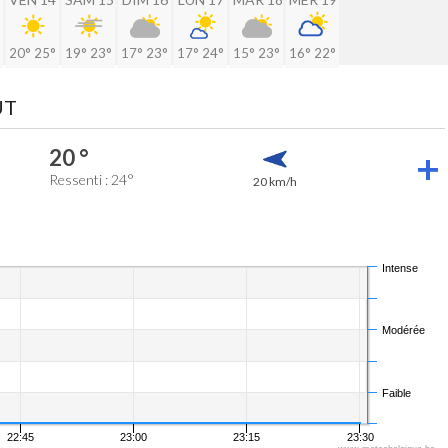
20°
25°
19°
23°
17°
23°
17°
24°
15°
23°
16°
22°
ÛT
20 °
Ressenti : 24°
20 km/h
Intense
Modérée
Faible
22:45
23:00
23:15
23:30