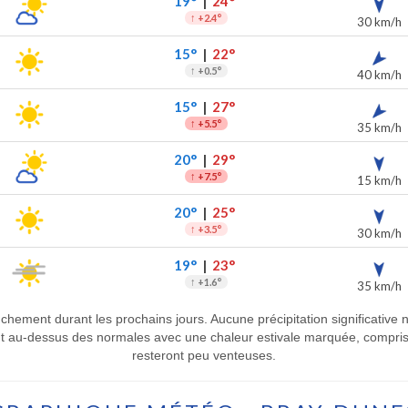
19°
|
24°
↑
+2.4°
30 km/h
15°
|
22°
↑
+0.5°
40 km/h
15°
|
27°
↑
+5.5°
35 km/h
20°
|
29°
↑
+7.5°
15 km/h
20°
|
25°
↑
+3.5°
30 km/h
19°
|
23°
↑
+1.6°
35 km/h
chement durant les prochains jours. Aucune précipitation significative n
 au-dessus des normales avec une chaleur estivale marquée, comprise
resteront peu venteuses.