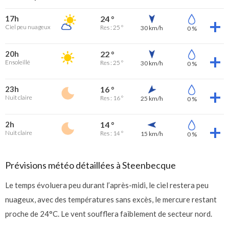
17h
24 °
Ciel peu nuageux
Res : 25 °
30 km/h
0 %
20h
22 °
Ensoleillé
Res : 25 °
30 km/h
0 %
23h
16 °
Nuit claire
Res : 16 °
25 km/h
0 %
2h
14 °
Nuit claire
Res : 14 °
15 km/h
0 %
Prévisions météo détaillées à Steenbecque
Le temps évoluera peu durant l’après-midi, le ciel restera peu
nuageux, avec des températures sans excès, le mercure restant
proche de 24°C. Le vent soufflera faiblement de secteur nord.