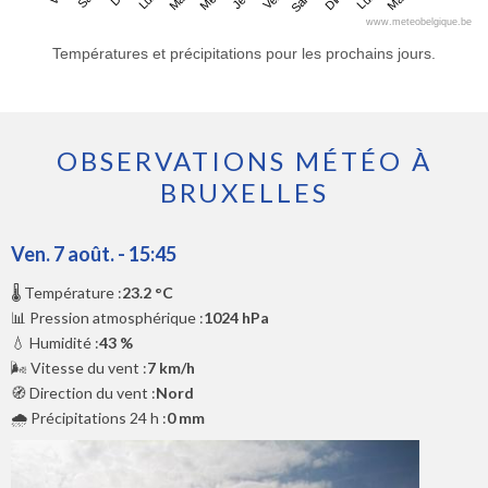
www.meteobelgique.be
Températures et précipitations pour les prochains jours.
OBSERVATIONS MÉTÉO À
BRUXELLES
Ven. 7 août. - 15:45
🌡️ Température :
23.2 °C
📊 Pression atmosphérique :
1024 hPa
💧 Humidité :
43 %
🌬️ Vitesse du vent :
7 km/h
🧭 Direction du vent :
Nord
🌧️ Précipitations 24 h :
0 mm