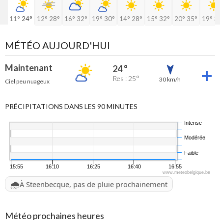
11°
24°
12°
28°
16°
32°
19°
30°
14°
28°
15°
32°
20°
35°
19°
3
MÉTÉO AUJOURD'HUI
Maintenant
24 °
Res : 25°
30 km/h
Ciel peu nuageux
PRÉCIPITATIONS DANS LES 90 MINUTES
Intense
Modérée
Faible
15:55
16:10
16:25
16:40
16:55
www.meteobelgique.be
🌧️
À Steenbecque, pas de pluie prochainement
Météo prochaines heures