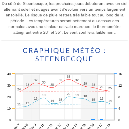
Du côté de Steenbecque, les prochains jours débuteront avec un ciel
alternant soleil et nuages avant d’évoluer vers un temps largement
ensoleillé. Le risque de pluie restera très faible tout au long de la
période. Les températures seront nettement au-dessus des
normales avec une chaleur estivale marquée, le thermomètre
atteignant entre 28° et 35°. Le vent soufflera faiblement.
GRAPHIQUE MÉTÉO :
STEENBECQUE
40
16
35
35
32
32
32
32
32
32
30
30
29
29
28
28
28
28
28
28
30
12
26
26
25
25
24
24
20
20
19
19
19
19
18
18
20
8
16
16
16
16
15
15
15
15
14
14
14
14
12
12
11
11
10
4
0
0
Ven 7
Lun 10
Jeu 13
Dim 16
Dim 9
Mer 12
Sam 15
Mar 18
Sam 8
Mar 11
Ven 14
Lun 17