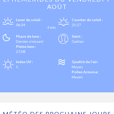
AOÛT
Lever du soleil :
Coucher du soleil :
06:24
21:27
-3 min
Phase de lune :
Saint :
Dernier croissant
Gaétan
Pleine lune :
27/08
Index UV :
Qualité de l'air:
5
Moyen
Pollen Armoise:
Moyen
MÉTÉO DES PROCHAINS JOURS