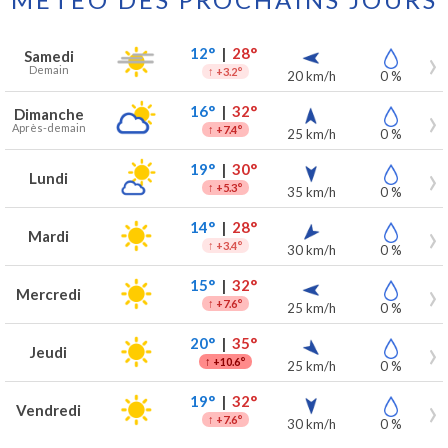
Prévisions météo à Steenbecque pour les 7 prochains jours
Jour
Météo
Températures
Vent
Précipitations
12°
|
28°
Samedi
Demain
↑
+3.2°
20 km/h
0 %
16°
|
32°
Dimanche
Après-demain
↑
+7.4°
25 km/h
0 %
19°
|
30°
Lundi
↑
+5.3°
35 km/h
0 %
14°
|
28°
Mardi
↑
+3.4°
30 km/h
0 %
15°
|
32°
Mercredi
↑
+7.6°
25 km/h
0 %
20°
|
35°
Jeudi
↑
+10.6°
25 km/h
0 %
19°
|
32°
Vendredi
↑
+7.6°
30 km/h
0 %