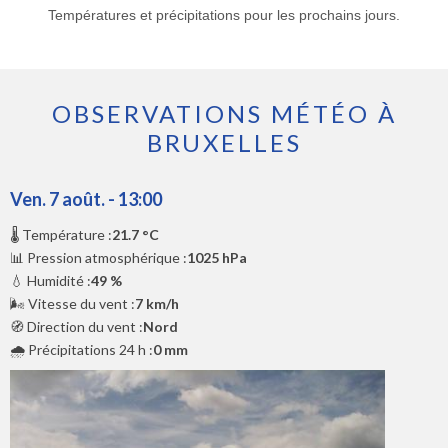
Températures et précipitations pour les prochains jours.
OBSERVATIONS MÉTÉO À
BRUXELLES
Ven. 7 août. - 13:00
🌡️ Température :
21.7 °C
📊 Pression atmosphérique :
1025 hPa
💧 Humidité :
49 %
🌬️ Vitesse du vent :
7 km/h
🧭 Direction du vent :
Nord
🌧️ Précipitations 24 h :
0 mm