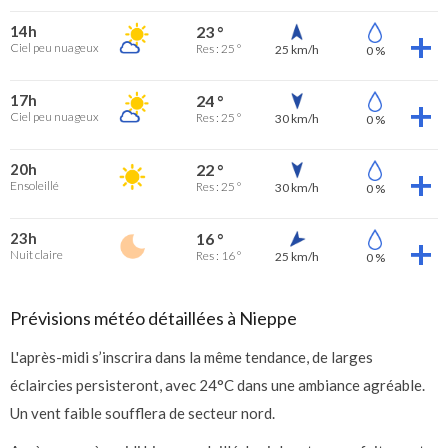
14h
23 °
Ciel peu nuageux
Res : 25 °
25 km/h
0 %
17h
24 °
Ciel peu nuageux
Res : 25 °
30 km/h
0 %
20h
22 °
Ensoleillé
Res : 25 °
30 km/h
0 %
23h
16 °
Nuit claire
Res : 16 °
25 km/h
0 %
Prévisions météo détaillées à Nieppe
L'après-midi s’inscrira dans la même tendance, de larges
éclaircies persisteront, avec 24°C dans une ambiance agréable.
Un vent faible soufflera de secteur nord.