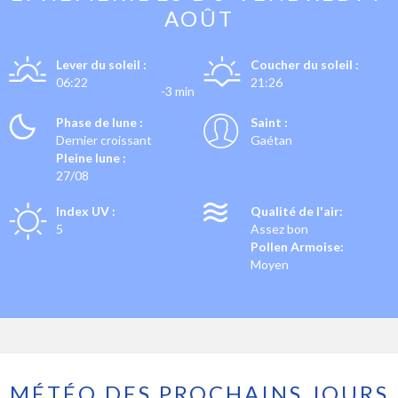
AOÛT
Lever du soleil :
Coucher du soleil :
06:22
21:26
-3 min
Phase de lune :
Saint :
Dernier croissant
Gaétan
Pleine lune :
27/08
Index UV :
Qualité de l'air:
5
Assez bon
Pollen Armoise:
Moyen
MÉTÉO DES PROCHAINS JOURS