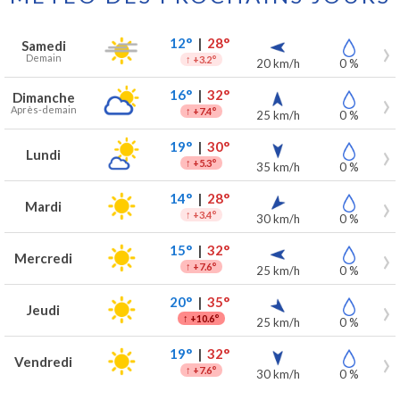
Prévisions météo à Nieppe pour les 7 prochains jours
Jour
Météo
Températures
Vent
Précipitations
12°
|
28°
Samedi
Demain
↑
+3.2°
20 km/h
0 %
16°
|
32°
Dimanche
Après-demain
↑
+7.4°
25 km/h
0 %
19°
|
30°
Lundi
↑
+5.3°
35 km/h
0 %
14°
|
28°
Mardi
↑
+3.4°
30 km/h
0 %
15°
|
32°
Mercredi
↑
+7.6°
25 km/h
0 %
20°
|
35°
Jeudi
↑
+10.6°
25 km/h
0 %
19°
|
32°
Vendredi
↑
+7.6°
30 km/h
0 %