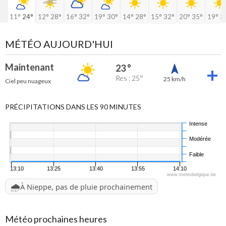
11°
24°
12°
28°
16°
32°
19°
30°
14°
28°
15°
32°
20°
35°
19°
3
MÉTÉO AUJOURD'HUI
Maintenant
23 °
Res : 25°
25 km/h
Ciel peu nuageux
PRÉCIPITATIONS DANS LES 90 MINUTES
Intense
Modérée
Faible
13:10
13:25
13:40
13:55
14:10
www.meteobelgique.be
🌧️
À Nieppe, pas de pluie prochainement
Météo prochaines heures