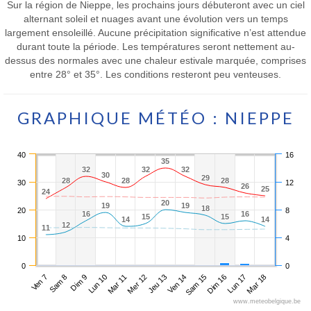
Sur la région de Nieppe, les prochains jours débuteront avec un ciel
alternant soleil et nuages avant une évolution vers un temps
largement ensoleillé. Aucune précipitation significative n’est attendue
durant toute la période. Les températures seront nettement au-
dessus des normales avec une chaleur estivale marquée, comprises
entre 28° et 35°. Les conditions resteront peu venteuses.
GRAPHIQUE MÉTÉO : NIEPPE
40
16
35
35
32
32
32
32
32
32
30
30
29
29
28
28
28
28
28
28
30
12
26
26
25
25
24
24
20
20
19
19
19
19
18
18
20
8
16
16
16
16
15
15
15
15
14
14
14
14
12
12
11
11
10
4
0
0
Ven 7
Lun 10
Jeu 13
Dim 16
Dim 9
Mer 12
Sam 15
Mar 18
Sam 8
Mar 11
Ven 14
Lun 17
www.meteobelgique.be