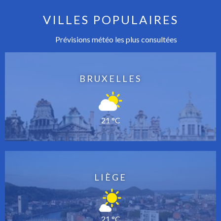
VILLES POPULAIRES
Prévisions météo les plus consultées
BRUXELLES
21 °C
LIÈGE
21 °C