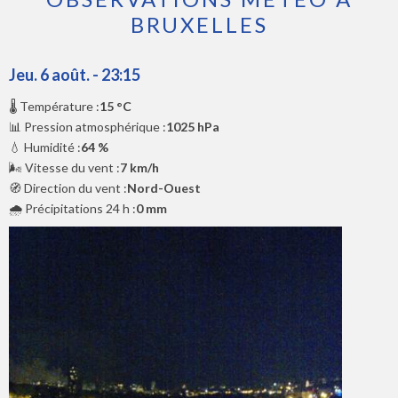
BRUXELLES
Jeu. 6 août. - 23:15
🌡️ Température :
15 °C
📊 Pression atmosphérique :
1025 hPa
💧 Humidité :
64 %
🌬️ Vitesse du vent :
7 km/h
🧭 Direction du vent :
Nord-Ouest
🌧️ Précipitations 24 h :
0 mm