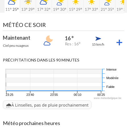
11°
25°
13°
29°
17°
32°
19°
30°
15°
29°
17°
33°
21°
35°
19°
3
MÉTÉO CE SOIR
Maintenant
16 °
Res : 16°
15 km/h
Ciel peu nuageux
PRÉCIPITATIONS DANS LES 90 MINUTES
Intense
Modérée
Faible
23:25
23:40
23:55
00:10
00:25
www.meteobelgique.be
🌧️
À Linselles, pas de pluie prochainement
Météo prochaines heures