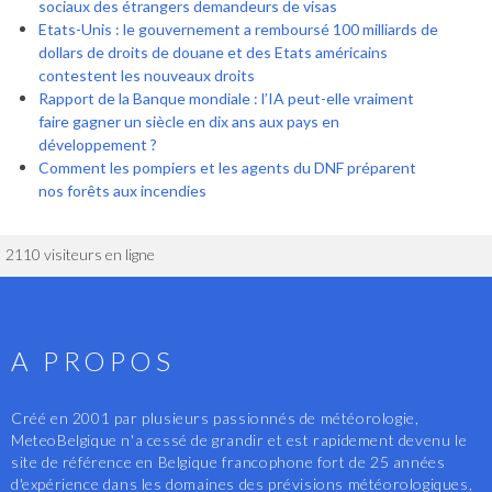
sociaux des étrangers demandeurs de visas
Etats-Unis : le gouvernement a remboursé 100 milliards de
dollars de droits de douane et des Etats américains
contestent les nouveaux droits
Rapport de la Banque mondiale : l’IA peut-elle vraiment
faire gagner un siècle en dix ans aux pays en
développement ?
Comment les pompiers et les agents du DNF préparent
nos forêts aux incendies
2110 visiteurs en ligne
A PROPOS
Créé en 2001 par plusieurs passionnés de météorologie,
MeteoBelgique n'a cessé de grandir et est rapidement devenu le
site de référence en Belgique francophone fort de 25 années
d'expérience dans les domaines des prévisions météorologiques,