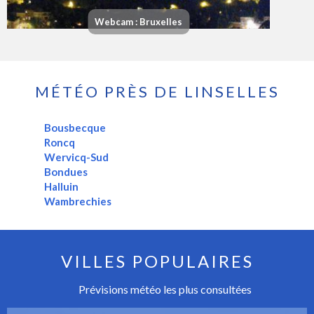
Webcam : Bruxelles
MÉTÉO PRÈS DE LINSELLES
Bousbecque
Roncq
Wervicq-Sud
Bondues
Halluin
Wambrechies
VILLES POPULAIRES
Prévisions météo les plus consultées