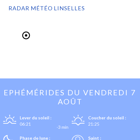
RADAR MÉTÉO LINSELLES
EPHÉMÉRIDES DU
VENDREDI 7
AOÛT
Lever du soleil :
Coucher du soleil :
06:21
21:25
-3 min
Phase de lune :
Saint :