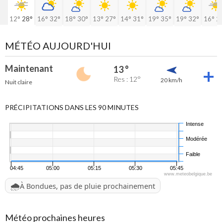
12°
28°
16°
32°
18°
30°
13°
27°
14°
31°
19°
35°
19°
32°
16°
2
MÉTÉO AUJOURD'HUI
Maintenant
13 °
Res : 12°
20 km/h
Nuit claire
PRÉCIPITATIONS DANS LES 90 MINUTES
Intense
Modérée
Faible
04:45
05:00
05:15
05:30
05:45
www.meteobelgique.be
🌧️
À Bondues, pas de pluie prochainement
Météo prochaines heures