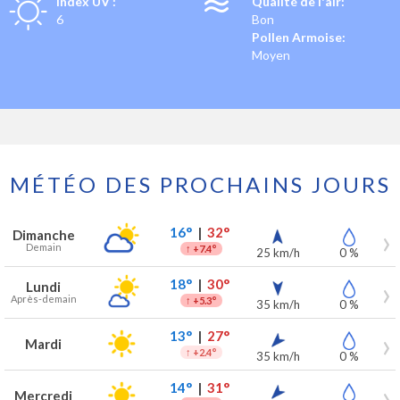
Index UV :
Qualité de l'air:
6
Bon
Pollen Armoise:
Moyen
MÉTÉO DES PROCHAINS JOURS
Prévisions météo à Bondues pour les 7 prochains jours
Jour
Météo
Températures
Vent
Précipitations
16°
|
32°
Dimanche
Demain
↑
+7.4°
25 km/h
0 %
18°
|
30°
Lundi
Après-demain
↑
+5.3°
35 km/h
0 %
13°
|
27°
Mardi
↑
+2.4°
35 km/h
0 %
14°
|
31°
Mercredi