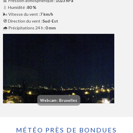
📊 Pression atmosphérique :
1023 hPa
💧 Humidité :
80 %
🌬️ Vitesse du vent :
7 km/h
🧭 Direction du vent :
Sud-Est
🌧️ Précipitations 24 h :
0 mm
Webcam : Bruxelles
MÉTÉO PRÈS DE BONDUES