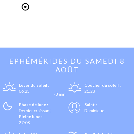
EPHÉMÉRIDES DU
SAMEDI 8
AOÛT
Lever du soleil :
Coucher du soleil :
06:23
21:23
-3 min
Phase de lune :
Saint :
Dernier croissant
Dominique
Pleine lune :
27/08