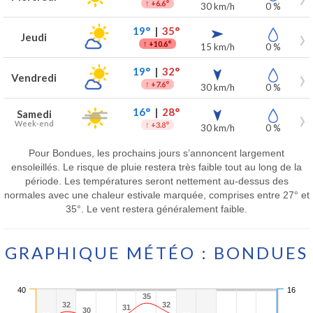
↑
+6.6°
30 km/h
0 %
19°
|
35°
Jeudi
↑
+10.6°
15 km/h
0 %
19°
|
32°
Vendredi
↑
+7.6°
30 km/h
0 %
16°
|
28°
Samedi
Week-end
↑
+3.8°
30 km/h
0 %
Pour Bondues, les prochains jours s’annoncent largement
ensoleillés. Le risque de pluie restera très faible tout au long de la
période. Les températures seront nettement au-dessus des
normales avec une chaleur estivale marquée, comprises entre 27° et
35°. Le vent restera généralement faible.
GRAPHIQUE MÉTÉO : BONDUES
40
16
35
35
32
32
32
32
31
31
30
30