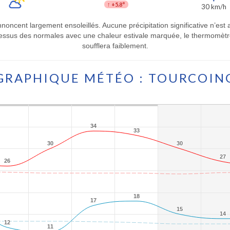
↑
+5.8°
30 km/h
nnoncent largement ensoleillés. Aucune précipitation significative n’est 
ssus des normales avec une chaleur estivale marquée, le thermomètre 
soufflera faiblement.
GRAPHIQUE MÉTÉO : TOURCOIN
34
34
33
33
30
30
30
30
27
27
26
26
18
18
17
17
15
15
14
14
12
12
11
11