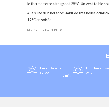
le thermomètre atteignant 28°C. Un vent faible sou
À la suite d’un bel après-midi, de très belles éclai
19°C en soirée.
Mise à jour : le
8 août 13h30
Lever du soleil :
Coucher du sol
06:22
21:23
-3 min