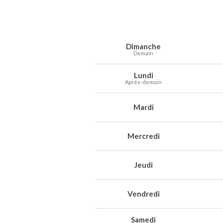
Prévisions météo à Tourcoing pour les
Jour
Météo
Températures
Vent
Préc
Dimanche
Demain
Lundi
Après-demain
Mardi
Mercredi
Jeudi
Vendredi
Samedi