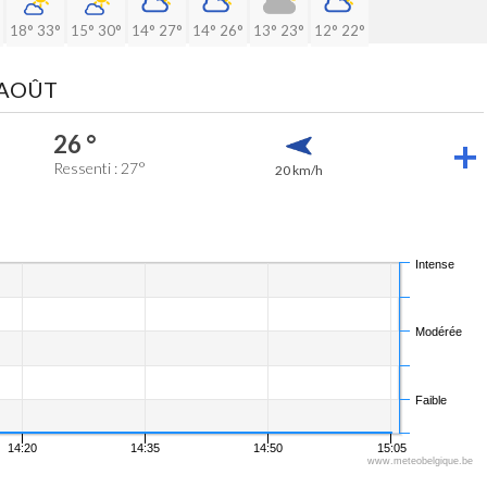
18°
33°
15°
30°
14°
27°
14°
26°
13°
23°
12°
22°
 AOÛT
26 °
Ressenti : 27°
20 km/h
Intense
Modérée
Faible
14:20
14:35
14:50
15:05
www.meteobelgique.be