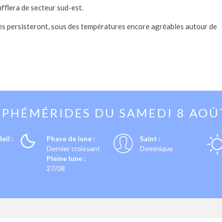
fflera de secteur sud-est.
rcies persisteront, sous des températures encore agréables autour de
EPHÉMÉRIDES DU
SAMEDI 8 AOÛ
eil :
Phase de lune :
Saint :
Dernier croissant
Dominique
Pleine lune :
27/08