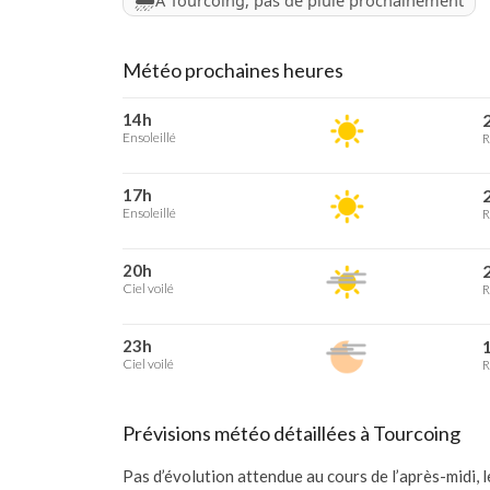
À Tourcoing, pas de pluie prochainement
Météo prochaines heures
14h
2
Ensoleillé
R
17h
2
Ensoleillé
R
20h
2
Ciel voilé
R
23h
1
Ciel voilé
R
Prévisions météo détaillées à Tourcoing
Pas d’évolution attendue au cours de l’après-midi, 