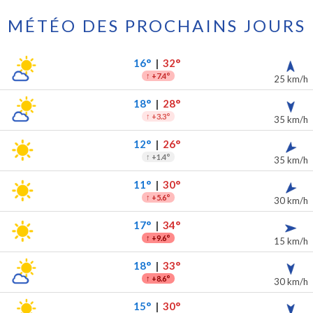
MÉTÉO DES PROCHAINS JOURS
 7 prochains jours
ipitations
16°
|
32°
↑
+7.4°
25 km/h
18°
|
28°
↑
+3.3°
35 km/h
12°
|
26°
↑
+1.4°
35 km/h
11°
|
30°
↑
+5.6°
30 km/h
17°
|
34°
↑
+9.6°
15 km/h
18°
|
33°
↑
+8.6°
30 km/h
15°
|
30°