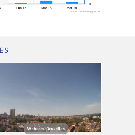
0
6
Lun 17
Mar 18
Mer 19
www.meteobelgique.be
ES
Webcam : Bruxelles