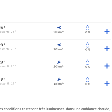
6 °
essenti : 26 °
20 km/h
0 %
8 °
essenti : 28 °
20 km/h
0 %
8 °
essenti : 28 °
20 km/h
0 %
9 °
essenti : 19 °
15 km/h
0 %
les conditions resteront très lumineuses, dans une ambiance chaude,