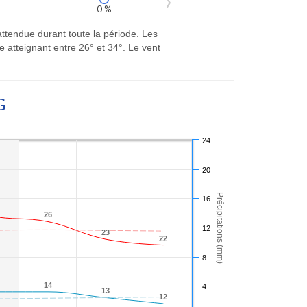
0 %
attendue durant toute la période. Les
atteignant entre 26° et 34°. Le vent
G
24
20
Précipitations (mm)
16
26
26
12
23
23
22
22
8
14
14
4
13
13
12
12