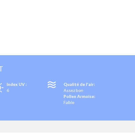
T
Index UV :
Qualité de l'air:
6
Assez bon
Pollen Armoise:
Faible