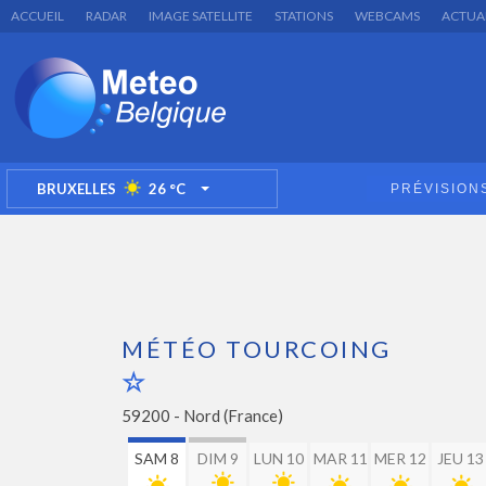
ACCUEIL
RADAR
IMAGE SATELLITE
STATIONS
WEBCAMS
ACTUA
BRUXELLES
26
°C
PRÉVISION
TOGGLE DROPDOWN
MÉTÉO TOURCOING
59200 -
Nord (France)
SAM 8
DIM 9
LUN 10
MAR 11
MER 12
JEU 13