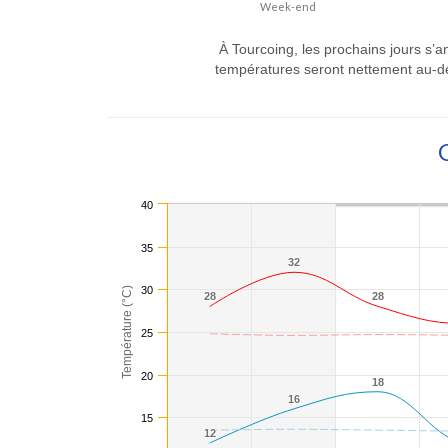
Week-end
À Tourcoing, les prochains jours s’a
températures seront nettement au-de
40
35
32
32
30
Température (°C)
28
28
28
28
25
20
18
18
16
16
15
12
12