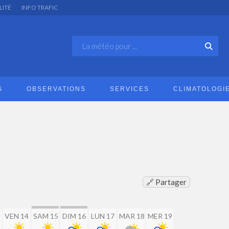
LITÉ
INFO TRAFIC
S
OBSERVATIONS
SERVICES
CLIMATOLOGI
🔗 Partager
VEN 14
SAM 15
DIM 16
LUN 17
MAR 18
MER 19