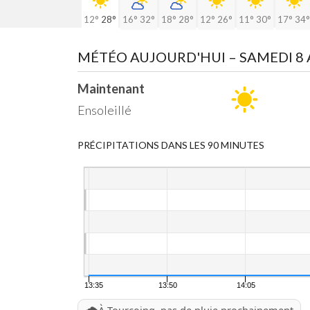
12°
28°
16°
32°
18°
28°
12°
26°
11°
30°
17°
34°
MÉTÉO AUJOURD'HUI
– SAMEDI 8
Maintenant
Ensoleillé
PRÉCIPITATIONS DANS LES 90 MINUTES
13:35
13:50
14:05
🌧️