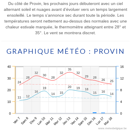
Du côté de Provin, les prochains jours débuteront avec un ciel
alternant soleil et nuages avant d’évoluer vers un temps largement
ensoleillé. Le temps s’annonce sec durant toute la période. Les
températures seront nettement au-dessus des normales avec une
chaleur estivale marquée, le thermomètre atteignant entre 28° et
35°. Le vent se montrera discret.
GRAPHIQUE MÉTÉO : PROVIN
40
16
35
35
32
32
32
32
32
32
30
30
29
29
28
28
28
28
28
28
30
12
26
26
25
25
24
24
20
20
19
19
19
19
18
18
20
8
16
16
16
16
15
15
15
15
14
14
14
14
12
12
11
11
10
4
0
0
Ven 7
Lun 10
Jeu 13
Dim 16
Dim 9
Mer 12
Sam 15
Mar 18
Sam 8
Mar 11
Ven 14
Lun 17
www.meteobelgique.be