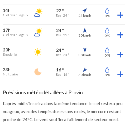
14h
22 °
Ciel peu nuageux
Res : 24 °
25 km/h
0 %
17h
24 °
Ciel peu nuageux
Res : 25 °
30 km/h
0 %
20h
24 °
Ensoleillé
Res : 24 °
30 km/h
0 %
23h
16 °
Nuit claire
Res : 16 °
30 km/h
0 %
Prévisions météo détaillées à Provin
L'après-midi s’inscrira dans la même tendance, le ciel restera peu
nuageux, avec des températures sans excès, le mercure restant
proche de 24°C. Le vent soufflera faiblement de secteur nord.