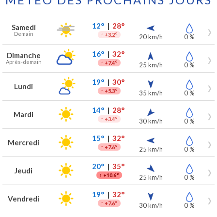
Prévisions météo à Provin pour les 7 prochains jours
Jour
Météo
Températures
Vent
Précipitations
12°
|
28°
Samedi
Demain
↑
+3.2°
20 km/h
0 %
16°
|
32°
Dimanche
Après-demain
↑
+7.4°
25 km/h
0 %
19°
|
30°
Lundi
↑
+5.3°
35 km/h
0 %
14°
|
28°
Mardi
↑
+3.4°
30 km/h
0 %
15°
|
32°
Mercredi
↑
+7.6°
25 km/h
0 %
20°
|
35°
Jeudi
↑
+10.6°
25 km/h
0 %
19°
|
32°
Vendredi
↑
+7.6°
30 km/h
0 %