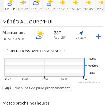
11°
24°
12°
28°
16°
32°
19°
30°
14°
28°
15°
32°
20°
35°
19°
3
MÉTÉO AUJOURD'HUI
Maintenant
23 °
Res : 25°
25 km/h
Ciel peu nuageux
PRÉCIPITATIONS DANS LES 90 MINUTES
Intense
Modérée
Faible
13:40
13:55
14:10
14:25
14:40
www.meteobelgique.be
🌧️
À Provin, pas de pluie prochainement
Météo prochaines heures