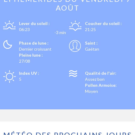
AOÛT
Lever du soleil :
Coucher du soleil :
06:23
21:25
-3 min
Phase de lune :
Saint :
Dernier croissant
Gaétan
Pleine lune :
27/08
Index UV :
Qualité de l'air:
5
Assez bon
Pollen Armoise:
Moyen
MÉTÉO DES PROCHAINS JOURS