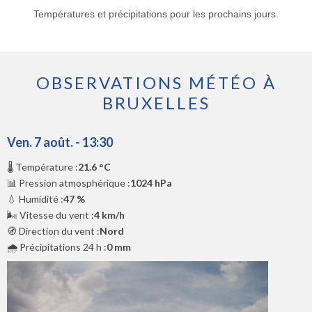
Températures et précipitations pour les prochains jours.
OBSERVATIONS MÉTÉO À
BRUXELLES
Ven. 7 août. - 13:30
🌡️ Température :
21.6 °C
📊 Pression atmosphérique :
1024 hPa
💧 Humidité :
47 %
🌬️ Vitesse du vent :
4 km/h
🧭 Direction du vent :
Nord
🌧️ Précipitations 24 h :
0 mm