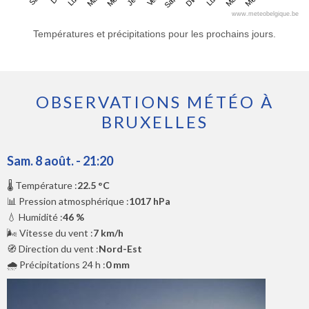
www.meteobelgique.be
Températures et précipitations pour les prochains jours.
OBSERVATIONS MÉTÉO À
BRUXELLES
Sam. 8 août. - 21:20
🌡️ Température :
22.5 °C
📊 Pression atmosphérique :
1017 hPa
💧 Humidité :
46 %
🌬️ Vitesse du vent :
7 km/h
🧭 Direction du vent :
Nord-Est
🌧️ Précipitations 24 h :
0 mm