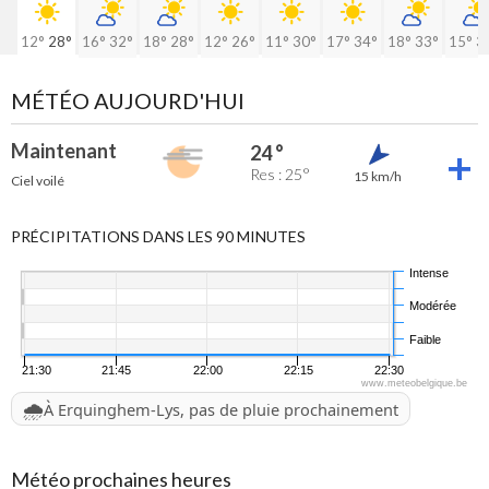
12°
28°
16°
32°
18°
28°
12°
26°
11°
30°
17°
34°
18°
33°
15°
3
MÉTÉO AUJOURD'HUI
Maintenant
24 °
Res : 25°
15 km/h
Ciel voilé
PRÉCIPITATIONS DANS LES 90 MINUTES
Intense
Modérée
Faible
21:30
21:45
22:00
22:15
22:30
www.meteobelgique.be
🌧️
À Erquinghem-Lys, pas de pluie prochainement
Météo prochaines heures