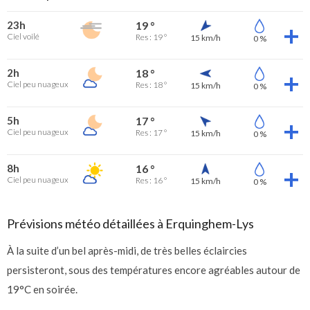
23h
19 °
Ciel voilé
Res : 19 °
15 km/h
0 %
2h
18 °
Ciel peu nuageux
Res : 18 °
15 km/h
0 %
5h
17 °
Ciel peu nuageux
Res : 17 °
15 km/h
0 %
8h
16 °
Ciel peu nuageux
Res : 16 °
15 km/h
0 %
Prévisions météo détaillées à Erquinghem-Lys
À la suite d’un bel après-midi, de très belles éclaircies
persisteront, sous des températures encore agréables autour de
19°C en soirée.