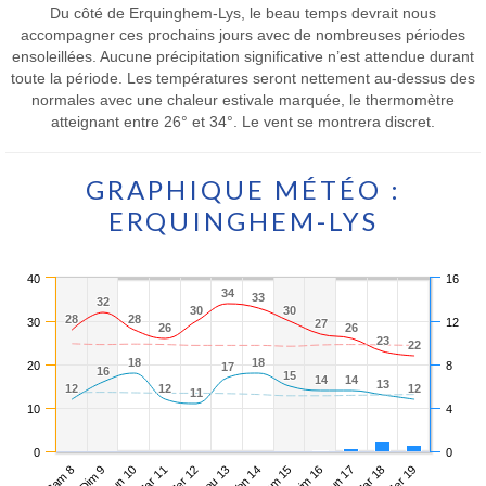
Du côté de Erquinghem-Lys, le beau temps devrait nous
accompagner ces prochains jours avec de nombreuses périodes
ensoleillées. Aucune précipitation significative n’est attendue durant
toute la période. Les températures seront nettement au-dessus des
normales avec une chaleur estivale marquée, le thermomètre
atteignant entre 26° et 34°. Le vent se montrera discret.
GRAPHIQUE MÉTÉO :
ERQUINGHEM-LYS
40
16
34
34
33
33
32
32
30
30
30
30
28
28
28
28
30
12
27
27
26
26
26
26
23
23
22
22
18
18
18
18
20
8
17
17
16
16
15
15
14
14
14
14
13
13
12
12
12
12
12
12
11
11
10
4
0
0
Sam 8
Mar 11
Ven 14
Lun 17
Lun 10
Jeu 13
Dim 16
Mer 19
Dim 9
Mer 12
Sam 15
Mar 18