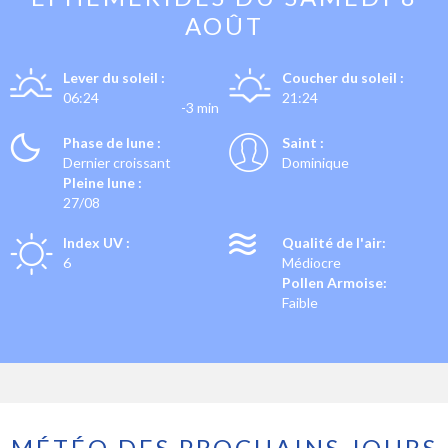
AOÛT
Lever du soleil :
Coucher du soleil :
06:24
21:24
-3 min
Phase de lune :
Saint :
Dernier croissant
Dominique
Pleine lune :
27/08
Index UV :
Qualité de l'air:
6
Médiocre
Pollen Armoise:
Faible
MÉTÉO DES PROCHAINS JOURS