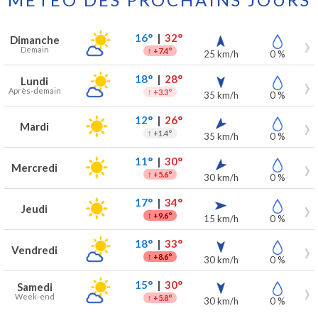
Prévisions météo à Erquinghem-Lys pour les 7 prochains jours
Jour
Météo
Températures
Vent
Précipitations
16°
|
32°
Dimanche
Demain
↑
+7.4°
25 km/h
0 %
18°
|
28°
Lundi
Après-demain
↑
+3.3°
35 km/h
0 %
12°
|
26°
Mardi
↑
+1.4°
35 km/h
0 %
11°
|
30°
Mercredi
↑
+5.6°
30 km/h
0 %
17°
|
34°
Jeudi
↑
+9.6°
15 km/h
0 %
18°
|
33°
Vendredi
↑
+8.6°
30 km/h
0 %
15°
|
30°
Samedi
Week-end
↑
+5.8°
30 km/h
0 %