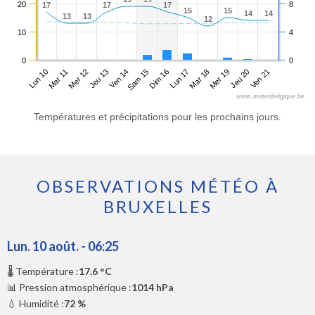
20
8
17
17
17
17
17
17
15
15
15
15
14
14
14
14
13
13
13
13
12
12
10
4
0
0
Lun 10
Jeu 13
Dim 16
Mer 19
Mer 12
Sam 15
Mar 18
Ven 21
Mar 11
Ven 14
Lun 17
Jeu 20
www.meteobelgique.be
Températures et précipitations pour les prochains jours.
OBSERVATIONS MÉTÉO À
BRUXELLES
Lun. 10 août. - 06:25
🌡️ Température :
17.6 °C
📊 Pression atmosphérique :
1014 hPa
💧 Humidité :
72 %