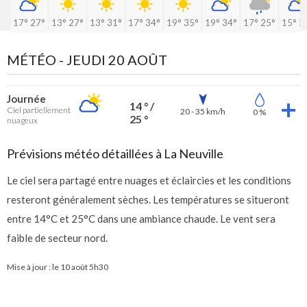
17°
27°
13°
27°
13°
31°
17°
34°
19°
35°
19°
34°
17°
25°
15°
2
MÉTÉO -
JEUDI 20 AOÛT
Journée
14 ° /
Ciel partiellement
20 - 35 km/h
0 %
25 °
nuageux
Prévisions météo détaillées à La Neuville
Le ciel sera partagé entre nuages et éclaircies et les conditions
resteront généralement sèches. Les températures se situeront
entre 14°C et 25°C dans une ambiance chaude. Le vent sera
faible de secteur nord.
Mise à jour : le
10 août 5h30