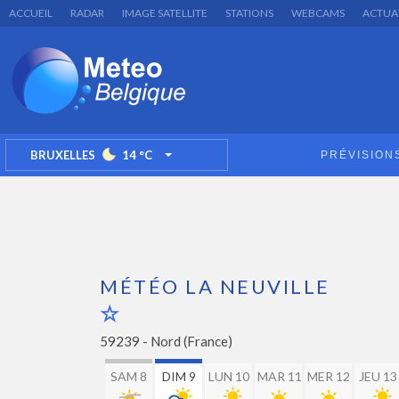
ACCUEIL
RADAR
IMAGE SATELLITE
STATIONS
WEBCAMS
ACTUA
BRUXELLES
14
°C
PRÉVISION
TOGGLE DROPDOWN
MÉTÉO LA NEUVILLE
59239 -
Nord (France)
SAM 8
DIM 9
LUN 10
MAR 11
MER 12
JEU 13