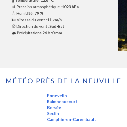
🌡️ Température :
12.6 °C
📊 Pression atmosphérique :
1023 hPa
💧 Humidité :
79 %
🌬️ Vitesse du vent :
11 km/h
🧭 Direction du vent :
Sud-Est
🌧️ Précipitations 24 h :
0 mm
MÉTÉO PRÈS DE LA NEUVILLE
Ennevelin
Raimbeaucourt
Bersée
Seclin
Camphin-en-Carembault