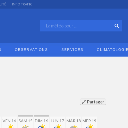
LITÉ
INFO TRAFIC
S
OBSERVATIONS
SERVICES
CLIMATOLOGI
🔗 Partager
VEN 14
SAM 15
DIM 16
LUN 17
MAR 18
MER 19