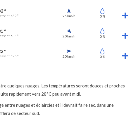
2 °
essenti : 32 °
25 km/h
0 %
1 °
essenti : 31 °
20 km/h
0 %
2 °
essenti : 25 °
20 km/h
0 %
entre quelques nuages. Les températures seront douces et proches
nsuite rapidement vers 28°C peu avant midi.
é entre nuages et éclaircies et il devrait faire sec, dans une
flera de secteur sud.