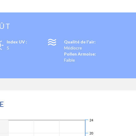
OÛT
Index UV :
Qualité de l'air:
5
Médiocre
Pollen Armoise:
Faible
E
24
20