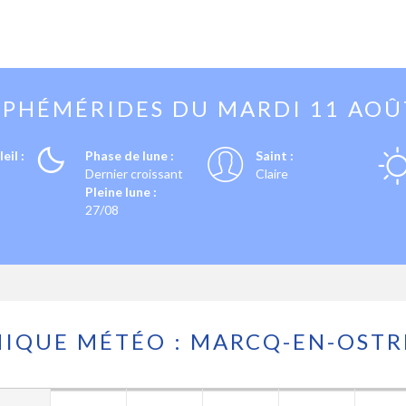
EPHÉMÉRIDES DU
MARDI 11 AOÛ
eil :
Phase de lune :
Saint :
Dernier croissant
Claire
Pleine lune :
27/08
IQUE MÉTÉO : MARCQ-EN-OST