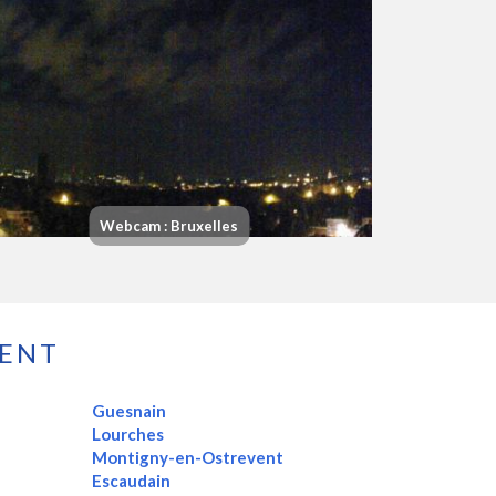
Webcam : Bruxelles
VENT
Guesnain
Lourches
Montigny-en-Ostrevent
Escaudain