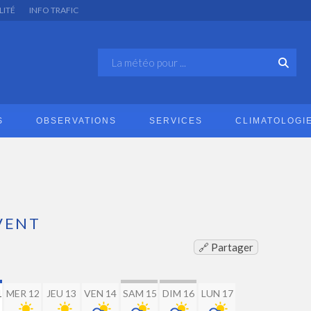
LITÉ
INFO TRAFIC
S
OBSERVATIONS
SERVICES
CLIMATOLOGI
VENT
🔗 Partager
1
MER 12
JEU 13
VEN 14
SAM 15
DIM 16
LUN 17