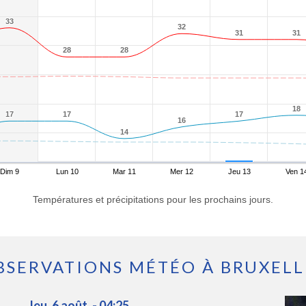
33
33
32
32
31
31
31
31
28
28
28
28
18
18
17
17
17
17
17
17
16
16
14
14
Dim 9
Lun 10
Mar 11
Mer 12
Jeu 13
Ven 1
Températures et précipitations pour les prochains jours.
BSERVATIONS MÉTÉO À BRUXELL
Jeu. 6 août. - 04:25