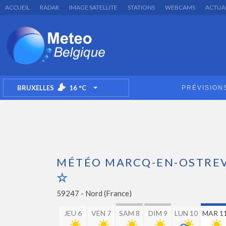
ACCUEIL
RADAR
IMAGE SATELLITE
STATIONS
WEBCAMS
ACTUA
BRUXELLES
16
°C
PRÉVISION
TOGGLE DROPDOWN
MÉTÉO MARCQ-EN-OSTRE
59247 -
Nord (France)
JEU 6
VEN 7
SAM 8
DIM 9
LUN 10
MAR 1