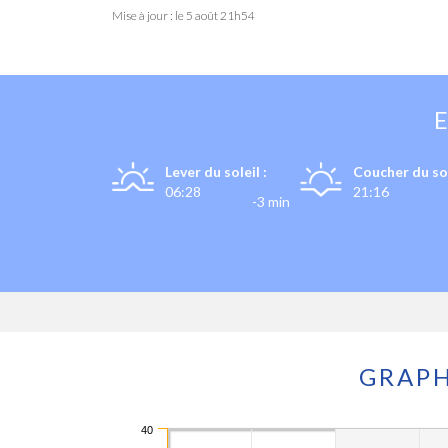
Mise à jour : le
5 août 21h54
Lever du soleil :
Coucher du sol
06:28
21:16
-3 min
GRAPH
40