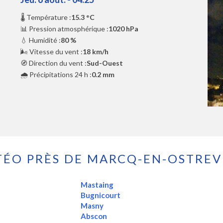
🌡️ Température :
15.3 °C
📊 Pression atmosphérique :
1020 hPa
💧 Humidité :
80 %
🌬️ Vitesse du vent :
18 km/h
🧭 Direction du vent :
Sud-Ouest
🌧️ Précipitations 24 h :
0.2 mm
ÉO PRÈS DE MARCQ-EN-OSTRE
Mastaing
Bugnicourt
Masny
Abscon