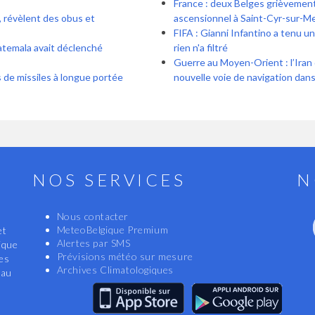
France : deux Belges grièvement
, révèlent des obus et
ascensionnel à Saint-Cyr-sur-Me
FIFA : Gianni Infantino a tenu u
uatemala avait déclenché
rien n'a filtré
Guerre au Moyen-Orient : l’Iran
s de missiles à longue portée
nouvelle voie de navigation dans
NOS SERVICES
N
Nous contacter
MeteoBelgique Premium
et
Alertes par SMS
ique
Prévisions météo sur mesure
les
Archives Climatologiques
eau