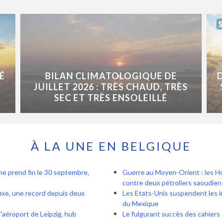
É
BILAN CLIMATOLOGIQUE DE
JUILLET 2026 : TRÈS CHAUD, TRÈS
SEC ET TRÈS ENSOLEILLÉ
À LA UNE EN BELGIQUE
ème prend fin le 30 septembre,
Guerre au Moyen-Orient : les Ho
contre deux pétroliers saoudien
fixe, une record depuis deux
Les Etats-Unis suspendent les i
du Mexique
'aéroport de Leipzig, hub
Le fulgurant succès des cahiers