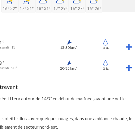
16°
32°
17°
31°
18°
31°
17°
29°
16°
27°
16°
26°
4 °
ssenti : 13 °
15-30 km/h
0 %
8 °
ssenti : 28 °
20-35 km/h
0 %
strevent
ée. Il fera autour de 14°C en début de matinée, avant une nette
e soleil brillera avec quelques nuages, dans une ambiance chaude, le
iblement de secteur nord-est.