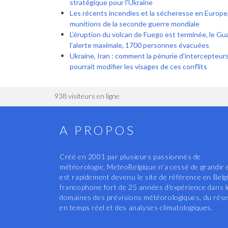
stratégique pour l'Ukraine
Les récents incendies et la sécheresse en Europe
munitions de la seconde guerre mondiale
L’éruption du volcan de Fuego est terminée, le G
l’alerte maximale, 1700 personnes évacuées
Ukraine, Iran : comment la pénurie d’intercepteur
pourrait modifier les visages de ces conflits
938 visiteurs en ligne
A PROPOS
Créé en 2001 par plusieurs passionnés de
météorologie, MeteoBelgique n'a cessé de grandir 
est rapidement devenu le site de référence en Belg
francophone fort de 25 années d'expérience dans 
domaines des prévisions météorologiques, du rés
en temps réel et des analyses climatologiques.