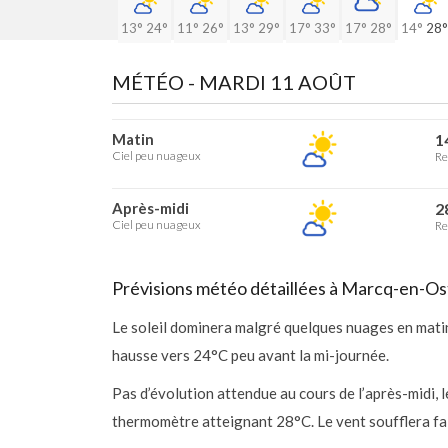
13°
24°
11°
26°
13°
29°
17°
33°
17°
28°
14°
28°
MÉTÉO -
MARDI 11 AOÛT
Matin
1
Ciel peu nuageux
Re
Après-midi
2
Ciel peu nuageux
Re
Prévisions météo détaillées à Marcq-en-O
Le soleil dominera malgré quelques nuages en matin
hausse vers 24°C peu avant la mi-journée.
Pas d’évolution attendue au cours de l’après-midi, l
thermomètre atteignant 28°C. Le vent soufflera fa