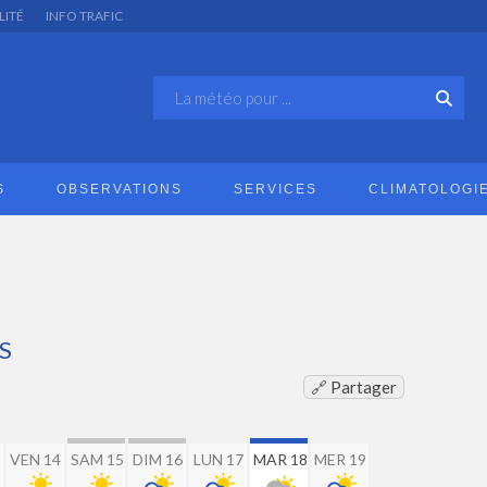
LITÉ
INFO TRAFIC
S
OBSERVATIONS
SERVICES
CLIMATOLOGI
S
🔗 Partager
VEN 14
SAM 15
DIM 16
LUN 17
MAR 18
MER 19