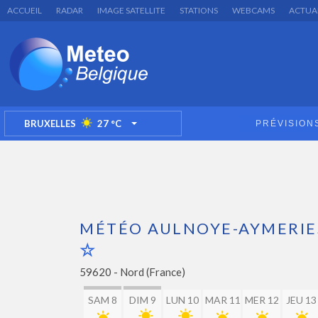
ACCUEIL
RADAR
IMAGE SATELLITE
STATIONS
WEBCAMS
ACTUA
BRUXELLES
27
°C
PRÉVISION
TOGGLE DROPDOWN
MÉTÉO AULNOYE-AYMERIE
59620 -
Nord (France)
SAM 8
DIM 9
LUN 10
MAR 11
MER 12
JEU 13