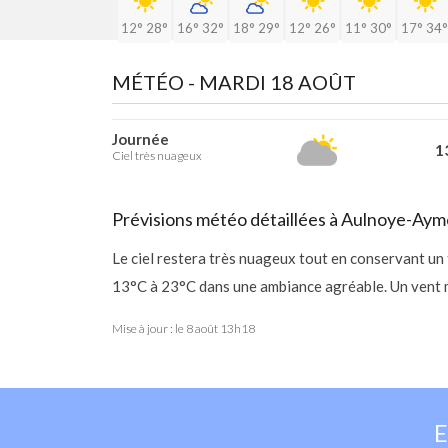
12°
28°
16°
32°
18°
29°
12°
26°
11°
30°
17°
34°
MÉTÉO -
MARDI 18 AOÛT
Journée
13
Ciel très nuageux
Prévisions météo détaillées à Aulnoye-Aym
Le ciel restera très nuageux tout en conservant un
13°C à 23°C dans une ambiance agréable. Un vent m
Mise à jour : le
8 août 13h18