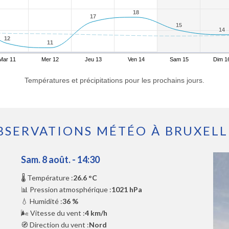
18
18
17
17
15
15
14
14
12
12
11
11
Mar 11
Mer 12
Jeu 13
Ven 14
Sam 15
Dim 1
Températures et précipitations pour les prochains jours.
BSERVATIONS MÉTÉO À BRUXELL
Sam. 8 août. - 14:30
🌡️ Température :
26.6 °C
📊 Pression atmosphérique :
1021 hPa
💧 Humidité :
36 %
🌬️ Vitesse du vent :
4 km/h
🧭 Direction du vent :
Nord