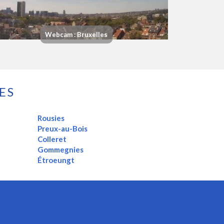
Webcam : Bruxelles
ES
Rousies
Preux-au-Bois
Colleret
Gommegnies
Étroeungt