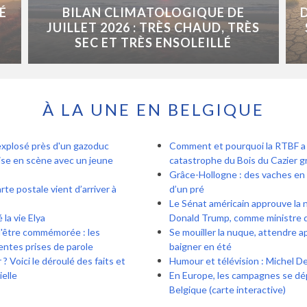
É
BILAN CLIMATOLOGIQUE DE
JUILLET 2026 : TRÈS CHAUD, TRÈS
SEC ET TRÈS ENSOLEILLÉ
À LA UNE EN BELGIQUE
explosé près d'un gazoduc
Comment et pourquoi la RTBF a r
ise en scène avec un jeune
catastrophe du Bois du Cazier gr
Grâce-Hollogne : des vaches en v
te postale vient d’arriver à
d’un pré
Le Sénat américain approuve la 
la vie Elya
Donald Trump, comme ministre de
d'être commémorée : les
Se mouiller la nuque, attendre a
entes prises de parole
baigner en été
? Voici le déroulé des faits et
Humour et télévision : Michel De
ielle
En Europe, les campagnes se dé
Belgique (carte interactive)