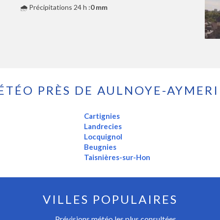
🌧️ Précipitations 24 h :
0 mm
ÉTÉO PRÈS DE AULNOYE-AYMERI
Cartignies
Landrecies
Locquignol
Beugnies
Taisnières-sur-Hon
VILLES POPULAIRES
Prévisions météo les plus consultées