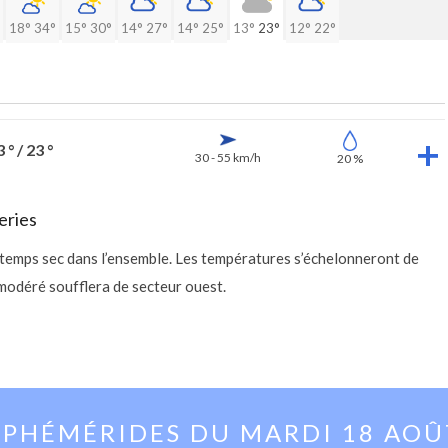
18°
34°
15°
30°
14°
27°
14°
25°
13°
23°
12°
22°
 ° / 23 °
30 - 55 km/h
20 %
eries
 temps sec dans l’ensemble. Les températures s’échelonneront de
odéré soufflera de secteur ouest.
EPHÉMÉRIDES DU
MARDI 18 AOÛ