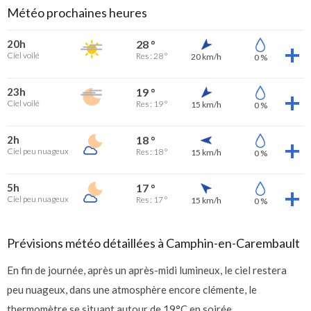
Météo prochaines heures
20h
28 °
Ciel voilé
Res : 28 °
20 km/h
0 %
23h
19 °
Ciel voilé
Res : 19 °
15 km/h
0 %
2h
18 °
Ciel peu nuageux
Res : 18 °
15 km/h
0 %
5h
17 °
Ciel peu nuageux
Res : 17 °
15 km/h
0 %
Prévisions météo détaillées à Camphin-en-Carembault
En fin de journée, après un après-midi lumineux, le ciel restera
peu nuageux, dans une atmosphère encore clémente, le
thermomètre se situant autour de 19°C en soirée.