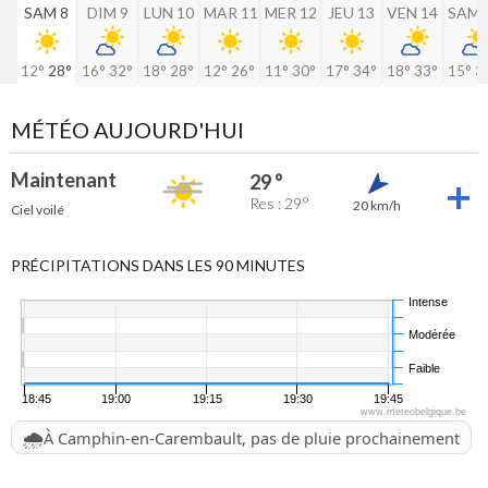
SAM 8
DIM 9
LUN 10
MAR 11
MER 12
JEU 13
VEN 14
SAM 
12°
28°
16°
32°
18°
28°
12°
26°
11°
30°
17°
34°
18°
33°
15°
3
MÉTÉO AUJOURD'HUI
Maintenant
29 °
Res : 29°
20 km/h
Ciel voilé
PRÉCIPITATIONS DANS LES 90 MINUTES
Intense
Modérée
Faible
18:45
19:00
19:15
19:30
19:45
www.meteobelgique.be
🌧️
À Camphin-en-Carembault, pas de pluie prochainement