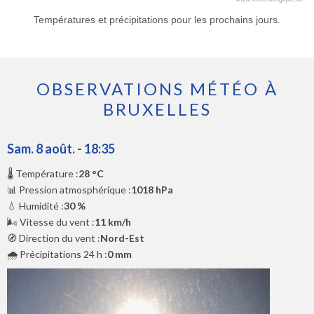
Températures et précipitations pour les prochains jours.
OBSERVATIONS MÉTÉO À
BRUXELLES
Sam. 8 août. - 18:35
🌡️ Température :
28 °C
📊 Pression atmosphérique :
1018 hPa
💧 Humidité :
30 %
🌬️ Vitesse du vent :
11 km/h
🧭 Direction du vent :
Nord-Est
🌧️ Précipitations 24 h :
0 mm