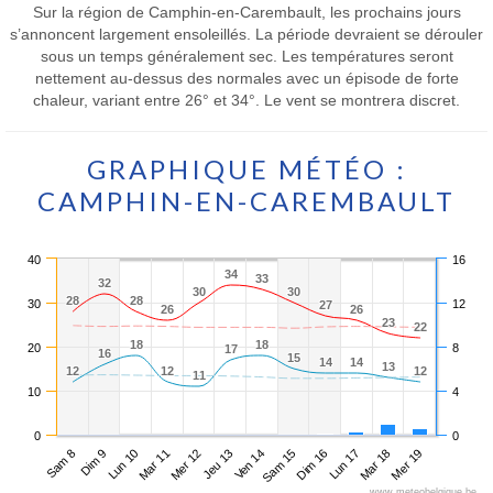
Sur la région de Camphin-en-Carembault, les prochains jours
s’annoncent largement ensoleillés. La période devraient se dérouler
sous un temps généralement sec. Les températures seront
nettement au-dessus des normales avec un épisode de forte
chaleur, variant entre 26° et 34°. Le vent se montrera discret.
GRAPHIQUE MÉTÉO :
CAMPHIN-EN-CAREMBAULT
40
16
34
34
33
33
32
32
30
30
30
30
28
28
28
28
30
12
27
27
26
26
26
26
23
23
22
22
18
18
18
18
20
8
17
17
16
16
15
15
14
14
14
14
13
13
12
12
12
12
12
12
11
11
10
4
0
0
Sam 8
Mar 11
Ven 14
Lun 17
Lun 10
Jeu 13
Dim 16
Mer 19
Dim 9
Mer 12
Sam 15
Mar 18
www.meteobelgique.be