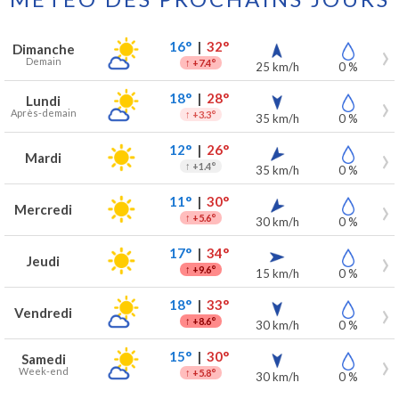
Prévisions météo à Camphin-en-Carembault pour les 7 prochains j
Jour
Météo
Températures
Vent
Précipitations
16°
|
32°
Dimanche
Demain
↑
+7.4°
25 km/h
0 %
18°
|
28°
Lundi
Après-demain
↑
+3.3°
35 km/h
0 %
12°
|
26°
Mardi
↑
+1.4°
35 km/h
0 %
11°
|
30°
Mercredi
↑
+5.6°
30 km/h
0 %
17°
|
34°
Jeudi
↑
+9.6°
15 km/h
0 %
18°
|
33°
Vendredi
↑
+8.6°
30 km/h
0 %
15°
|
30°
Samedi
Week-end
↑
+5.8°
30 km/h
0 %