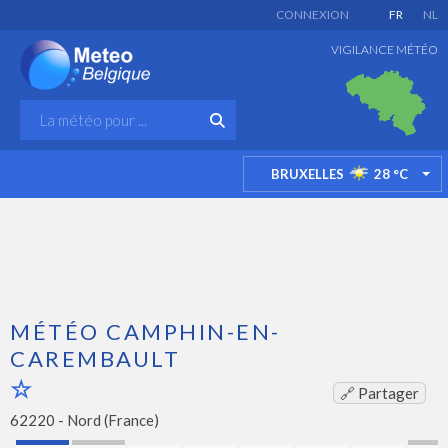
CONNEXION
FR
NL
VIGILANCE MÉTÉO
BRUXELLES
28
°C
TO
MÉTÉO CAMPHIN-EN-
CAREMBAULT
🔗 Partager
62220 -
Nord (France)