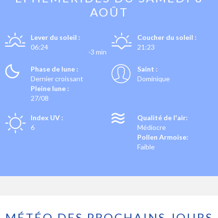
AOÛT
Lever du soleil :
Coucher du soleil :
06:24
21:23
-3 min
Phase de lune :
Saint :
Dernier croissant
Dominique
Pleine lune :
27/08
Index UV :
Qualité de l'air:
6
Médiocre
Pollen Armoise:
Faible
MÉTÉO DES PROCHAINS JOURS