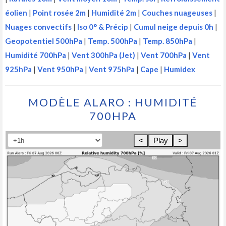
éolien
|
Point rosée 2m
|
Humidité 2m
|
Couches nuageuses
|
Nuages convectifs
|
Iso 0° & Précip
|
Cumul neige depuis 0h
|
Geopotentiel 500hPa
|
Temp. 500hPa
|
Temp. 850hPa
|
Humidité 700hPa
|
Vent 300hPa (Jet)
|
Vent 700hPa
|
Vent
925hPa
|
Vent 950hPa
|
Vent 975hPa
|
Cape
|
Humidex
MODÈLE ALARO : HUMIDITÉ
700HPA
<
Play
>