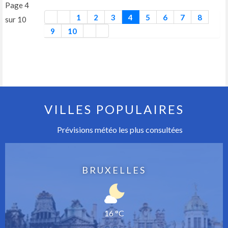
Page 4
1
2
3
4
5
6
7
8
sur 10
9
10
VILLES POPULAIRES
Prévisions météo les plus consultées
BRUXELLES
16 °C