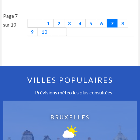
Page 7
1
2
3
4
5
6
7
8
sur 10
9
10
VILLES POPULAIRES
Prévisions météo les plus consultées
BRUXELLES