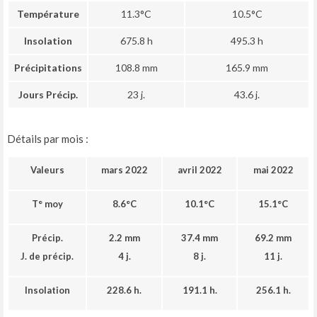
Température
11.3°C
10.5°C
Insolation
675.8 h
495.3 h
Précipitations
108.8 mm
165.9 mm
Jours Précip.
23 j.
43.6 j.
Détails par mois :
Valeurs
mars 2022
avril 2022
mai 2022
T° moy
8.6°C
10.1°C
15.1°C
Précip.
2.2 mm
37.4 mm
69.2 mm
J. de précip.
4 j.
8 j.
11 j.
Insolation
228.6 h.
191.1 h.
256.1 h.