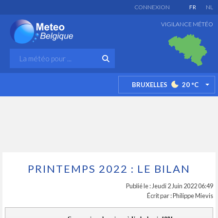
CONNEXION
FR
NL
VIGILANCE MÉTÉO
BRUXELLES
20
°C
TO
PRINTEMPS 2022 : LE BILAN
Publié le : Jeudi 2 Juin 2022 06:49
Écrit par : Philippe Mievis