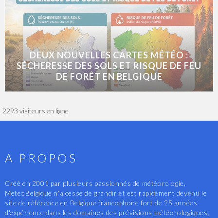
DEUX NOUVELLES CARTES MÉTÉO :
SÉCHERESSE DES SOLS ET RISQUE DE FEU
DE FORÊT EN BELGIQUE
2293 visiteurs en ligne
A PROPOS
Créé en 2001 par plusieurs passionnés de météorologie,
MeteoBelgique n'a cessé de grandir et est rapidement devenu le
site de référence en Belgique francophone fort de 25 années
d'expérience dans les domaines des prévisions météorologiques,