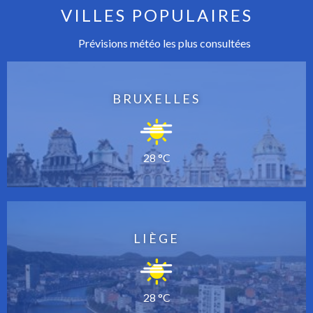
VILLES POPULAIRES
Prévisions météo les plus consultées
BRUXELLES
28 °C
LIÈGE
28 °C