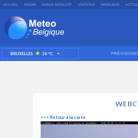
ACCUEIL
RADAR
IMAGE SATELLITE
STATIONS
WEBCAMS
ACTUA
BRUXELLES
26
°C
PRÉVISION
TOGGLE DROPDOWN
WEBC
<<< Retour à la carte