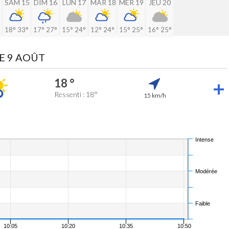
SAM 15
DIM 16
LUN 17
MAR 18
MER 19
JEU 20
18°
33°
17°
27°
15°
24°
12°
24°
15°
25°
16°
25°
E 9 AOÛT
18 °
Ressenti : 18°
15 km/h
Intense
Modérée
Faible
10:05
10:20
10:35
10:50