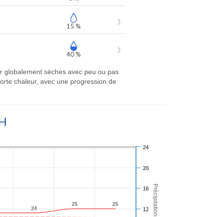
15 %
40 %
ter globalement sèches avec peu ou pas
orte chaleur, avec une progression de
H
24
20
Précipitations (mm)
16
25
25
25
25
24
24
12