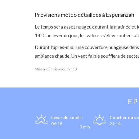
Prévisions météo détaillées à Esperanzah
Le temps sera assez nuageux durant la matinée et 
14°C au lever du jour, les valeurs s’élèveront ensu
Durant l'après-midi, une couverture nuageuse dense
ambiance chaude. Un vent faible soufflera de secte
Mise à jour : le
9 août 9h10
E
Lever du soleil :
Coucher du sol
06:18
21:14
-3 min