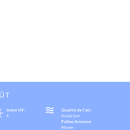
OÛT
Index UV :
Qualité de l'air:
4
Assez bon
Pollen Armoise:
Moyen