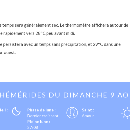
le temps sera généralement sec. Le thermomètre affichera autour de
ite rapidement vers 28°C peu avant midi.
 persistera avec un temps sans précipitation, et 29°C dans une
ur ouest.
PHÉMÉRIDES DU
DIMANCHE 9 A
eil :
Phase de lune :
Saint :
Dernier croissant
Amour
Pleine lune :
27/08