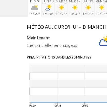
DIM 9
LUN 10
MAR 11
MER 12
JEU 13
VEN 14
14°
29°
17°
28°
13°
26°
13°
31°
17°
35°
19°
36°
MÉTÉO AUJOURD'HUI
– DIMANCH
Maintenant
Ciel partiellement nuageux
PRÉCIPITATIONS DANS LES 90 MINUTES
09:20
09:35
09:50