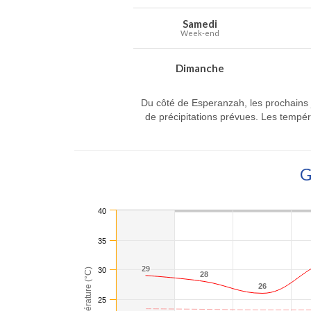
Samedi
Week-end
Dimanche
Du côté de Esperanzah, les prochains 
de précipitations prévues. Les tempé
40
35
29
29
30
Température (°C)
28
28
26
26
25