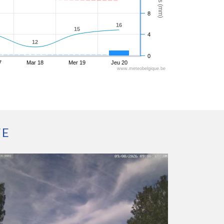
8
16
16
15
15
4
12
12
0
7
Mar 18
Mer 19
Jeu 20
www.meteobelgique.be
FE