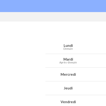
Prévisions météo à Esperanzah pour le
Jour
Météo
Températures
Vent
Préc
Lundi
Demain
Mardi
Après-demain
Mercredi
Jeudi
Vendredi