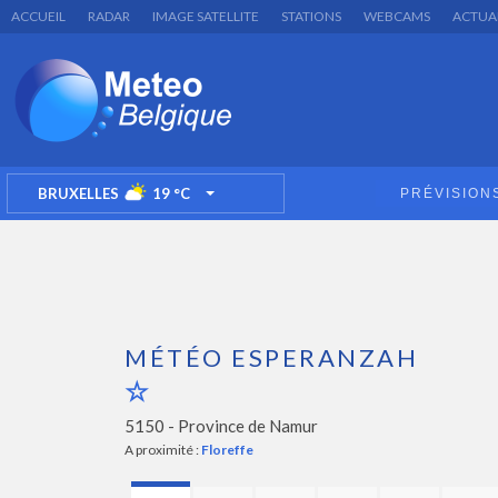
ACCUEIL
RADAR
IMAGE SATELLITE
STATIONS
WEBCAMS
ACTUA
BRUXELLES
19
°C
PRÉVISION
TOGGLE DROPDOWN
MÉTÉO ESPERANZAH
5150 -
Province de Namur
A proximité :
Floreffe