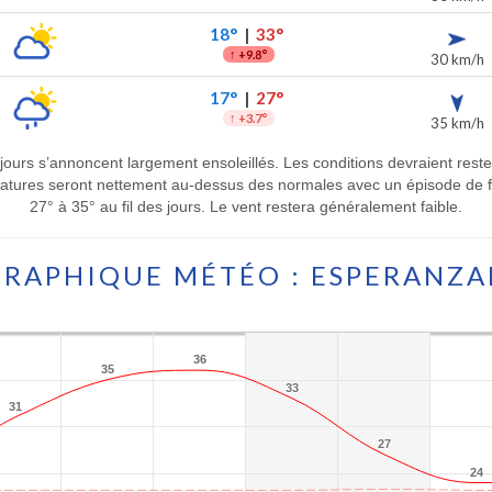
18°
|
33°
↑
+9.8°
30 km/h
17°
|
27°
↑
+3.7°
35 km/h
jours s’annoncent largement ensoleillés. Les conditions devraient res
ratures seront nettement au-dessus des normales avec un épisode de f
27° à 35° au fil des jours. Le vent restera généralement faible.
GRAPHIQUE MÉTÉO : ESPERANZA
36
36
35
35
33
33
31
31
27
27
24
24