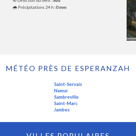
🧭 Direction du vent :
Sud
🌧️ Précipitations 24 h :
0 mm
MÉTÉO PRÈS DE ESPERANZAH
Saint-Servais
Namur
Sambreville
Saint-Marc
Jambes
VILLES POPULAIRES