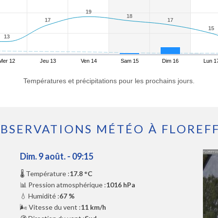
19
19
18
18
17
17
17
17
15
15
13
13
Mer 12
Jeu 13
Ven 14
Sam 15
Dim 16
Lun 1
Températures et précipitations pour les prochains jours.
BSERVATIONS MÉTÉO À FLOREF
Dim. 9 août. - 09:15
🌡️ Température :
17.8 °C
📊 Pression atmosphérique :
1016 hPa
💧 Humidité :
67 %
🌬️ Vitesse du vent :
11 km/h