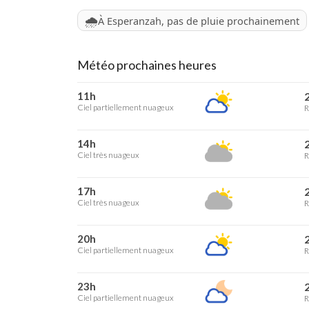
🌧️
À Esperanzah, pas de pluie prochainement
Météo prochaines heures
11h
2
Ciel partiellement nuageux
R
14h
2
Ciel très nuageux
R
17h
2
Ciel très nuageux
R
20h
2
Ciel partiellement nuageux
R
23h
2
Ciel partiellement nuageux
R