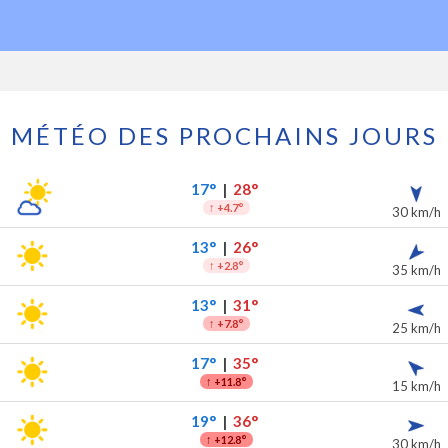
MÉTÉO DES PROCHAINS JOURS
s 7 prochains jours
ipitations
17°
|
28°
↑
+4.7°
30 km/h
13°
|
26°
↑
+2.8°
35 km/h
13°
|
31°
↑
+7.8°
25 km/h
17°
|
35°
↑
+11.8°
15 km/h
19°
|
36°
↑
+12.8°
30 km/h