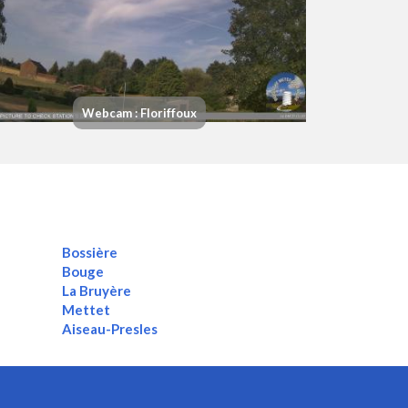
Webcam : Floriffoux
Bossière
Bouge
La Bruyère
Mettet
Aiseau-Presles