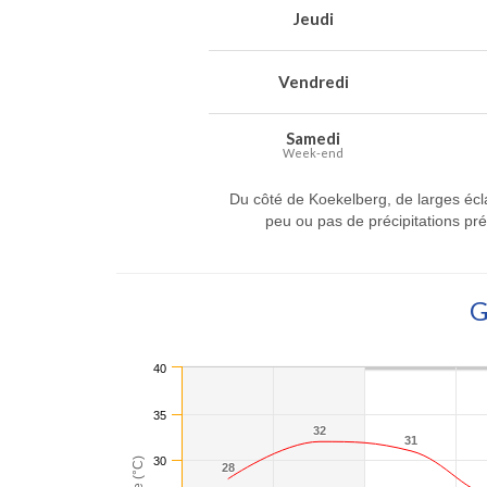
Jeudi
Vendredi
Samedi
Week-end
Du côté de Koekelberg, de larges écla
peu ou pas de précipitations pr
40
35
32
32
31
31
30
28
28