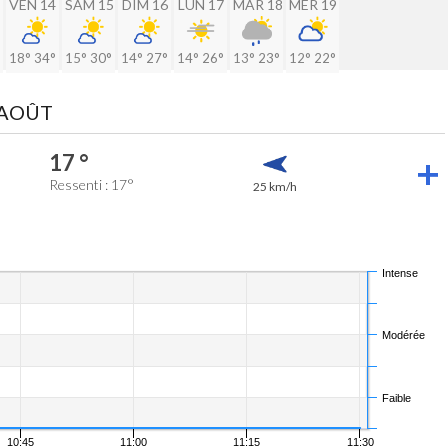
VEN 14
SAM 15
DIM 16
LUN 17
MAR 18
MER 19
18°
34°
15°
30°
14°
27°
14°
26°
13°
23°
12°
22°
 AOÛT
17 °
Ressenti : 17°
25 km/h
Intense
Modérée
Faible
10:45
11:00
11:15
11:30