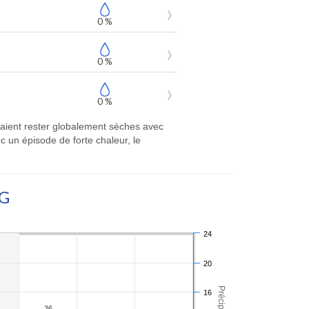
0 %
0 %
0 %
vraient rester globalement sèches avec
 un épisode de forte chaleur, le
G
24
20
16
26
26