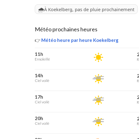
🌧️
À Koekelberg, pas de pluie prochainement
Météo prochaines heures
👉
Météo heure par heure Koekelberg
11h
2
Ensoleillé
R
14h
2
Ciel voilé
R
17h
2
Ciel voilé
R
20h
2
Ciel voilé
R