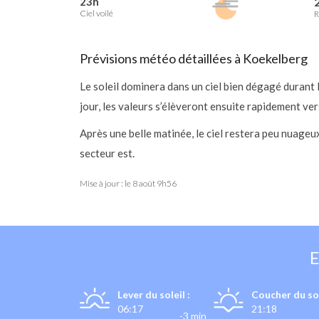
23h
2
Ciel voilé
R
Prévisions météo détaillées à Koekelberg
Le soleil dominera dans un ciel bien dégagé durant
jour, les valeurs s’élèveront ensuite rapidement ve
Après une belle matinée, le ciel restera peu nuage
secteur est.
Mise à jour : le
8 août 9h56
Lever du soleil :
Coucher du sol
06:17
21:18
-3 min