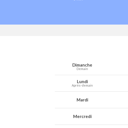
Prévisions météo à Koekelberg pour le
Jour
Météo
Températures
Vent
Préc
Dimanche
Demain
Lundi
Après-demain
Mardi
Mercredi