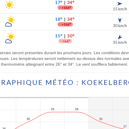
17°
|
34°
↑
+10.4°
15 km/h
18°
|
34°
↑
+10.4°
30 km/h
15°
|
30°
↑
+6.6°
35 km/h
ircies seront présentes durant les prochains jours. Les conditions de
évues. Les températures seront nettement au-dessus des normales avec
thermomètre atteignant entre 26° et 34°. Le vent soufflera faiblement.
GRAPHIQUE MÉTÉO : KOEKELBER
34
34
34
34
30
30
30
30
27
27
26
26