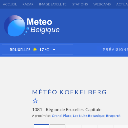
ACCUEIL
RADAR
IMAGE SATELLITE
STATIONS
WEBCAMS
ACTUA
BRUXELLES
17
°C
PRÉVISION
TOGGLE DROPDOWN
MÉTÉO KOEKELBERG
1081 -
Région de Bruxelles-Capitale
A proximité :
Grand-Place
,
Les Nuits Botanique
,
Bruparck