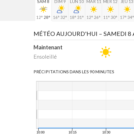
SAM 8
DIM 9
LUN 10
MAR 11
MER 12
JEU 13
12°
28°
16°
32°
18°
31°
12°
26°
11°
30°
17°
34°
MÉTÉO AUJOURD'HUI
– SAMEDI 8
Maintenant
Ensoleillé
PRÉCIPITATIONS DANS LES 90 MINUTES
10:00
10:15
10:30