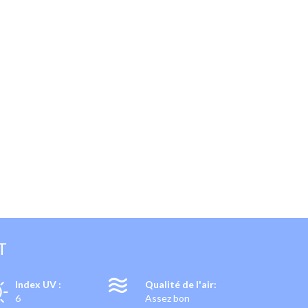
T
Index UV :
Qualité de l'air:
6
Assez bon