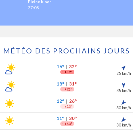
Pleine lune :
27/08
MÉTÉO DES PROCHAINS JOURS
s 7 prochains jours
ipitations
16°
|
32°
↑
+8.2°
25 km/h
18°
|
31°
↑
+7.1°
35 km/h
12°
|
26°
↑
+2.3°
30 km/h
11°
|
30°
↑
+6.3°
30 km/h