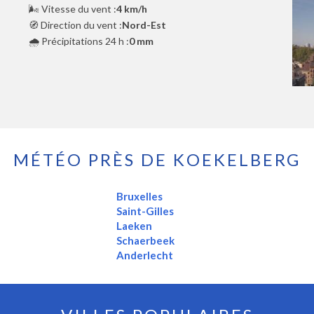
🌬️ Vitesse du vent :
4 km/h
🧭 Direction du vent :
Nord-Est
🌧️ Précipitations 24 h :
0 mm
MÉTÉO PRÈS DE KOEKELBERG
Bruxelles
Saint-Gilles
Laeken
Schaerbeek
Anderlecht