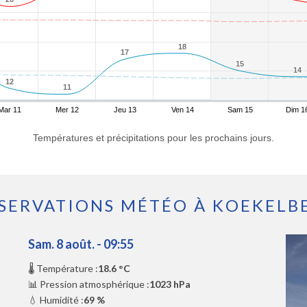
18
18
17
17
15
15
14
14
12
12
11
11
Mar 11
Mer 12
Jeu 13
Ven 14
Sam 15
Dim 1
Températures et précipitations pour les prochains jours.
SERVATIONS MÉTÉO À KOEKELB
Sam. 8 août. - 09:55
🌡️ Température :
18.6 °C
📊 Pression atmosphérique :
1023 hPa
💧 Humidité :
69 %