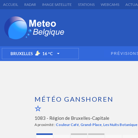
ACCUEIL
RADAR
IMAGE SATELLITE
STATIONS
WEBCAMS
ACTUA
BRUXELLES
16
°C
PRÉVISION
TOGGLE DROPDOWN
MÉTÉO GANSHOREN
1083 -
Région de Bruxelles-Capitale
A proximité :
Couleur Café
,
Grand-Place
,
Les Nuits Botanique