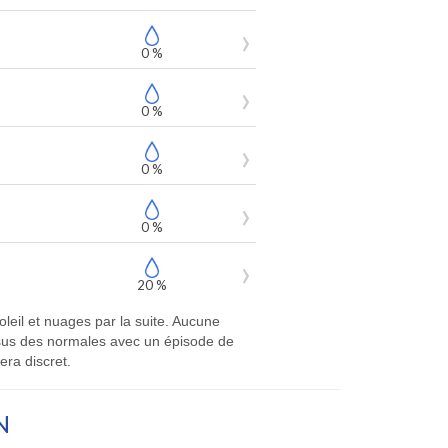
0 %
0 %
0 %
0 %
20 %
leil et nuages par la suite. Aucune
essus des normales avec un épisode de
era discret.
N