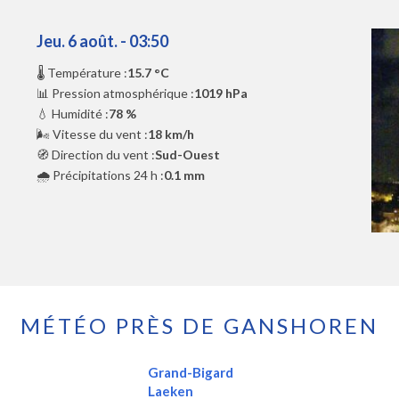
Jeu. 6 août. - 03:50
🌡️ Température :
15.7 °C
📊 Pression atmosphérique :
1019 hPa
💧 Humidité :
78 %
🌬️ Vitesse du vent :
18 km/h
🧭 Direction du vent :
Sud-Ouest
🌧️ Précipitations 24 h :
0.1 mm
MÉTÉO PRÈS DE GANSHOREN
Grand-Bigard
Laeken