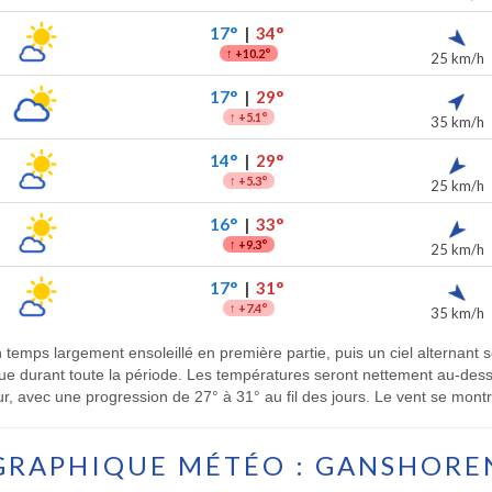
17°
|
34°
↑
+10.2°
25 km/h
17°
|
29°
↑
+5.1°
35 km/h
14°
|
29°
↑
+5.3°
25 km/h
16°
|
33°
↑
+9.3°
25 km/h
17°
|
31°
↑
+7.4°
35 km/h
emps largement ensoleillé en première partie, puis un ciel alternant so
tendue durant toute la période. Les températures seront nettement au-d
ur, avec une progression de 27° à 31° au fil des jours. Le vent se montr
GRAPHIQUE MÉTÉO : GANSHORE