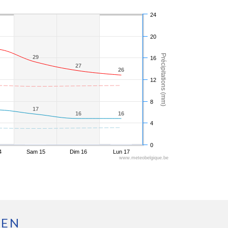
24
20
Précipitations (mm)
29
29
16
27
27
26
26
12
8
17
17
16
16
16
16
4
0
4
Sam 15
Dim 16
Lun 17
www.meteobelgique.be
REN