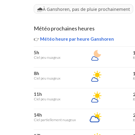
🌧️
À Ganshoren, pas de pluie prochainement
Météo prochaines heures
👉
Météo heure par heure Ganshoren
5h
1
Ciel peu nuageux
R
8h
1
Ciel peu nuageux
R
11h
2
Ciel peu nuageux
R
14h
2
Ciel partiellement nuageux
R