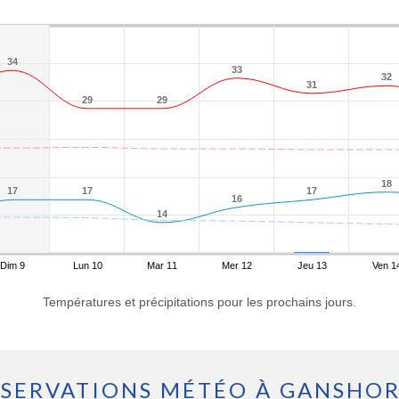
34
34
33
33
32
32
31
31
29
29
29
29
18
18
17
17
17
17
17
17
16
16
14
14
Dim 9
Lun 10
Mar 11
Mer 12
Jeu 13
Ven 1
Températures et précipitations pour les prochains jours.
SERVATIONS MÉTÉO À GANSHO