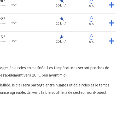
4 °
essenti : 25 °
30 km/h
0 %
2 °
essenti : 25 °
25 km/h
0 %
5 °
essenti : 15 °
20 km/h
0 %
arges éclaircies en matinée. Les températures seront proches de
ite rapidement vers 20°C peu avant midi.
eillée, le ciel sera partagé entre nuages et éclaircies et le temps
ance agréable. Un vent faible soufflera de secteur nord-ouest.