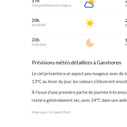
17h
2
Ciel partiellement nuageux
R
20h
2
Ensoleillé
R
23h
1
Nuit claire
R
Prévisions météo détaillées à Ganshoren
Le ciel présentera un aspect peu nuageux avec de l
13°C au lever du jour, les valeurs s’élèveront ensu
À l’issue d’une première partie de journée très ensol
restera généralement sec, avec 24°C dans une ambi
Mise à jour : le
6 août 3h40