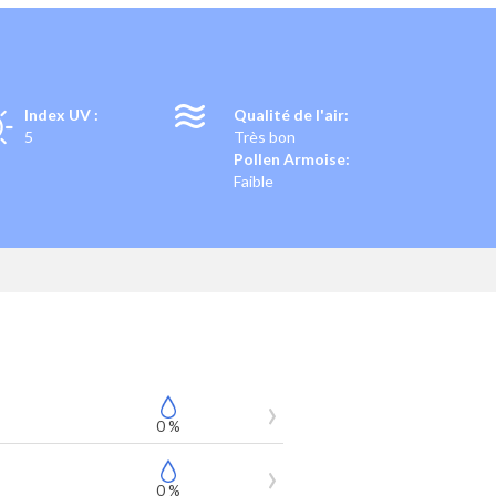
T
Index UV :
Qualité de l'air:
5
Très bon
Pollen Armoise:
Faible
0 %
0 %