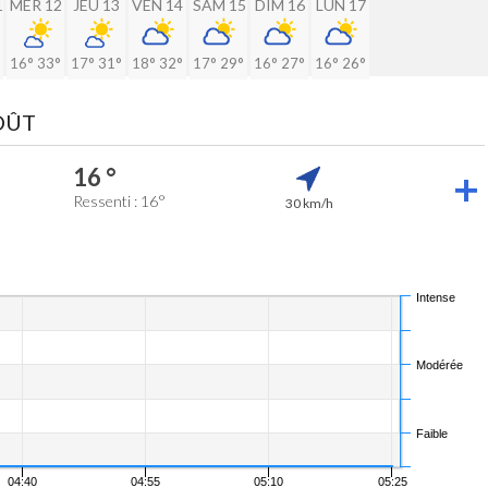
1
MER 12
JEU 13
VEN 14
SAM 15
DIM 16
LUN 17
16°
33°
17°
31°
18°
32°
17°
29°
16°
27°
16°
26°
AOÛT
16 °
Ressenti : 16°
30 km/h
Intense
Modérée
Faible
04:40
04:55
05:10
05:25