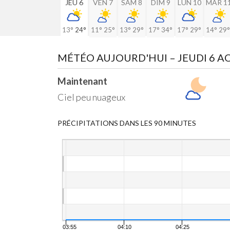
JEU 6
VEN 7
SAM 8
DIM 9
LUN 10
MAR 1
13°
24°
11°
25°
13°
29°
17°
34°
17°
29°
14°
29°
MÉTÉO AUJOURD'HUI
– JEUDI 6 
Maintenant
Ciel peu nuageux
PRÉCIPITATIONS DANS LES 90 MINUTES
03:55
04:10
04:25