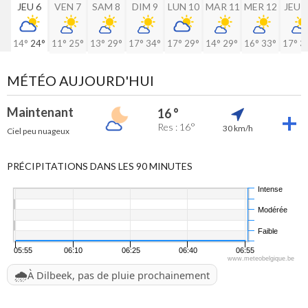
JEU 6
VEN 7
SAM 8
DIM 9
LUN 10
MAR 11
MER 12
JEU 
14°
24°
11°
25°
13°
29°
17°
34°
17°
29°
14°
29°
16°
33°
17°
3
MÉTÉO AUJOURD'HUI
Maintenant
16 °
Res : 16°
30 km/h
Ciel peu nuageux
PRÉCIPITATIONS DANS LES 90 MINUTES
Intense
Modérée
Faible
05:55
06:10
06:25
06:40
06:55
www.meteobelgique.be
🌧️
À Dilbeek, pas de pluie prochainement