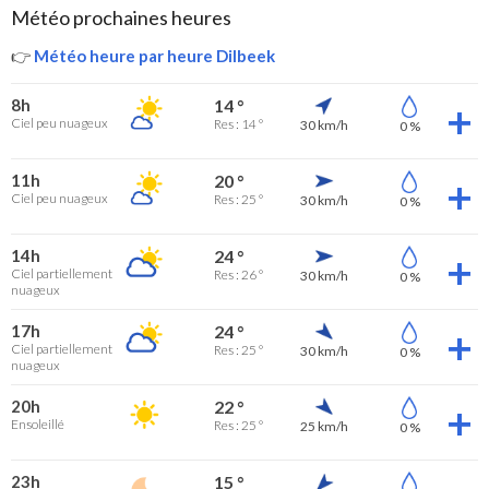
Météo prochaines heures
👉
Météo heure par heure Dilbeek
8h
14 °
Ciel peu nuageux
Res : 14 °
30 km/h
0 %
11h
20 °
Ciel peu nuageux
Res : 25 °
30 km/h
0 %
14h
24 °
Ciel partiellement
Res : 26 °
30 km/h
0 %
nuageux
17h
24 °
Ciel partiellement
Res : 25 °
30 km/h
0 %
nuageux
20h
22 °
Ensoleillé
Res : 25 °
25 km/h
0 %
23h
15 °