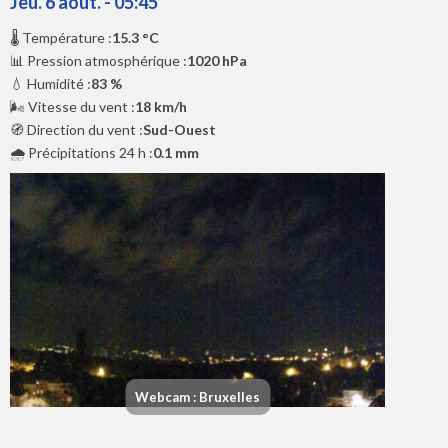
Jeu. 6 août. - 05:45
🌡️ Température :
15.3 °C
📊 Pression atmosphérique :
1020 hPa
💧 Humidité :
83 %
🌬️ Vitesse du vent :
18 km/h
🧭 Direction du vent :
Sud-Ouest
🌧️ Précipitations 24 h :
0.1 mm
Webcam : Bruxelles