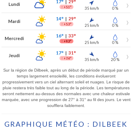
17°
|
29°
Lundi
↑
+5.1°
35 km/h
0 %
14°
|
29°
Mardi
↑
+5.3°
25 km/h
0 %
16°
|
33°
Mercredi
↑
+9.3°
25 km/h
0 %
17°
|
31°
Jeudi
↑
+7.4°
35 km/h
20 %
Sur la région de Dilbeek, après un début de période marqué par un
temps largement ensoleillé, les conditions évolueront
progressivement vers un ciel alternant soleil et nuages. Le risque de
pluie restera très faible tout au long de la période. Les températures
seront nettement au-dessus des normales avec une chaleur estivale
marquée, avec une progression de 27° à 31° au fil des jours. Le vent
soufflera faiblement.
GRAPHIQUE MÉTÉO : DILBEEK