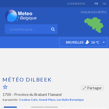
CONNEXION
FR
NL
VIGILANCE MÉTÉO
BRUXELLES
16
°C
TO
MÉTÉO DILBEEK
🔗 Partager
1700 -
Province du Brabant Flamand
A proximité :
Couleur Café
,
Grand-Place
,
Les Nuits Botanique