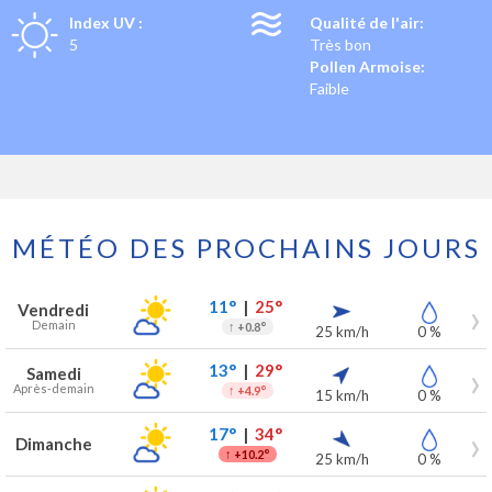
Index UV :
Qualité de l'air:
5
Très bon
Pollen Armoise:
Faible
MÉTÉO DES PROCHAINS JOURS
Prévisions météo à Dilbeek pour les 7 prochains jours
Jour
Météo
Températures
Vent
Précipitations
11°
|
25°
Vendredi
Demain
↑
+0.8°
25 km/h
0 %
13°
|
29°
Samedi
Après-demain
↑
+4.9°
15 km/h
0 %
17°
|
34°
Dimanche
↑
+10.2°
25 km/h
0 %