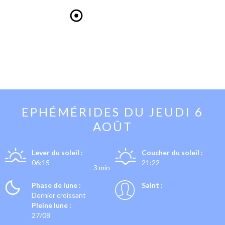
EPHÉMÉRIDES DU
JEUDI 6
AOÛT
Lever du soleil :
Coucher du soleil :
06:15
21:22
-3 min
Phase de lune :
Saint :
Dernier croissant
Pleine lune :
27/08