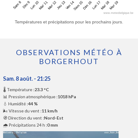
Sam 8
Mar 11
Ven 14
Lun 17
Lun 10
Jeu 13
Dim 16
Mer 19
Dim 9
Mer 12
Sam 15
Mar 18
www.meteobelgique.be
Températures et précipitations pour les prochains jours.
OBSERVATIONS MÉTÉO À
BORGERHOUT
Sam. 8 août. - 21:25
🌡️ Température :
23.3 °C
📊 Pression atmosphérique :
1018 hPa
💧 Humidité :
44 %
🌬️ Vitesse du vent :
11 km/h
🧭 Direction du vent :
Nord-Est
🌧️ Précipitations 24 h :
0 mm