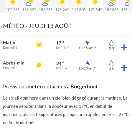
10°
28°
16°
32°
18°
28°
12°
26°
11°
30°
17°
34°
18°
33°
15°
3
MÉTÉO -
JEUDI 13 AOÛT
Matin
17 °
Ensoleillé
Res : 17 °
10-15 km/h
0 %
Après-midi
34 °
Ensoleillé
Res : 34 °
10-20 km/h
0 %
Prévisions météo détaillées à Borgerhout
Le soleil dominera dans un ciel bien dégagé durant la matinée. La
journée débutera dans la douceur avec 17°C en début de
matinée, puis les températures grimperont rapidement vers 27°C
en fin de matinée.