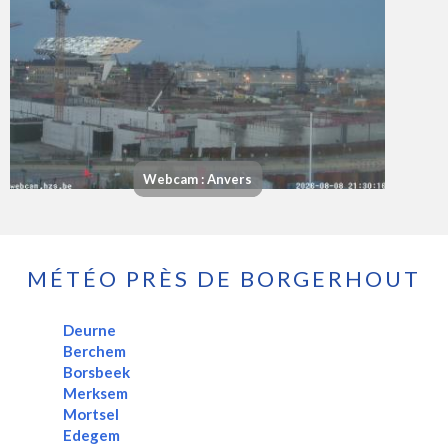
Webcam : Anvers
MÉTÉO PRÈS DE BORGERHOUT
Deurne
Berchem
Borsbeek
Merksem
Mortsel
Edegem