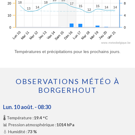
20
20
20
20
18
18
18
18
20
8
17
17
15
15
15
15
14
14
14
14
14
14
13
13
12
12
10
4
0
0
Lun 10
Jeu 13
Dim 16
Mer 19
Mer 12
Sam 15
Mar 18
Ven 21
Mar 11
Ven 14
Lun 17
Jeu 20
www.meteobelgique.be
Températures et précipitations pour les prochains jours.
OBSERVATIONS MÉTÉO À
BORGERHOUT
Lun. 10 août. - 08:30
🌡️ Température :
19.4 °C
📊 Pression atmosphérique :
1014 hPa
💧 Humidité :
73 %