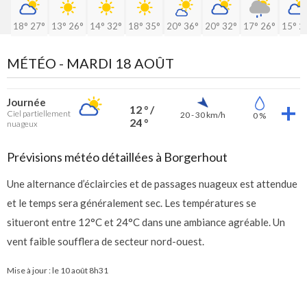
18°
27°
13°
26°
14°
32°
18°
35°
20°
36°
20°
32°
17°
26°
15°
2
MÉTÉO -
MARDI 18 AOÛT
Journée
12 ° /
Ciel partiellement
20 - 30 km/h
0 %
24 °
nuageux
Prévisions météo détaillées à Borgerhout
Une alternance d’éclaircies et de passages nuageux est attendue
et le temps sera généralement sec. Les températures se
situeront entre 12°C et 24°C dans une ambiance agréable. Un
vent faible soufflera de secteur nord-ouest.
Mise à jour : le
10 août 8h31