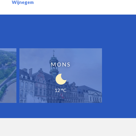
Wijnegem
MONS
12 °C