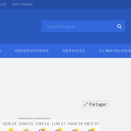
LITÉ
INFO TRAFIC
S
OBSERVATIONS
SERVICES
CLIMATOLOGI
🔗 Partager
VEN 14
SAM 15
DIM 16
LUN 17
MAR 18
MER 19