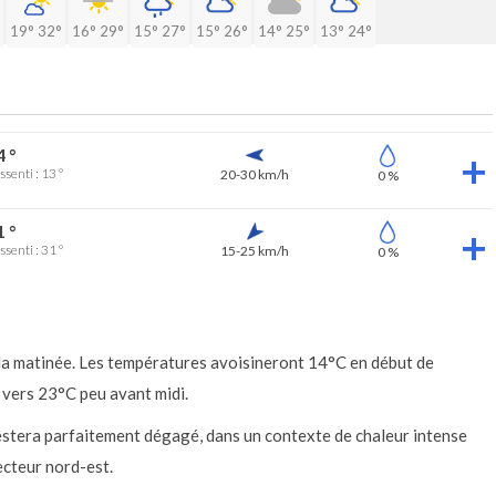
19°
32°
16°
29°
15°
27°
15°
26°
14°
25°
13°
24°
4 °
ssenti : 13 °
20-30 km/h
0 %
1 °
ssenti : 31 °
15-25 km/h
0 %
 la matinée. Les températures avoisineront 14°C en début de
 vers 23°C peu avant midi.
 restera parfaitement dégagé, dans un contexte de chaleur intense
ecteur nord-est.