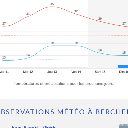
35
35
32
32
31
31
29
29
27
27
27
27
19
19
19
19
16
16
15
15
14
14
13
13
Mar 11
Mer 12
Jeu 13
Ven 14
Sam 15
Dim 1
Températures et précipitations pour les prochains jours.
BSERVATIONS MÉTÉO À BERCH
Sam. 8 août. - 05:55