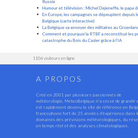
Russie
Humour et télévision : Michel Dejeneffe, le papa 
En Europe, les campagnes se dépeuplent depuis l
Belgique (carte interactive)
La Belgique va envoyer des militaires au Groenlan
Comment et pourquoi la RTBF a reconstitué les p
catastrophe du Bois du Cazier grâce à l’IA
1106 visiteurs en ligne
A PROPOS
Créé en 2001 par plusieurs passionnés de
météorologie, MeteoBelgique n'a cessé de grandir 
est rapidement devenu le site de référence en Belg
francophone fort de 25 années d'expérience dans 
domaines des prévisions météorologiques, du rés
en temps réel et des analyses climatologiques.