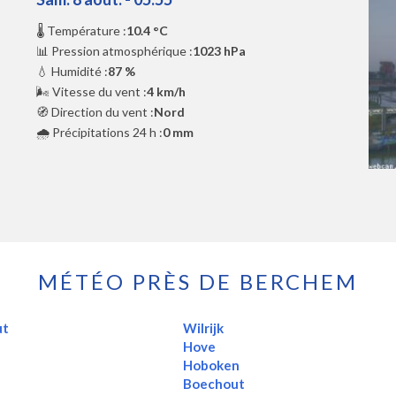
🌡️ Température :
10.4 °C
📊 Pression atmosphérique :
1023 hPa
💧 Humidité :
87 %
🌬️ Vitesse du vent :
4 km/h
🧭 Direction du vent :
Nord
🌧️ Précipitations 24 h :
0 mm
MÉTÉO PRÈS DE BERCHEM
ut
Wilrijk
Hove
Hoboken
Boechout