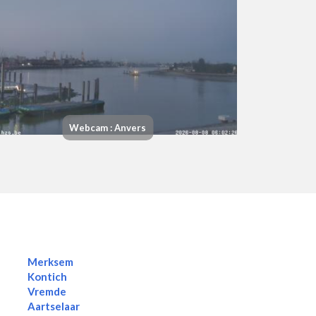
Webcam : Anvers
Merksem
Kontich
Vremde
Aartselaar