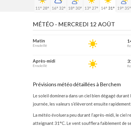
11°
28°
16°
32°
18°
30°
13°
27°
14°
31°
19°
35°
MÉTÉO -
MERCREDI 12 AOÛT
Matin
1
Ensoleillé
Re
Après-midi
3
Ensoleillé
Re
Prévisions météo détaillées à Berchem
Le soleil dominera dans un ciel bien dégagé durant
journée, les valeurs s’élèveront ensuite rapidement
La météo évoluera peu durant l’après-midi, le ciel
atteignant 31°C. Le vent soufflera faiblement de s