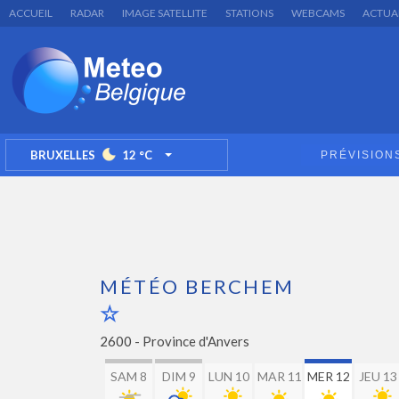
ACCUEIL
RADAR
IMAGE SATELLITE
STATIONS
WEBCAMS
ACTUA
BRUXELLES
12
°C
PRÉVISION
TOGGLE DROPDOWN
MÉTÉO BERCHEM
2600 -
Province d'Anvers
SAM 8
DIM 9
LUN 10
MAR 11
MER 12
JEU 13