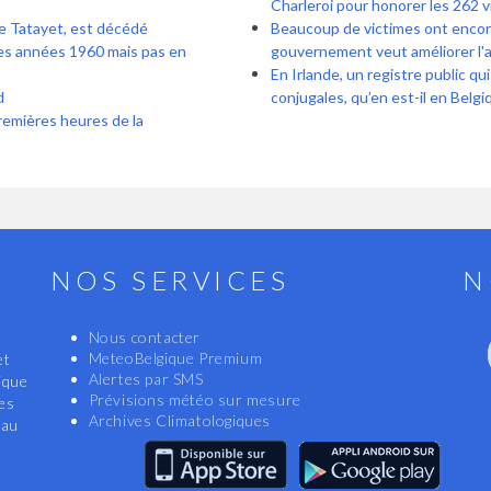
Charleroi pour honorer les 262 v
de Tatayet, est décédé
Beaucoup de victimes ont encore 
es années 1960 mais pas en
gouvernement veut améliorer l'
En Irlande, un registre public qu
d
conjugales, qu’en est-il en Belgi
remières heures de la
NOS SERVICES
N
Nous contacter
MeteoBelgique Premium
et
Alertes par SMS
ique
Prévisions météo sur mesure
les
Archives Climatologiques
eau