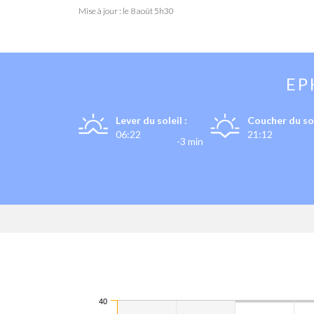
Mise à jour : le
8 août 5h30
EP
Lever du soleil :
Coucher du sol
06:22
21:12
-3 min
40