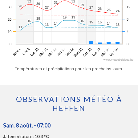
32
32
32
32
31
31
30
30
29
29
28
28
30
12
27
27
27
27
26
26
25
25
24
24
19
19
19
19
18
18
20
8
16
16
16
16
15
15
15
15
14
14
14
14
13
13
13
13
11
11
10
4
0
0
Sam 8
Mar 11
Ven 14
Lun 17
Lun 10
Jeu 13
Dim 16
Mer 19
Dim 9
Mer 12
Sam 15
Mar 18
www.meteobelgique.be
Températures et précipitations pour les prochains jours.
OBSERVATIONS MÉTÉO À
HEFFEN
Sam. 8 août. - 07:00
🌡️ Température :
10.3 °C