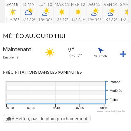
SAM 8
DIM 9
LUN 10
MAR 11
MER 12
JEU 13
VEN 14
SAM 
11°
28°
16°
32°
18°
30°
13°
27°
14°
31°
19°
35°
19°
32°
16°
2
MÉTÉO AUJOURD'HUI
Maintenant
9 °
Res : 7°
20 km/h
Ensoleillé
PRÉCIPITATIONS DANS LES 90 MINUTES
Intense
Modérée
Faible
07:10
07:25
07:40
07:55
08:10
www.meteobelgique.be
🌧️
À Heffen, pas de pluie prochainement