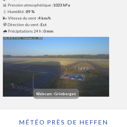
📊 Pression atmosphérique :
1023 hPa
💧 Humidité :
89 %
🌬️ Vitesse du vent :
4 km/h
🧭 Direction du vent :
Est
🌧️ Précipitations 24 h :
0 mm
Webcam : Grimbergen
MÉTÉO PRÈS DE HEFFEN