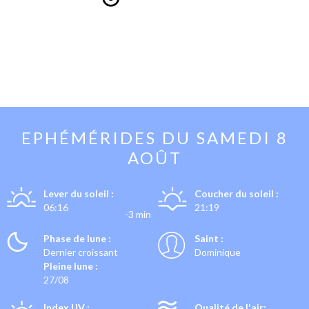
EPHÉMÉRIDES DU
SAMEDI 8
AOÛT
Lever du soleil :
Coucher du soleil :
06:16
21:19
-3 min
Phase de lune :
Saint :
Dernier croissant
Dominique
Pleine lune :
27/08
Index UV :
Qualité de l'air: