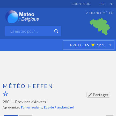
CONNEXION
FR
NL
VIGILANCE MÉTÉO
BRUXELLES
12
°C
TO
MÉTÉO HEFFEN
🔗 Partager
2801 -
Province d'Anvers
A proximité :
Tomorrowland
,
Zoo de Planckendael