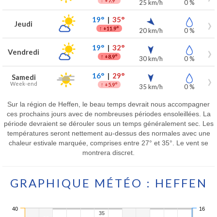
+7.9°
25 km/h
0 %
19°
|
35°
Jeudi
↑
+11.9°
20 km/h
0 %
19°
|
32°
Vendredi
↑
+8.9°
30 km/h
0 %
16°
|
29°
Samedi
Week-end
↑
+5.9°
35 km/h
0 %
Sur la région de Heffen, le beau temps devrait nous accompagner
ces prochains jours avec de nombreuses périodes ensoleillées. La
période devraient se dérouler sous un temps généralement sec. Les
températures seront nettement au-dessus des normales avec une
chaleur estivale marquée, comprises entre 27° et 35°. Le vent se
montrera discret.
GRAPHIQUE MÉTÉO : HEFFEN
40
16
35
35