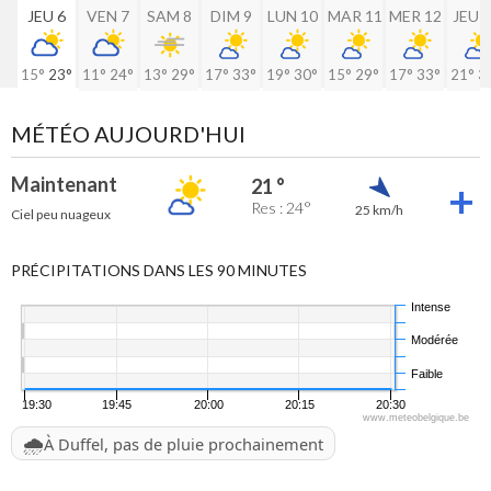
JEU 6
VEN 7
SAM 8
DIM 9
LUN 10
MAR 11
MER 12
JEU 
15°
23°
11°
24°
13°
29°
17°
33°
19°
30°
15°
29°
17°
33°
21°
3
MÉTÉO AUJOURD'HUI
Maintenant
21 °
Res : 24°
25 km/h
Ciel peu nuageux
PRÉCIPITATIONS DANS LES 90 MINUTES
Intense
Modérée
Faible
19:30
19:45
20:00
20:15
20:30
www.meteobelgique.be
🌧️
À Duffel, pas de pluie prochainement