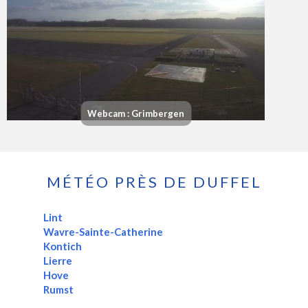
Webcam : Grimbergen
MÉTÉO PRÈS DE DUFFEL
Lint
Wavre-Sainte-Catherine
Kontich
Lierre
Hove
Rumst