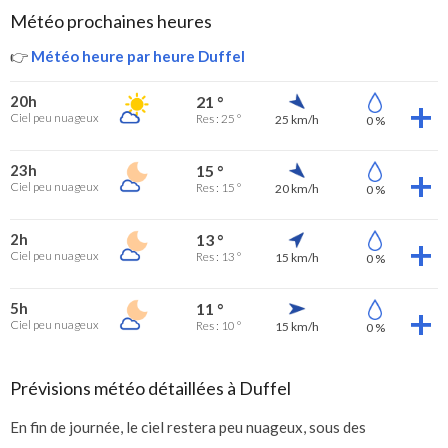
Météo prochaines heures
👉
Météo heure par heure Duffel
20h
21 °
Ciel peu nuageux
Res : 25 °
25 km/h
0 %
23h
15 °
Ciel peu nuageux
Res : 15 °
20 km/h
0 %
2h
13 °
Ciel peu nuageux
Res : 13 °
15 km/h
0 %
5h
11 °
Ciel peu nuageux
Res : 10 °
15 km/h
0 %
Prévisions météo détaillées à Duffel
En fin de journée, le ciel restera peu nuageux, sous des