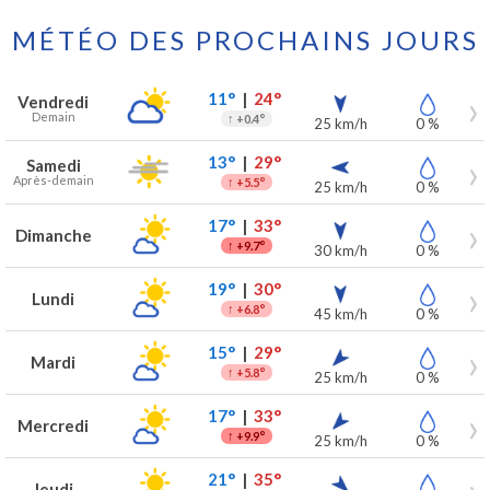
MÉTÉO DES PROCHAINS JOURS
Prévisions météo à Duffel pour les 7 prochains jours
Jour
Météo
Températures
Vent
Précipitations
11°
|
24°
Vendredi
Demain
↑
+0.4°
25 km/h
0 %
13°
|
29°
Samedi
Après-demain
↑
+5.5°
25 km/h
0 %
17°
|
33°
Dimanche
↑
+9.7°
30 km/h
0 %
19°
|
30°
Lundi
↑
+6.8°
45 km/h
0 %
15°
|
29°
Mardi
↑
+5.8°
25 km/h
0 %
17°
|
33°
Mercredi
↑
+9.9°
25 km/h
0 %
21°
|
35°
Jeudi