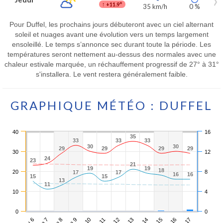
↑
+11.9°
35 km/h
0 %
Pour Duffel, les prochains jours débuteront avec un ciel alternant
soleil et nuages avant une évolution vers un temps largement
ensoleillé. Le temps s’annonce sec durant toute la période. Les
températures seront nettement au-dessus des normales avec une
chaleur estivale marquée, un réchauffement progressif de 27° à 31°
s'installera. Le vent restera généralement faible.
GRAPHIQUE MÉTÉO : DUFFEL
40
16
35
35
33
33
33
33
33
33
30
30
30
30
29
29
29
29
29
29
29
29
30
12
24
24
23
23
21
21
19
19
19
19
18
18
20
8
17
17
17
17
16
16
16
16
15
15
15
15
13
13
11
11
10
4
0
0