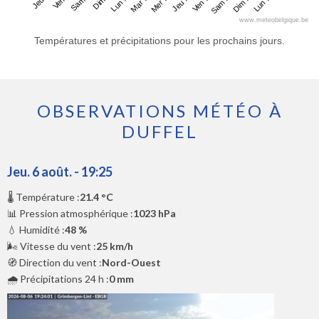
Jeu 6
Dim 9
Mer 12
Sam 15
Sam 8
Mar 11
Ven 14
Lun 17
Ven 7
Lun 10
Jeu 13
Dim 16
www.meteobelgique.be
Températures et précipitations pour les prochains jours.
OBSERVATIONS MÉTÉO À
DUFFEL
Jeu. 6 août. - 19:25
🌡️ Température :
21.4 °C
📊 Pression atmosphérique :
1023 hPa
💧 Humidité :
48 %
🌬️ Vitesse du vent :
25 km/h
🧭 Direction du vent :
Nord-Ouest
🌧️ Précipitations 24 h :
0 mm