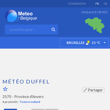
CONNEXION
FR
NL
VIGILANCE MÉTÉO
BRUXELLES
21
°C
TO
MÉTÉO DUFFEL
🔗 Partager
2570 -
Province d'Anvers
A proximité :
Tomorrowland