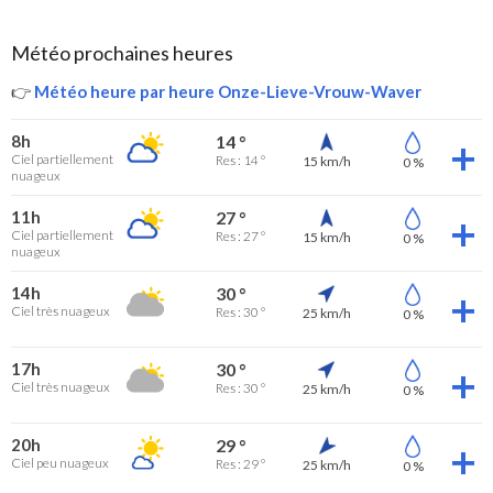
Météo prochaines heures
👉
Météo heure par heure Onze-Lieve-Vrouw-Waver
8h
14 °
Ciel partiellement
Res : 14 °
15 km/h
0 %
nuageux
11h
27 °
Ciel partiellement
Res : 27 °
15 km/h
0 %
nuageux
14h
30 °
Ciel très nuageux
Res : 30 °
25 km/h
0 %
17h
30 °
Ciel très nuageux
Res : 30 °
25 km/h
0 %
20h
29 °
Ciel peu nuageux
Res : 29 °
25 km/h
0 %