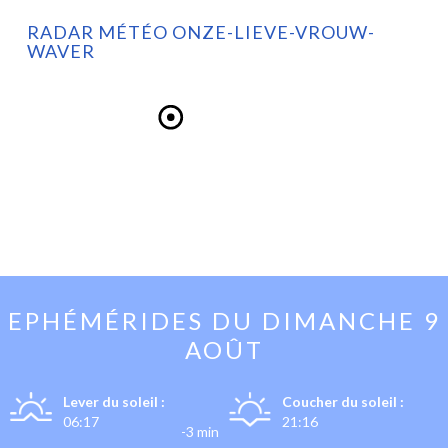
RADAR MÉTÉO ONZE-LIEVE-VROUW-
WAVER
EPHÉMÉRIDES DU
DIMANCHE 9
AOÛT
Lever du soleil :
Coucher du soleil :
06:17
21:16
-3 min