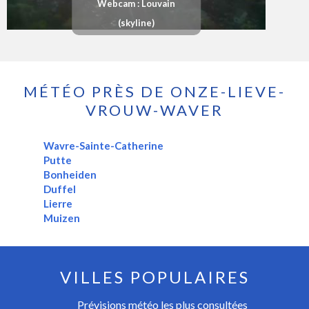
Webcam : Louvain
(skyline)
MÉTÉO PRÈS DE ONZE-LIEVE-
VROUW-WAVER
Wavre-Sainte-Catherine
Putte
Bonheiden
Duffel
Lierre
Muizen
VILLES POPULAIRES
Prévisions météo les plus consultées