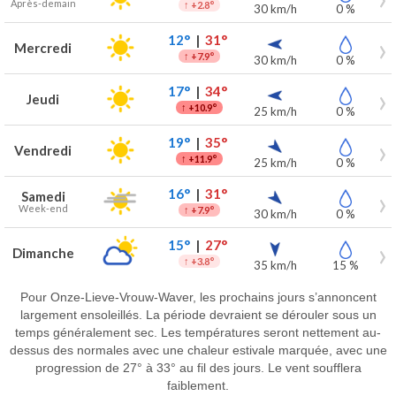
Après-demain
↑
+2.8°
30 km/h
0 %
12°
|
31°
Mercredi
↑
+7.9°
30 km/h
0 %
17°
|
34°
Jeudi
↑
+10.9°
25 km/h
0 %
19°
|
35°
Vendredi
↑
+11.9°
25 km/h
0 %
16°
|
31°
Samedi
Week-end
↑
+7.9°
30 km/h
0 %
15°
|
27°
Dimanche
↑
+3.8°
35 km/h
15 %
Pour Onze-Lieve-Vrouw-Waver, les prochains jours s’annoncent
largement ensoleillés. La période devraient se dérouler sous un
temps généralement sec. Les températures seront nettement au-
dessus des normales avec une chaleur estivale marquée, avec une
progression de 27° à 33° au fil des jours. Le vent soufflera
faiblement.