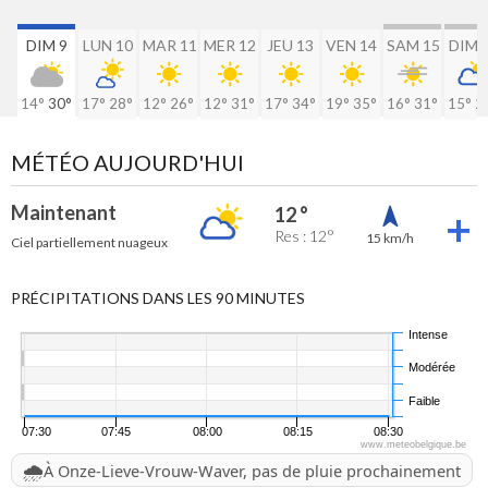
DIM 9
LUN 10
MAR 11
MER 12
JEU 13
VEN 14
SAM 15
DIM 
14°
30°
17°
28°
12°
26°
12°
31°
17°
34°
19°
35°
16°
31°
15°
2
MÉTÉO AUJOURD'HUI
Maintenant
12 °
Res : 12°
15 km/h
Ciel partiellement nuageux
PRÉCIPITATIONS DANS LES 90 MINUTES
Intense
Modérée
Faible
07:30
07:45
08:00
08:15
08:30
www.meteobelgique.be
🌧️
À Onze-Lieve-Vrouw-Waver, pas de pluie prochainement