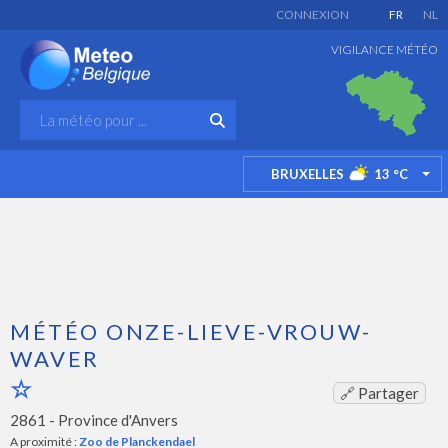
CONNEXION
FR
NL
VIGILANCE MÉTÉO
BRUXELLES
13
°C
TO
MÉTÉO ONZE-LIEVE-VROUW-
WAVER
🔗 Partager
2861 -
Province d'Anvers
A proximité :
Zoo de Planckendael