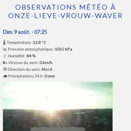
OBSERVATIONS MÉTÉO À
ONZE-LIEVE-VROUW-WAVER
Dim. 9 août. - 07:25
🌡️ Température :
12.8 °C
📊 Pression atmosphérique :
1015 hPa
💧 Humidité :
84 %
🌬️ Vitesse du vent :
0 km/h
🧭 Direction du vent :
Nord
🌧️ Précipitations 24 h :
0 mm