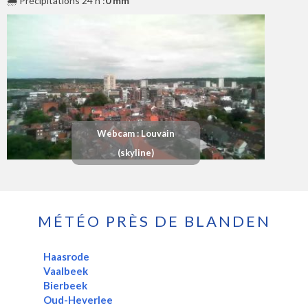
🌧️ Précipitations 24 h :
0 mm
Webcam : Louvain
(skyline)
MÉTÉO PRÈS DE BLANDEN
Haasrode
Vaalbeek
Bierbeek
Oud-Heverlee