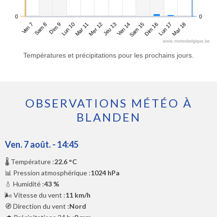
0
0
Ven 7
Lun 10
Jeu 13
Dim 16
Dim 9
Mer 12
Sam 15
Mar 18
Sam 8
Mar 11
Ven 14
Lun 17
www.meteobelgique.be
Températures et précipitations pour les prochains jours.
OBSERVATIONS MÉTÉO À
BLANDEN
Ven. 7 août. - 14:45
🌡️ Température :
22.6 °C
📊 Pression atmosphérique :
1024 hPa
💧 Humidité :
43 %
🌬️ Vitesse du vent :
11 km/h
🧭 Direction du vent :
Nord