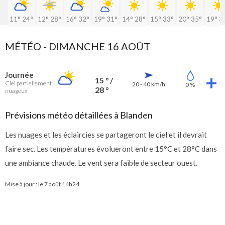
11°
24°
12°
28°
16°
32°
19°
31°
14°
28°
15°
33°
20°
35°
19°
3
MÉTÉO -
DIMANCHE 16 AOÛT
Journée
15 ° /
Ciel partiellement
20 - 40 km/h
0 %
28 °
nuageux
Prévisions météo détaillées à Blanden
Les nuages et les éclaircies se partageront le ciel et il devrait
faire sec. Les températures évolueront entre 15°C et 28°C dans
une ambiance chaude. Le vent sera faible de secteur ouest.
Mise à jour : le
7 août 14h24