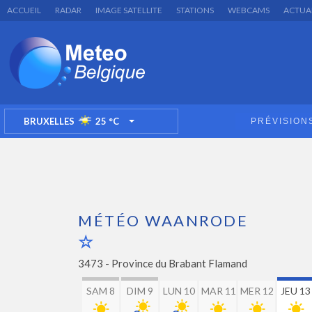
ACCUEIL
RADAR
IMAGE SATELLITE
STATIONS
WEBCAMS
ACTUA
BRUXELLES
25
°C
PRÉVISION
TOGGLE DROPDOWN
MÉTÉO WAANRODE
3473 -
Province du Brabant Flamand
SAM 8
DIM 9
LUN 10
MAR 11
MER 12
JEU 13