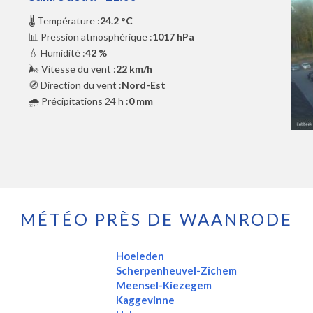
🌡️ Température :
24.2 °C
📊 Pression atmosphérique :
1017 hPa
💧 Humidité :
42 %
🌬️ Vitesse du vent :
22 km/h
🧭 Direction du vent :
Nord-Est
🌧️ Précipitations 24 h :
0 mm
MÉTÉO PRÈS DE WAANRODE
Hoeleden
Scherpenheuvel-Zichem
Meensel-Kiezegem
Kaggevinne