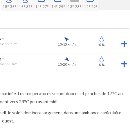
18°
35°
15°
31°
14°
27°
14°
25°
13°
23°
12°
22°
7 °
ssenti : 17 °
10-15 km/h
0 %
4 °
ssenti : 34 °
10-20 km/h
0 %
n matinée. Les températures seront douces et proches de 17°C au
dement vers 28°C peu avant midi.
idi, le soleil dominera largement, dans une ambiance caniculaire
d-ouest.