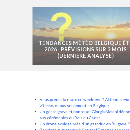
TENDANCES MÉTÉO BELGIQUE ÉT
2026 : PRÉVISIONS SUR 3 MOIS
(DERNIÈRE ANALYSE)
Vous prenez la route ce week-end ? Attendez-vou
vitesse, et pas seulement en Belgique
Un geste grave et honteux : Giorgia Meloni dénonc
aux cérémonies du Bois du Cazier
Un drone explose près d'un gazoduc en Bulgarie, S
Tensions migratoires à Ceuta : l’Espagne commenc