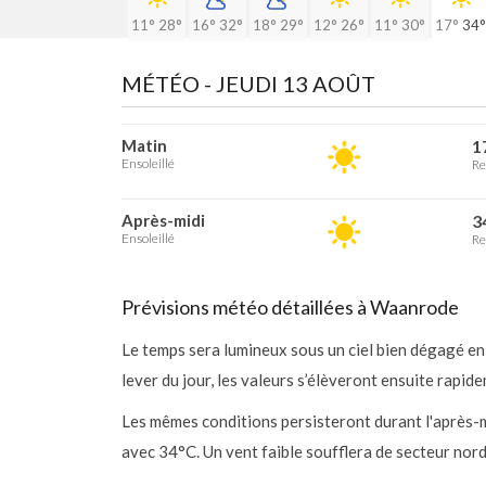
11°
28°
16°
32°
18°
29°
12°
26°
11°
30°
17°
34°
MÉTÉO -
JEUDI 13 AOÛT
Matin
1
Ensoleillé
Re
Après-midi
3
Ensoleillé
Re
Prévisions météo détaillées à Waanrode
Le temps sera lumineux sous un ciel bien dégagé e
lever du jour, les valeurs s’élèveront ensuite rapi
Les mêmes conditions persisteront durant l'après-m
avec 34°C. Un vent faible soufflera de secteur nor