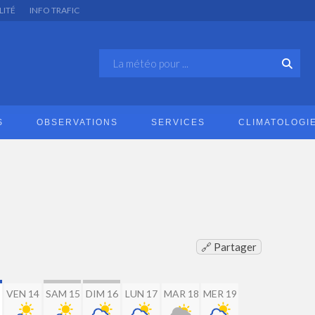
LITÉ
INFO TRAFIC
S
OBSERVATIONS
SERVICES
CLIMATOLOGI
🔗 Partager
VEN 14
SAM 15
DIM 16
LUN 17
MAR 18
MER 19