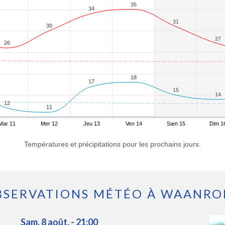
35
35
34
34
31
31
30
30
27
27
26
26
18
18
17
17
15
15
14
14
12
12
11
11
Mar 11
Mer 12
Jeu 13
Ven 14
Sam 15
Dim 1
Températures et précipitations pour les prochains jours.
BSERVATIONS MÉTÉO À WAANRO
Sam. 8 août. - 21:00