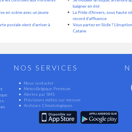
baigner en été
ise en scène avec un jeune
La Pride d'Anvers, sous haute sé
record d'affluence
te postale vient d’arriver à
Vous partez en Sicile ? L’éruption
Catane
NOS SERVICES
N
Nous contacter
MeteoBelgique Premium
et
Alertes par SMS
ique
Prévisions météo sur mesure
les
Archives Climatologiques
eau