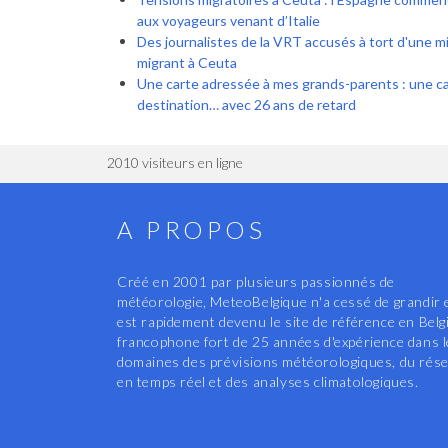
aux voyageurs venant d’Italie
Des journalistes de la VRT accusés à tort d'une m
migrant à Ceuta
Une carte adressée à mes grands-parents : une car
destination… avec 26 ans de retard
2010 visiteurs en ligne
A PROPOS
Créé en 2001 par plusieurs passionnés de
météorologie, MeteoBelgique n'a cessé de grandir 
est rapidement devenu le site de référence en Belg
francophone fort de 25 années d'expérience dans 
domaines des prévisions météorologiques, du rés
en temps réel et des analyses climatologiques.