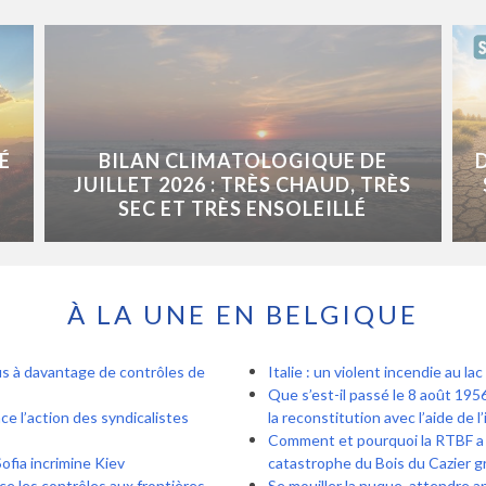
É
BILAN CLIMATOLOGIQUE DE
JUILLET 2026 : TRÈS CHAUD, TRÈS
SEC ET TRÈS ENSOLEILLÉ
À LA UNE EN BELGIQUE
s à davantage de contrôles de
Italie : un violent incendie au 
Que s’est-il passé le 8 août 1956
e l’action des syndicalistes
la reconstitution avec l’aide de l’
Comment et pourquoi la RTBF a r
ofia incrimine Kiev
catastrophe du Bois du Cazier gr
e les contrôles aux frontières
Se mouiller la nuque, attendre a