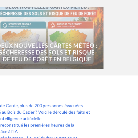
DEUX NOUVELLES CARTES MÉTÉO :
SÉCHERESSE DES SOLS ET RISQUE
DE FEU DE FORÊT EN BELGIQUE
lac de Garde, plus de 200 personnes évacuées
 au Bois du Cazier ? Voici le déroulé des faits et
intelligence artificielle
econstitué les premières heures de la
âce à l’IA
près le repas… Le vrai du faux avant de se