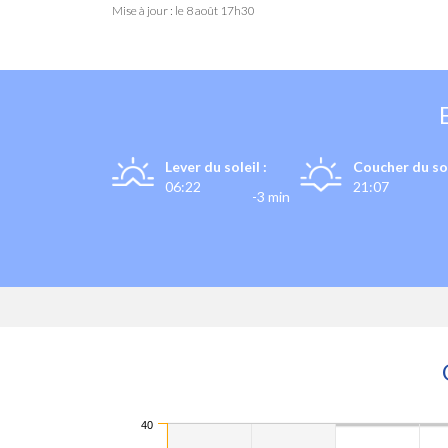
Mise à jour : le
8 août 17h30
Lever du soleil :
Coucher du sol
06:22
21:07
-3 min
40