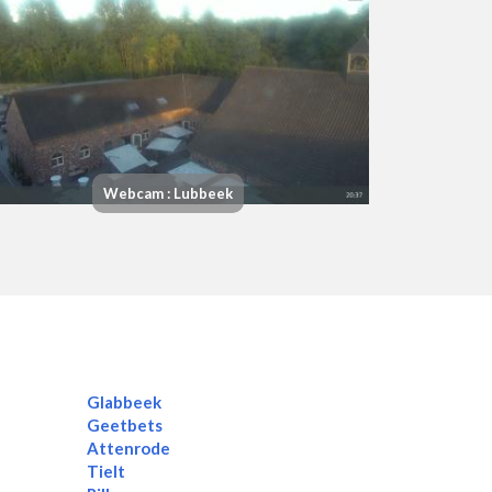
Webcam : Lubbeek
Glabbeek
Geetbets
Attenrode
Tielt