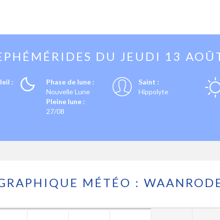
EPHÉMÉRIDES DU
JEUDI 13 AOÛ
eil :
Phase de lune :
Saint :
Nouvelle Lune
Hippolyte
Pleine lune :
27/08
GRAPHIQUE MÉTÉO : WAANROD