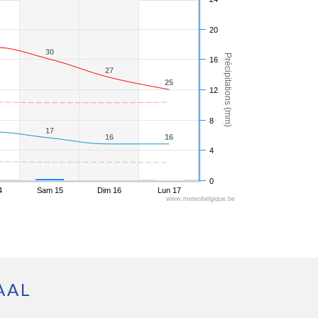
20
30
30
Précipitations (mm)
16
27
27
25
25
12
8
17
17
16
16
16
16
4
0
4
Sam 15
Dim 16
Lun 17
www.meteobelgique.be
AAL