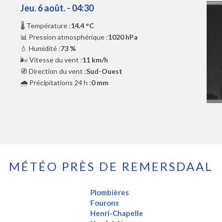
Jeu. 6 août. - 04:30
🌡️ Température :
14.4 °C
📊 Pression atmosphérique :
1020 hPa
💧 Humidité :
73 %
🌬️ Vitesse du vent :
11 km/h
🧭 Direction du vent :
Sud-Ouest
🌧️ Précipitations 24 h :
0 mm
MÉTÉO PRÈS DE REMERSDAAL
Plombières
Fourons
Henri-Chapelle