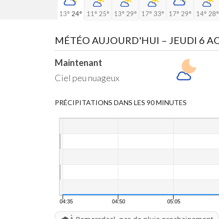
13°
24°
11°
25°
13°
29°
17°
33°
17°
29°
14°
28°
MÉTÉO AUJOURD'HUI
– JEUDI 6 
Maintenant
Ciel peu nuageux
PRÉCIPITATIONS DANS LES 90 MINUTES
04:35
04:50
05:05
🌧️