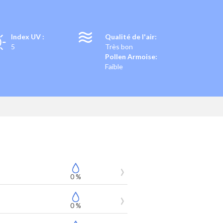
T
Index UV :
Qualité de l'air:
5
Très bon
Pollen Armoise:
Faible
0 %
0 %