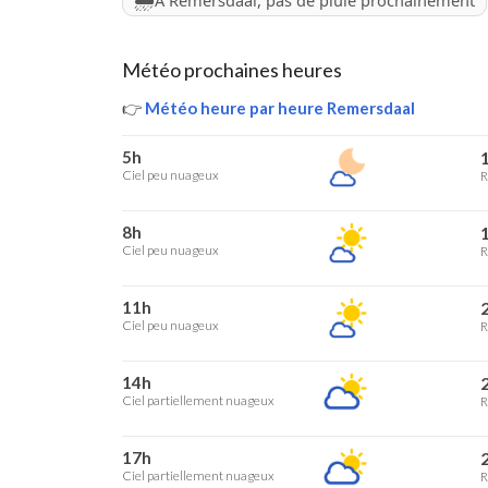
À Remersdaal, pas de pluie prochainement
Météo prochaines heures
👉
Météo heure par heure Remersdaal
5h
1
Ciel peu nuageux
R
8h
1
Ciel peu nuageux
R
11h
2
Ciel peu nuageux
R
14h
2
Ciel partiellement nuageux
R
17h
2
Ciel partiellement nuageux
R