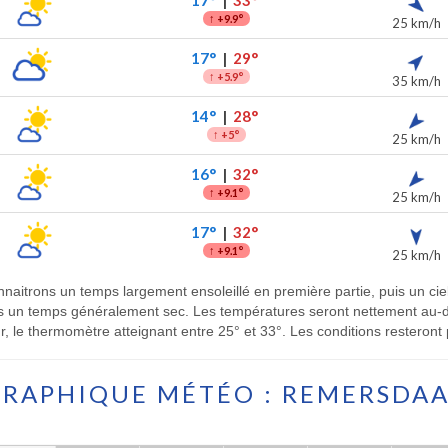
17°
|
33°
↑
+9.9°
25 km/h
17°
|
29°
↑
+5.9°
35 km/h
14°
|
28°
↑
+5°
25 km/h
16°
|
32°
↑
+9.1°
25 km/h
17°
|
32°
↑
+9.1°
25 km/h
aitrons un temps largement ensoleillé en première partie, puis un ciel a
us un temps généralement sec. Les températures seront nettement au
ur, le thermomètre atteignant entre 25° et 33°. Les conditions resteront
RAPHIQUE MÉTÉO : REMERSDA