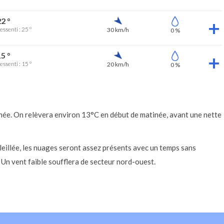
2 °
essenti : 25 °
30 km/h
0 %
5 °
essenti : 15 °
20 km/h
0 %
née. On relèvera environ 13°C en début de matinée, avant une nette
oleillée, les nuages seront assez présents avec un temps sans
 Un vent faible soufflera de secteur nord-ouest.