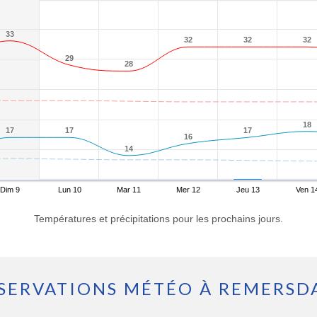
33
33
32
32
32
32
32
32
29
29
28
28
18
18
17
17
17
17
17
17
16
16
14
14
Dim 9
Lun 10
Mar 11
Mer 12
Jeu 13
Ven 1
Températures et précipitations pour les prochains jours.
SERVATIONS MÉTÉO À REMERSD