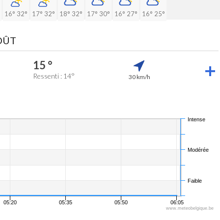
16°
32°
17°
32°
18°
32°
17°
30°
16°
27°
16°
25°
AOÛT
15 °
Ressenti : 14°
30 km/h
Intense
Modérée
Faible
05:20
05:35
05:50
06:05
www.meteobelgique.be