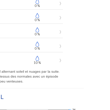
0 %
0 %
0 %
0 %
10 %
lternant soleil et nuages par la suite.
-dessus des normales avec un épisode
 peu venteuses.
AL
24