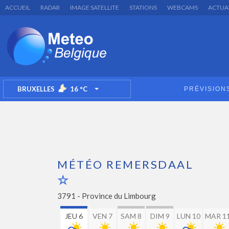
ACCUEIL
RADAR
IMAGE SATELLITE
STATIONS
WEBCAMS
ACTUA
BRUXELLES
16
°C
PRÉVISION
TOGGLE DROPDOWN
MÉTÉO REMERSDAAL
3791 -
Province du Limbourg
JEU 6
VEN 7
SAM 8
DIM 9
LUN 10
MAR 1