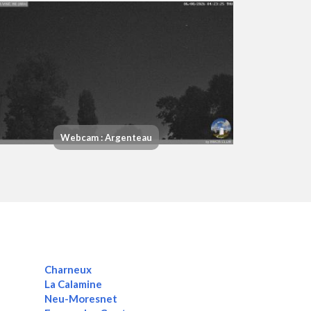
Webcam : Argenteau
Charneux
La Calamine
Neu-Moresnet