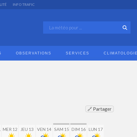
LITÉ
INFO TRAFIC
S
OBSERVATIONS
SERVICES
CLIMATOLOGI
🔗 Partager
1
MER 12
JEU 13
VEN 14
SAM 15
DIM 16
LUN 17