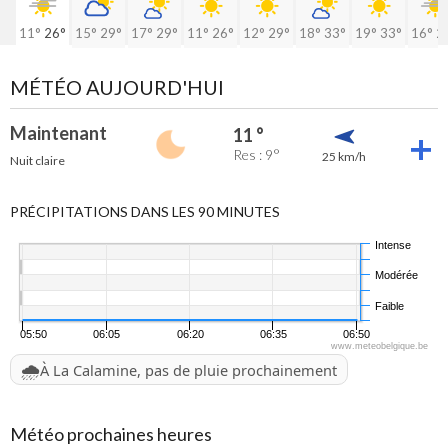
11°
26°
15°
29°
17°
29°
11°
26°
12°
29°
18°
33°
19°
33°
16°
2
MÉTÉO AUJOURD'HUI
Maintenant
11 °
Res : 9°
25 km/h
Nuit claire
PRÉCIPITATIONS DANS LES 90 MINUTES
Intense
Modérée
Faible
05:50
06:05
06:20
06:35
06:50
www.meteobelgique.be
🌧️
À La Calamine, pas de pluie prochainement
Météo prochaines heures