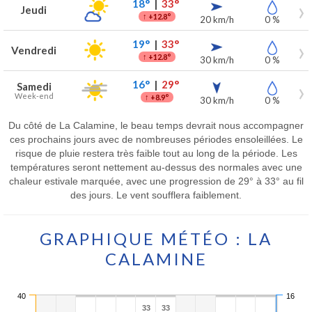
18°
|
33°
Jeudi
↑
+12.8°
20 km/h
0 %
19°
|
33°
Vendredi
↑
+12.8°
30 km/h
0 %
16°
|
29°
Samedi
Week-end
↑
+8.9°
30 km/h
0 %
Du côté de La Calamine, le beau temps devrait nous accompagner
ces prochains jours avec de nombreuses périodes ensoleillées. Le
risque de pluie restera très faible tout au long de la période. Les
températures seront nettement au-dessus des normales avec une
chaleur estivale marquée, avec une progression de 29° à 33° au fil
des jours. Le vent soufflera faiblement.
GRAPHIQUE MÉTÉO : LA
CALAMINE
40
16
33
33
33
33