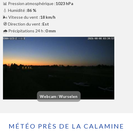
📊 Pression atmosphérique :
1023 hPa
💧 Humidité :
86 %
🌬️ Vitesse du vent :
18 km/h
🧭 Direction du vent :
Est
🌧️ Précipitations 24 h :
0 mm
Webcam : Wurselen
MÉTÉO PRÈS DE LA CALAMINE